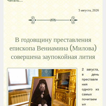
Читать…
5 августа, 2026
В годовщину преставления
епископа Вениамина (Милова)
совершена заупокойная лития
2 августа,
в день
преставле
ния
одного из
самых
почитаем
ых