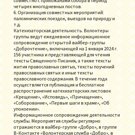
совместно с прихожанами собора в период
четырех многодневных постов.
6. Организация совместных мероприятий:
паломнических поездок, выездов на природу и
т.д.
Катехизаторская деятельность. Волонтеры
группы ведут ежедневное информационное
сопровождение открытой вайбер-группы
«Доброчтение», включающей на 1 января 2024 г.
156 участника и представляющей для чтения
тексты Священного Писания, а также тексты
жития православных святых, тексты поучений
православных святых и иные тексты
православного содержания. В течение года
осуществляется публикация и бесплатное
распространение катехизаторских листовок
«Крещение», «Исповедь», «Причащение»,
«Соборование», «Первые шаги в храме», «Об
упокоении».
Информационное сопровождение деятельности
службы. Мероприятия службы регулярно
отражаются в вайбер-группе «Добро», в группе
В-Контакте «Волонтерская служба «Добро», в