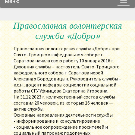
Меню
Навиг
Православная волонтерская
служба «Добро»
Православная волонтерская служба «Добро» при
Свято-Троицком кафедральном соборе г.
Саратова начала свою работу 10 января 2016 г.
Духовник службы – настоятель Свято-Троицкого
кафедрального собора г. Саратова иерей
Александр Бородовицын. Руководитель службы –
к.с.н., доцент кафедры социологии социальной
работы СГУ Уфимцева Екатерина Игоревна.
На 31.12.2023 г. количественный состав службы
составил 26 человек, из которых 16 человек —
актив службы.
Основные направления деятельности службы:
• информирование и консультирование
• социальное сопровождение просителей и
социальный патронаж подопечных