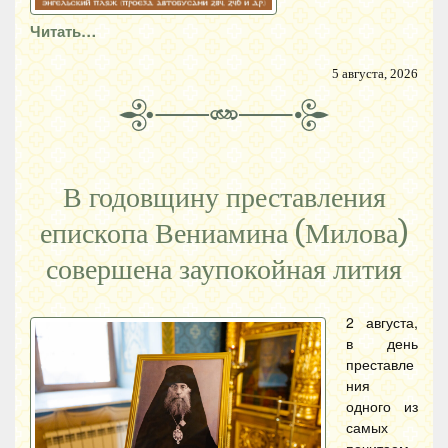
Читать…
5 августа, 2026
В годовщину преставления
епископа Вениамина (Милова)
совершена заупокойная лития
2 августа,
в день
преставле
ния
одного из
самых