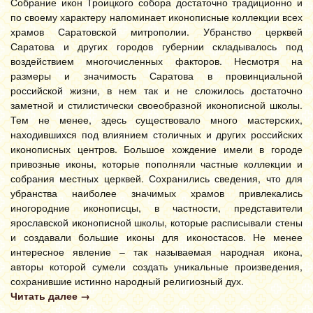
Собрание икон Троицкого собора достаточно традиционно и
по своему характеру напоминает иконописные коллекции всех
храмов Саратовской митрополии. Убранство церквей
Саратова и других городов губернии складывалось под
воздействием многочисленных факторов. Несмотря на
размеры и значимость Саратова в провинциальной
российской жизни, в нем так и не сложилось достаточно
заметной и стилистически своеобразной иконописной школы.
Тем не менее, здесь существовало много мастерских,
находившихся под влиянием столичных и других российских
иконописных центров. Большое хождение имели в городе
привозные иконы, которые пополняли частные коллекции и
собрания местных церквей. Сохранились сведения, что для
убранства наиболее значимых храмов привлекались
иногородние иконописцы, в частности, представители
ярославской иконописной школы, которые расписывали стены
и создавали большие иконы для иконостасов. Не менее
интересное явление – так называемая народная икона,
авторы которой сумели создать уникальные произведения,
сохранившие истинно народный религиозный дух.
Читать далее
→