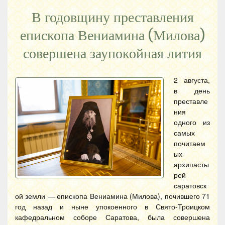
В годовщину преставления
епископа Вениамина (Милова)
совершена заупокойная лития
2 августа,
в день
преставле
ния
одного из
самых
почитаем
ых
архипасты
рей
саратовск
ой земли — епископа Вениамина (Милова), почившего 71
год назад и ныне упокоенного в Свято-Троицком
кафедральном соборе Саратова, была совершена