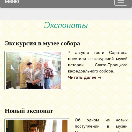
Меню
Навиг
Экспонаты
Экскурсия в музее собора
7 августа гости Саратова
посетили с экскурсией музей
истории Свято-Троицкого
кафедрального собора.
Читать далее
→
Новый экспонат
Об одном из новых
поступлений в музей
Свято-Троицкого собора