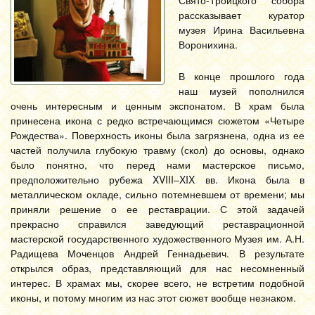
рассказывает куратор
музея Ирина Васильевна
Воронихина.
В конце прошлого года
наш музей пополнился
очень интересным и ценным экспонатом. В храм была
принесена икона с редко встречающимся сюжетом «Четыре
Рождества». Поверхность иконы была загрязнена, одна из ее
частей получила глубокую травму (скол) до основы, однако
было понятно, что перед нами мастерское письмо,
предположительно рубежа XVIII–XIX вв. Икона была в
металлическом окладе, сильно потемневшем от времени; мы
приняли решение о ее реставрации. С этой задачей
прекрасно справился заведующий реставрационной
мастерской государственного художественного Музея им. А.Н.
Радищева Моченцов Андрей Геннадьевич. В результате
открылся образ, представляющий для нас несомненный
интерес. В храмах мы, скорее всего, не встретим подобной
иконы, и потому многим из нас этот сюжет вообще незнаком.