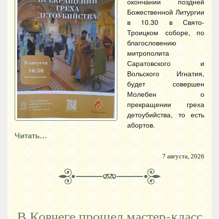
окончании поздней
Божественной Литургии
в 10.30 в Свято-
Троицком соборе, по
благословению
митрополита
Саратовского и
Вольского Игнатия,
будет совершен
Молебен о
прекращении греха
детоубийства, то есть
абортов.
Читать…
7 августа, 2026
В Ковчеге прошел мастер-класс