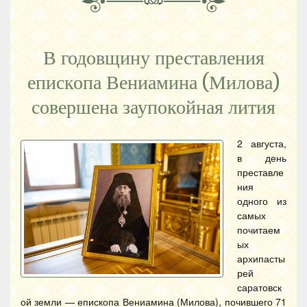
В годовщину преставления
епископа Вениамина (Милова)
совершена заупокойная лития
2 августа,
в день
преставле
ния
одного из
самых
почитаем
ых
архипасты
рей
саратовск
ой земли — епископа Вениамина (Милова), почившего 71