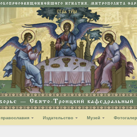
СОКОПРЕОСВЯЩЕННЕЙШЕГО ИГНАТИЯ, МИТРОПОЛИТА САРА
дворье — Свято-Троицкий кафедральный с
 православия
Издательство
Музей
Фотогале