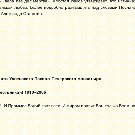
«вера без дел мертва». Апостол Иаков утверждает, что истинна
ианской любви. Более подробно размышлять над словами Послан
 Александр Станотин.
вято-Успенского Псково-Печерского монастыря.
естьянкин) 1910–2006
. И Промысл Божий зрит всех. И миром правит Бог, только Бог и ни