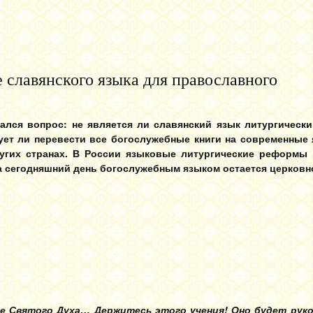
славянского языка для православного
ался вопрос: не является ли славянский язык литургически
ует ли перевести все богослужебные книги на современные
угих странах. В России языковые литургические реформы 
а сегодняшний день богослужебным языком остается церковн
ние Святого Духа… Держитесь этого учения! Оно будет рук