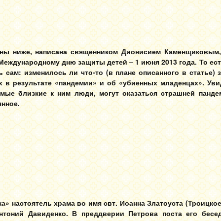
ены ниже, написана священником Дионисием Каменщиковым,
Международному дню защиты детей – 1 июня 2013 года. То есть
 сам: изменилось ли что-то (в плане описанного в статье)
 в результате «пандемии» и об «убиенных младенцах». Уви
амые близкие к ним люди, могут оказаться страшней панд
янное.
ка» настоятель храма во имя свт. Иоанна Златоуста (Троицкое
нтоний Давиденко. В преддверии Петрова поста его бесе