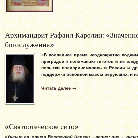
Архимандрит Рафаил Карелин: «Значение 
богослужения»
«В последнее время неоднократно подним
преградой к пониманию текстов и не след
попытки предпринимались в России и др
поддержки основной массы верующих, и н
Читать далее
→
«Святоотеческое сито»
«Учение св. отцов Восточной Церкви – верно: оно – уче