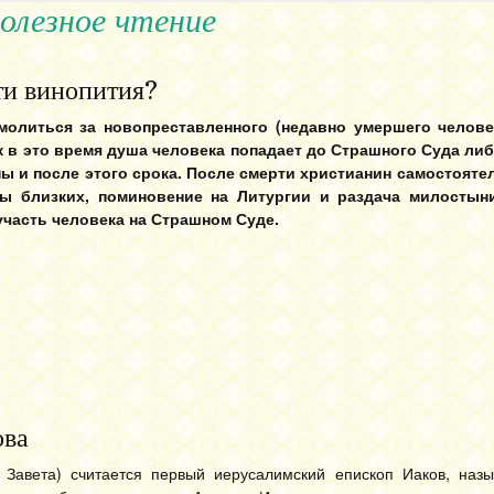
олезное чтение
ти винопития?
олиться за новопреставленного (недавно умершего челове
ак в это время душа человека попадает до Страшного Суда либ
ы и после этого срока. После смерти христианин самостояте
вы близких, поминовение на Литургии и раздача милостын
участь человека на Страшном Суде.
ова
 Завета) считается первый иерусалимский епископ Иаков, наз