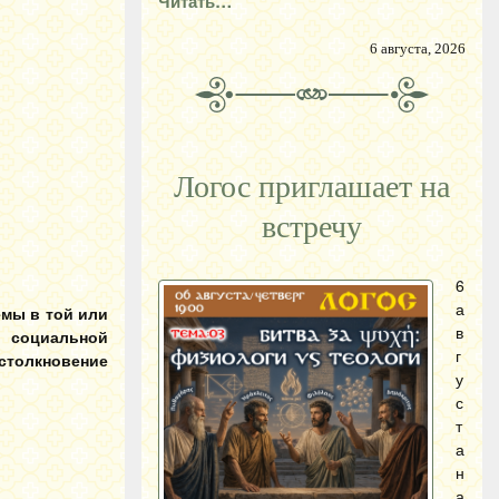
Читать…
6 августа, 2026
Логос приглашает на
встречу
6
а
емы в той или
в
и социальной
г
столкновение
у
с
т
а
н
а