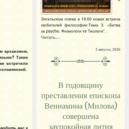
Энгельском пляже в 19:00 новая встреча
любителей философии:Тема 3. «Битва
за psyche. Физиологи vs Теологи".
Читать…
5 августа, 2026
м архаизмом,
 языки? Такие
не встретили
ославянский.
В годовщину
преставления епископа
Вениамина (Милова)
совершена
заупокойная лития
оводить вас к