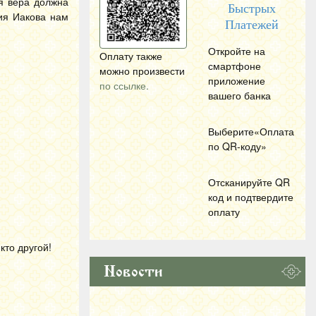
я вера должна
Быстрых
ия Иакова нам
Платежей
Откройте на
Оплату также
смартфоне
можно произвести
приложение
по ссылке.
вашего банка
Выберите«Оплата
по
QR
-коду»
Отсканируйте
QR
код и подтвердите
оплату
кто другой!
Новости