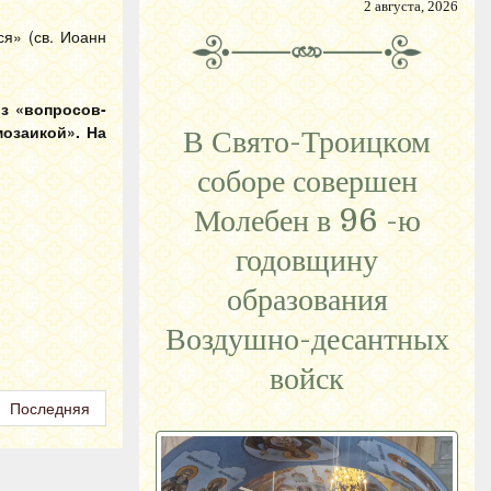
2 августа, 2026
я» (св. Иоанн
из «вопросов-
мозаикой». На
В Свято-Троицком
соборе совершен
Молебен в 96 -ю
годовщину
образования
Воздушно-десантных
войск
Последняя