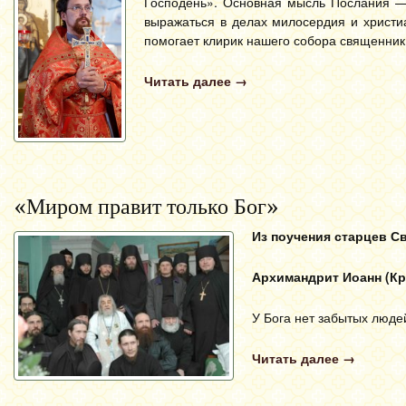
Господень». Основная мысль Послания — 
выражаться в делах милосердия и христ
помогает клирик нашего собора священник
Читать далее
→
«Миром правит только Бог»
Из поучения старцев С
Архимандрит Иоанн (Кр
У Бога нет забытых людей
Читать далее
→