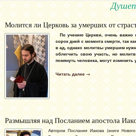
Душеп
Молится ли Церковь за умерших от страс
По учению Церкви, очень важно м
сорок дней с момента смерти, так к
в ад, однако молитвы умершим нужн
облегчить свою участь, но молит
помянуть человека, могут изменить 
Читать далее
→
Размышляя над Посланием апостола Иак
Автором Послания Иакова (книги Нового