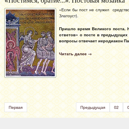
«Постимся, братие…». Постовая мозаика
«Если бы пост не служил средство
Златоуст).
Пришло время Великого поста. Н
ответов» о посте в предыдущих 
вопрос­­­­­ы отвечает иеродиакон 
Читать далее
→
Первая
Предыдущая
02