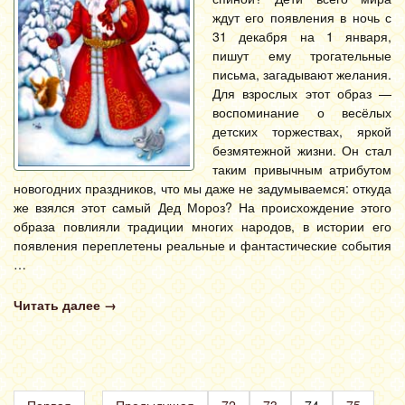
ждут его появления в ночь с
31 декабря на 1 января,
пишут ему трогательные
письма, загадывают желания.
Для взрослых этот образ —
воспоминание о весёлых
детских торжествах, яркой
безмятежной жизни. Он стал
таким привычным атрибутом
новогодних праздников, что мы даже не задумываемся: откуда
же взялся этот самый Дед Мороз? На происхождение этого
образа повлияли традиции многих народов, в истории его
появления переплетены реальные и фантастические события
…
Читать далее
→
Первая
Предыдущая
72
73
74
75