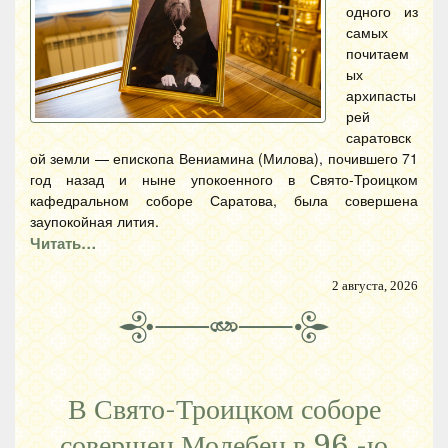
одного из
самых
почитаем
ых
архипасты
рей
саратовск
ой земли — епископа Вениамина (Милова), почившего 71
год назад и ныне упокоенного в Свято-Троицком
кафедральном соборе Саратова, была совершена
заупокойная лития.
Читать…
2 августа, 2026
В Свято-Троицком соборе
совершен Молебен в 96 -ю