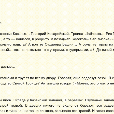
.
, Успенья Казачья… Григорий Кесарейский, Троица-Шабловка… Ри
, а то — Данилов, в роще-то. А позадь-то, колокольня-то высоченн
ремль-то наш, а? А вон те Сухарева Башня… А орлы те, орлы н
сный… кака колокольня-то с узорами, с кудерьками, а?! Де-вичий 
ит далью…
хапками и трусят по всему двору. Говорят, еще подвезут возок. Я х
одь во Святой Троице? Антипушка говорит: «Молчи, этого никто не
 пион. Ограда у Казанской зеленая, в березках. Ступеньки завал
сырой травой. В дверях ничего не видно от березок, все задев
рак и тишина, шагов не слышно, засыпано все травой. И запах сов