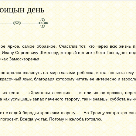
оицын день
ое яркое, самое образное. Счастлив тот, кто через всю жизнь 
о Ивану Сергеевичу Шмелеву, который в книге «Лето Господне» по
иках Замоскворечья.
остарался взглянуть на мир глазами ребенка, и эта попытка ему 
расочный язык, благодаря которому читать ее интересно и взросл
и из теста — «Христовы лесенки» — и ели их осторожно, перек
а как услышишь запах печеного творогу, так и знаешь: суббота нын
т с седой бородки крошечки творогу. — На Троицу завтра кра-сны
 погрозит. Всегда уж так. Потому и желоба готовлю.