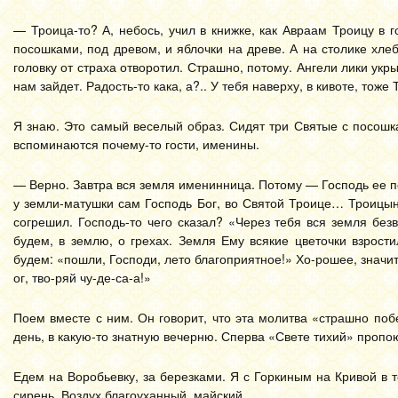
— Троица-то? А, небось, учил в книжке, как Авраам Троицу в 
посошками, под древом, и яблочки на древе. А на столике хле
головку от страха отворотил. Страшно, потому. Ангели лики укр
нам зайдет. Радость-то кака, а?.. У тебя наверху, в кивоте, тоже 
Я знаю. Это самый веселый образ. Сидят три Святые с посошка
вспоминаются почему-то гости, именины.
— Верно. Завтра вся земля именинница. Потому — Господь ее по
у земли-матушки сам Господь Бог, во Святой Троице… Троицын
согрешил. Господь-то чего сказал? «Через тебя вся земля без
будем, в землю, о грехах. Земля Ему всякие цветочки взрост
будем: «пошли, Господи, лето благоприятное!» Хо-рошее, значит,
ог, тво-ряй чу-де-са-а!»
Поем вместе с ним. Он говорит, что эта молитва «страшно побе
день, в какую-то знатную вечерню. Сперва «Свете тихий» пропо
Едем на Воробьевку, за березками. Я с Горкиным на Кривой в
сирень. Воздух благоуханный, майский.