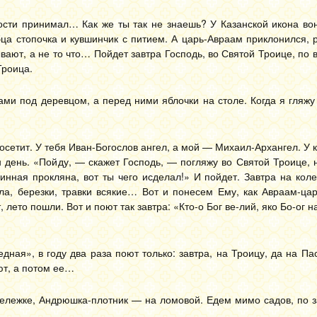
гости принимал… Как же ты так не знаешь? У Казанской икона во
бца стопочка и кувшинчик с питием. А царь-Авраам приклонился, 
ывают, а не то что… Пойдет завтра Господь, во Святой Троице, по в
Троица.
ми под деревцом, а перед ними яблочки на столе. Когда я гляжу
сетит. У тебя Иван-Богослов ангел, а мой — Михаил-Архангел. У к
 день. «Пойду, — скажет Господь, — погляжу во Святой Троице,
винная прокляна, вот ты чего исделал!» И пойдет. Завтра на кол
ила, березки, травки всякие… Вот и понесем Ему, как Авраам-ца
 лето пошли. Вот и поют так завтра: «Кто-о Бог ве-лий, яко Бо-ог 
дная», в году два раза поют только: завтра, на Троицу, да на Па
ют, а потом ее…
 тележке, Андрюшка-плотник — на ломовой. Едем мимо садов, по 