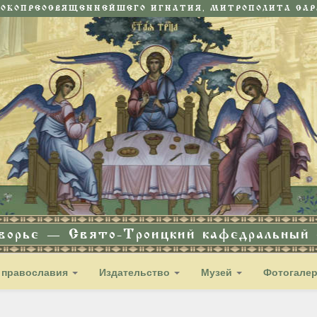
СОКОПРЕОСВЯЩЕННЕЙШЕГО ИГНАТИЯ, МИТРОПОЛИТА САРА
дворье — Свято-Троицкий кафедральный с
 православия
Издательство
Музей
Фотогале