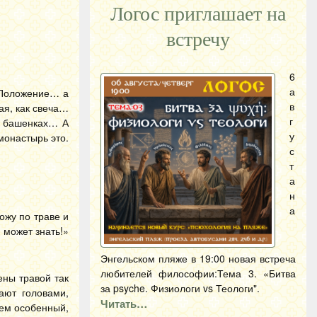
Логос приглашает на
встречу
6
а
з Положение… а
в
ая, как свеча…
г
а башенках… А
у
монастырь это.
с
т
а
н
а
ожу по траве и
 может знать!»
Энгельском пляже в 19:00 новая встреча
любителей философии:Тема 3. «Битва
ены травой так
за psyche. Физиологи vs Теологи".
ают головами,
Читать…
сем особенный,