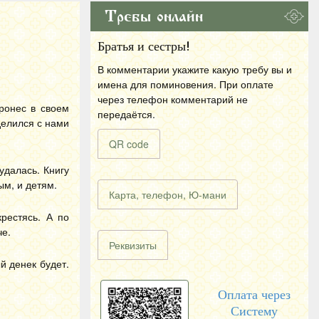
Требы онлайн
Братья и сестры!
В комментарии укажите какую требу вы и
имена для поминовения. При оплате
через телефон комментарий не
пронес в своем
передаётся.
делился с нами
QR code
удалась. Книгу
ым, и детям.
Карта, телефон, Ю-мани
рестясь. А по
че.
Реквизиты
й денек будет.
Оплата через
Систему