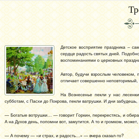
Тр
Детское восприятие праздника – сам
сердце радость святых дней. Подобн
воспоминаниями о церковных праздн
Автор, будучи взрослым человеком, п
отличает совершенно неповторимый, к
На Вознесенье пекли у нас лесенк
субботам, с Пасхи до Покрова, пекли ватрушки. И дни забудешь, 
— Богатые вотрушки… — говорит Горкин, перекрестясь, и обирае
А на Духов день, попомни вот, замутится. А то и громком, может,
— А почему — «и страх, и радость…» — вчера сказал-то?