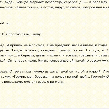
уть виден, кой-где мерцает позолотца, серебрецо, — в березка
акомое: «Свете тихий», а потом, вдруг, то самое, которое пел мне
а!..».
. И я пробую петь, шепчу.
ад. И пришли не молиться, а на праздник, несем цветы, и будет 
ругое. Там, в березках, невидимо, смотрит на нас Господь, во 
ами пришли березки, цветы и травки, и все мы, грешные, и сама 
кой. Он теперь с нами, близко, совсем другой, какой-то совсем уж
раве. От ее запаха тяжело дышать, такой он густой и жаркий. У 
 кричу: «Горкин, моя березка!.. и поясок на ней твой… Горкин!» О
, с посошками, смотрит весело на меня…