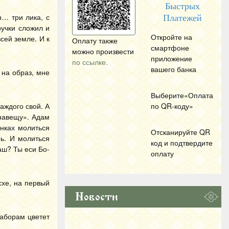
Быстрых
н… три лика, с
Платежей
ручки сложил и
Откройте на
сей земле. И к
Оплату также
смартфоне
можно произвести
приложение
по ссылке.
вашего банка
 на образ, мне
Выберите«Оплата
аждого свой. А
по
QR
-коду»
 навещу». Адам
енках молиться
Отсканируйте
QR
рь. И молиться
код и подтвердите
наш? Ты еси Бо-
оплату
схе, на первый
Новости
заборам цветет