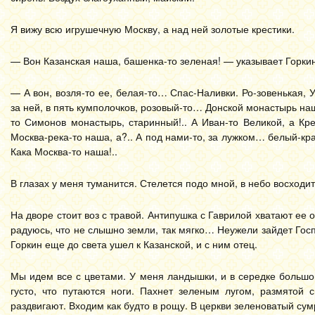
Я вижу всю игрушечную Москву, а над ней золотые крестики.
— Вон Казанская наша, башенка-то зеленая! — указывает Горкин
— А вон, возля-то ее, белая-то… Спас-Наливки. Ро-зовенькая
за ней, в пять кумполочков, розовый-то… Донской монастырь наш
то Симонов монастырь, старинный!.. А Иван-то Великой, а К
Москва-река-то наша, а?.. А под нами-то, за лужком… белый-кра
Кака Москва-то наша!..
В глазах у меня туманится. Стелется подо мной, в небо восход
На дворе стоит воз с травой. Антипушка с Гаврилой хватают ее о
радуюсь, что не слышно земли, так мягко… Неужели зайдет Госп
Горкин еще до света ушел к Казанской, и с ним отец.
Мы идем все с цветами. У меня ландышки, и в середке большой
густо, что путаются ноги. Пахнет зеленым лугом, размятой 
раздвигают. Входим как будто в рощу. В церкви зеленоватый сум