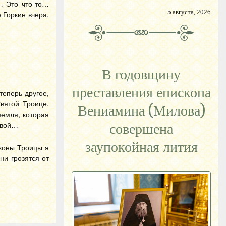
х… Это что-то…
5 августа, 2026
 Горкин вчера,
В годовщину
преставления епископа
теперь другое,
Святой Троице,
Вениамина (Милова)
земля, которая
 свой…
совершена
заупокойная лития
иконы Троицы я
ни грозятся от