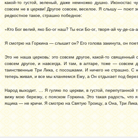
какой-то густой, зеленый, даже немножко душно. Иконостас ч
совсем не в церкви! Другое совсем, веселое. Я слышу — поют зн
редкостное такое, страшно победное:
«Кто Бог велий, яко Бо-ог наш? Ты еси Бо-ог, творя-ай чу-де-са-а-
Я смотрю на Горкина — слышит он? Его голова закинута, он поет
Это не наша церковь: это совсем другое, какой-то священный с
совсем другое, и навсегда. И там, в алтаре, тоже — совсем д
таинственные Три Лика, с посошками. И ничего не страшно. С н
теперь живая, и все мы кланяемся Ему, а Он отдыхает под берез
Народ выходит. … Я гуляю по церкви, в густой, перепутанной т
вижу мою березку, с пояском Горкина. Это такая радость, что я
ящика — не кричи. Я смотрю на Святую Троицу, а Она, Три Лика