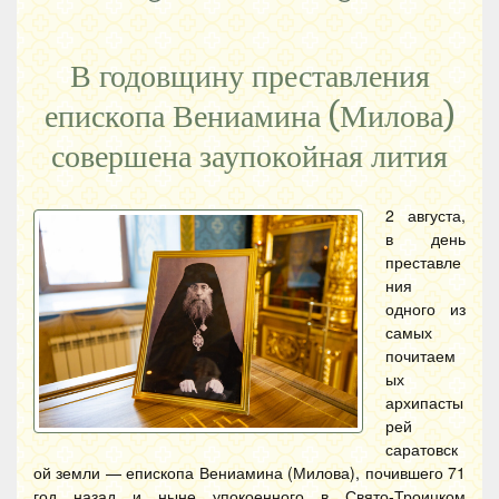
В годовщину преставления
епископа Вениамина (Милова)
совершена заупокойная лития
2 августа,
в день
преставле
ния
одного из
самых
почитаем
ых
архипасты
рей
саратовск
ой земли — епископа Вениамина (Милова), почившего 71
год назад и ныне упокоенного в Свято-Троицком