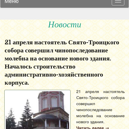
Меню
Навиг
Новости
21 апреля настоятель Свято-Троицкого
собора совершил чинопоследование
молебна на основание нового здания.
Началось строительство
административно-хозяйственного
корпуса.
21 апреля настоятель
Свято-Троицкого собора
совершил
чинопоследование
молебна на основание
нового здания.
Читать далее
→