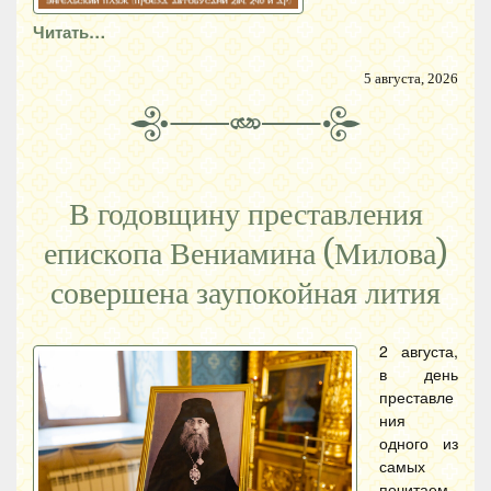
Читать…
5 августа, 2026
В годовщину преставления
епископа Вениамина (Милова)
совершена заупокойная лития
2 августа,
в день
преставле
ния
одного из
самых
почитаем