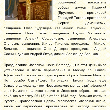
сослужили: настоятель
собора игумен Пахомий
(Брусков), протоиерей
Геннадий Токарь, протоиерей
Сергий Демешкевич,
священник Олег Кудрявцев, священник Роман Лабунский,
священник Павел Усов, священник Вадим Мартьянов,
священник Алексий Софронович, священник Александр
Степовик, священник Виктор Тихонов, протодиакон Михаил
Беликов, протодиакон Олег Дроздов, протодиакон Андрей
Соснин, диакон Андрей Литус, диакон Александр Аренков.
Празднование Иверской иконе Богородицы в этот день было
установлено в честь перенесения в Москву со Святой
Афонской Горы списка с чудотворного образа Божией Матери.
По просьбе Святейшего Патриарха Никона (тогда еще
бывшего архимандритом Новоспасского монастыря) афонский
инок Иамвлих написал копию с Иверского образа, которая
прибыла в Москву 26 (13) октября 1648 года. Великая святыня
Русской Православной Церкви Московская Иверская икона,
также как первообраз, прославлена от Господа многими