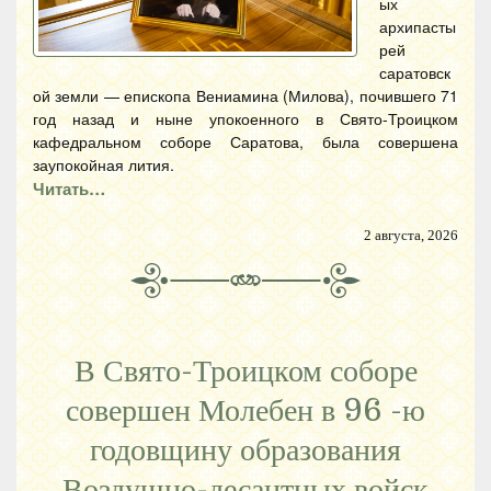
ых
архипасты
рей
саратовск
ой земли — епископа Вениамина (Милова), почившего 71
год назад и ныне упокоенного в Свято-Троицком
кафедральном соборе Саратова, была совершена
заупокойная лития.
Читать…
2 августа, 2026
В Свято-Троицком соборе
совершен Молебен в 96 -ю
годовщину образования
Воздушно-десантных войск