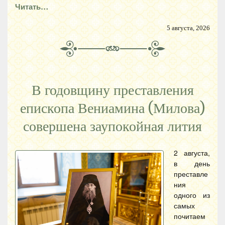
Читать…
5 августа, 2026
В годовщину преставления
епископа Вениамина (Милова)
совершена заупокойная лития
2 августа,
в день
преставле
ния
одного из
самых
почитаем