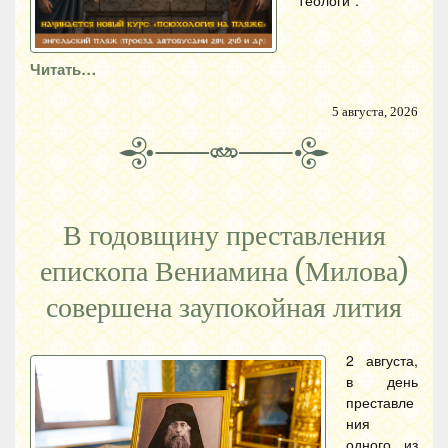
Теологи".
Читать…
5 августа, 2026
В годовщину преставления
епископа Вениамина (Милова)
совершена заупокойная лития
2 августа,
в день
преставле
ния
одного из