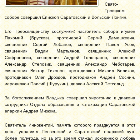
Свято-
Троицком
соборе совершил Епископ Саратовский и Вольский Лонгин.
Его Преосвященству сослужили: настоятель собора игумен
Пахомий (Брусков), протоиерей Сергий Демешкевич,
священник Сергий Лобанов, священник Павел Усов,
священник Вадим Мартьянов, священник Алексий
Софронович, священник Андрей Голощапов, священник
Александр Степовик, священник Александр Чеботарев,
священник Виктор Тихонов, протодиакон Михаил Беликов,
протодиакон Олег Дроздов, протодиакон Андрей Соснин,
иеродиакон Паисий (Шурухин), диакон Алексий Петсольд.
За богослужением Владыка совершил хиротонию в диакона
сотрудника Отдела образования и катехизации Саратовской
епархии Андрея Мизюка.
Святитель Иннокентий, память которого празднуется в этот
день, управлял Пензенской и Саратовской епархией чуть
более полугода, но за это время стяжал искреннюю любовь