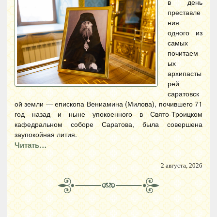
в день
преставле
ния
одного из
самых
почитаем
ых
архипасты
рей
саратовск
ой земли — епископа Вениамина (Милова), почившего 71
год назад и ныне упокоенного в Свято-Троицком
кафедральном соборе Саратова, была совершена
заупокойная лития.
Читать…
2 августа, 2026