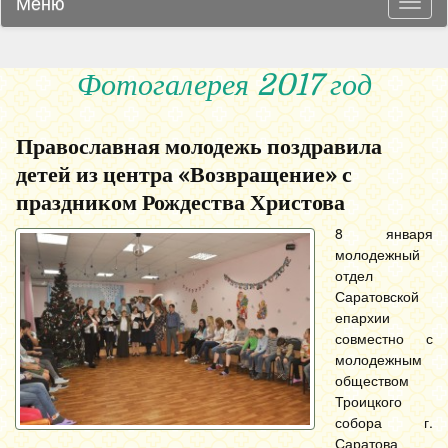
Меню
Навиг
Фотогалерея 2017 год
Православная молодежь поздравила
детей из центра «Возвращение» с
праздником Рождества Христова
8 января
молодежный
отдел
Саратовской
епархии
совместно с
молодежным
обществом
Троицкого
собора г.
Саратова