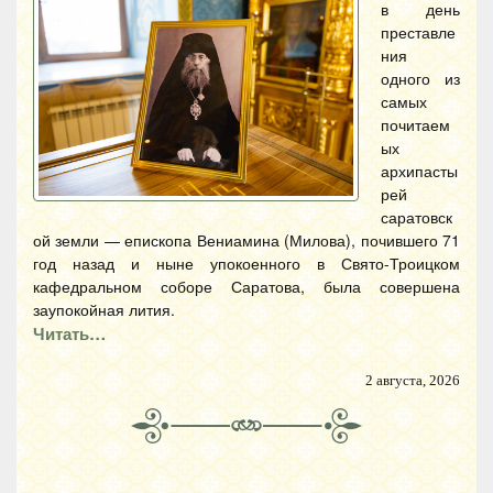
в день
преставле
ния
одного из
самых
почитаем
ых
архипасты
рей
саратовск
ой земли — епископа Вениамина (Милова), почившего 71
год назад и ныне упокоенного в Свято-Троицком
кафедральном соборе Саратова, была совершена
заупокойная лития.
Читать…
2 августа, 2026