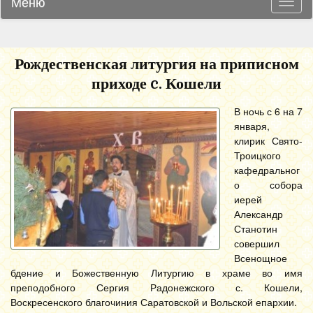
Меню
Навиг
Рождественская литургия на приписном
приходе c. Кошели
В ночь с 6 на 7
января,
клирик Свято-
Троицкого
кафедральног
о собора
иерей
Александр
Станотин
совершил
Всенощное
бдение и Божественную Литургию в храме во имя
преподобного Сергия Радонежского с. Кошели,
Воскресенского благочиния Саратовской и Вольской епархии.