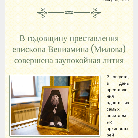
В годовщину преставления
епископа Вениамина (Милова)
совершена заупокойная лития
2 августа,
в день
преставле
ния
одного из
самых
почитаем
ых
архипасты
рей