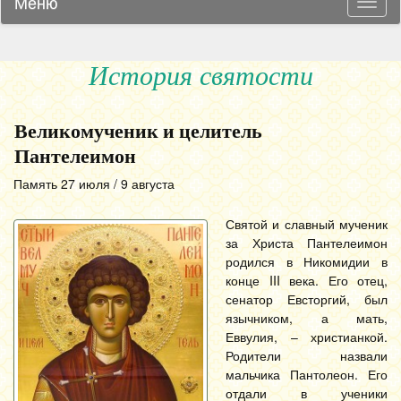
Меню
Навиг
История святости
Великомученик и целитель
Пантелеимон
Память 27 июля / 9 августа
Святой и славный мученик
за Христа Пантелеимон
родился в Никомидии в
конце III века. Его отец,
сенатор Евсторгий, был
язычником, а мать,
Еввулия, – христианкой.
Родители назвали
мальчика Пантолеон. Его
отдали в ученики