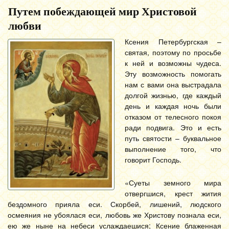
Путем побеждающей мир Христовой
любви
Ксения Петербургская –
святая, поэтому по просьбе
к ней и возможны чудеса.
Эту возможность помогать
нам с вами она выстрадала
долгой жизнью, где каждый
день и каждая ночь были
отказом от телесного покоя
ради подвига. Это и есть
путь святости – буквальное
выполнение того, что
говорит Господь.
«Суеты земного мира
отвергшися, крест жития
бездомного прияла еси. Скорбей, лишений, людского
осмеяния не убоялася еси, любовь же Христову познала еси,
ею же ныне на небеси услаждаешися; Ксение блаженная