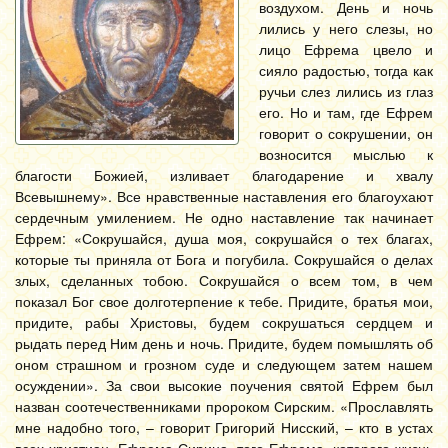
воздухом. День и ночь
лились у него слезы, но
лицо Ефрема цвело и
сияло радостью, тогда как
ручьи слез лились из глаз
его. Но и там, где Ефрем
говорит о сокрушении, он
возносится мыслью к
благости Божией, изливает благодарение и хвалу
Всевышнему». Все нравственные наставления его благоухают
сердечным умилением. Не одно наставление так начинает
Ефрем: «Сокрушайся, душа моя, сокрушайся о тех благах,
которые ты приняла от Бога и погубила. Сокрушайся о делах
злых, сделанных тобою. Сокрушайся о всем том, в чем
показал Бог свое долготерпение к тебе. Придите, братья мои,
придите, рабы Христовы, будем сокрушаться сердцем и
рыдать перед Ним день и ночь. Придите, будем помышлять об
оном страшном и грозном суде и следующем затем нашем
осуждении». За свои высокие поучения святой Ефрем был
назван соотечественниками пророком Сирским. «Прославлять
мне надобно того, – говорит Григорий Нисский, – кто в устах