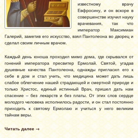
известному врачу
Евфросину, и он вскоре в
совершенстве изучил науку
врачевания, так что
император Максимиан
Галерий, заметив его искусство, взял Пантолеона во дворец и
сделал своим личным врачом.
Каждый день юноша проходил мимо дома, где скрывался от
гонений императора пресвитер Ермолай. Святой, угадав
душевные качества Пантолеона, однажды пригласил его к
себе в дом и стал учить, что медицина может дать лишь
слабое облегчение нашей страдающей и смертной природе и
только Христос, единый истинный Врач, пришел дать нам
спасение – без лекарств и без платы. От этих слов сердце
молодого человека исполнилось радости, и он стал постоянно
приходить к святому Ермолаю и учиться у него великим
тайнам веры.
Читать далее
→