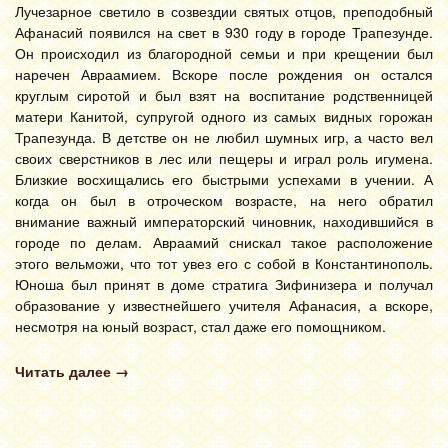
Лучезарное светило в созвездии святых отцов, преподобный
Афанасий появился на свет в 930 году в городе Трапезунде.
Он происходил из благородной семьи и при крещении был
наречен Авраамием. Вскоре после рождения он остался
круглым сиротой и был взят на воспитание родственницей
матери Канитой, супругой одного из самых видных горожан
Трапезунда. В детстве он не любил шумных игр, а часто вел
своих сверстников в лес или пещеры и играл роль игумена.
Близкие восхищались его быстрыми успехами в учении. А
когда он был в отроческом возрасте, на него обратил
внимание важный императорский чиновник, находившийся в
городе по делам. Авраамий снискал такое расположение
этого вельможи, что тот увез его с собой в Константинополь.
Юноша был принят в доме стратига Зифинизера и получал
образование у известнейшего учителя Афанасия, а вскоре,
несмотря на юный возраст, стал даже его помощником.
Читать далее
→