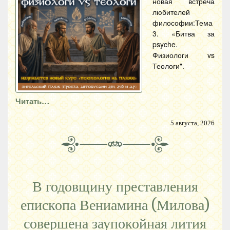
новая встреча
любителей
философии:Тема
3. «Битва за
psyche.
Физиологи vs
Теологи".
Читать…
5 августа, 2026
В годовщину преставления
епископа Вениамина (Милова)
совершена заупокойная лития