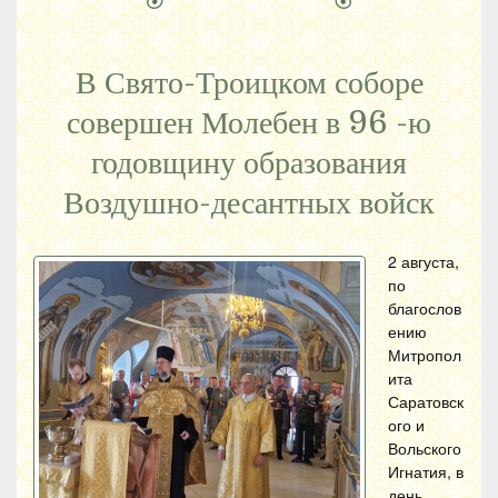
В Свято-Троицком соборе
совершен Молебен в 96 -ю
годовщину образования
Воздушно-десантных войск
2 августа,
по
благослов
ению
Митропол
ита
Саратовск
ого и
Вольского
Игнатия, в
день