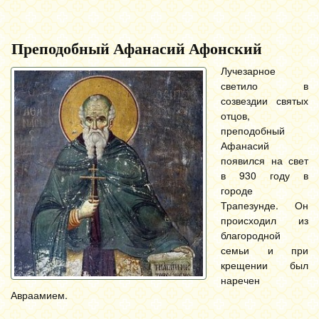
Преподобный Афанасий Афонский
Лучезарное
светило в
созвездии святых
отцов,
преподобный
Афанасий
появился на свет
в 930 году в
городе
Трапезунде. Он
происходил из
благородной
семьи и при
крещении был
наречен
Авраамием.