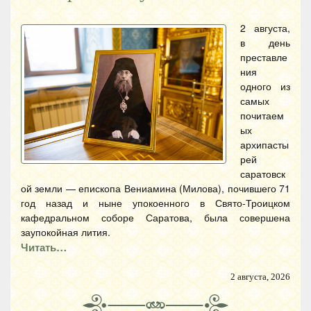
2 августа,
в день
преставле
ния
одного из
самых
почитаем
ых
архипасты
рей
саратовск
ой земли — епископа Вениамина (Милова), почившего 71
год назад и ныне упокоенного в Свято-Троицком
кафедральном соборе Саратова, была совершена
заупокойная лития.
Читать…
2 августа, 2026