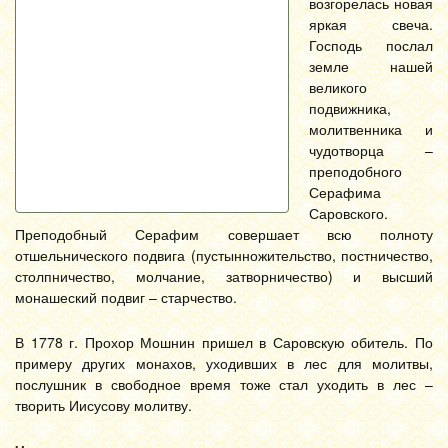
возгорелась новая
яркая свеча.
Господь послал
земле нашей
великого
подвижника,
молитвенника и
чудотворца –
преподобного
Серафима
Саровского.
Преподобный Серафим совершает всю полноту
отшельнического подвига (пустынножительство, постничество,
столпничество, молчание, затворничество) и высший
монашеский подвиг – старчество.
В 1778 г. Прохор Мошнин пришел в Саровскую обитель. По
примеру других монахов, уходивших в лес для молитвы,
послушник в свободное время тоже стал уходить в лес –
творить Иисусову молитву.