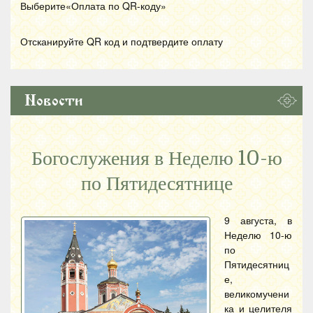
Выберите«Оплата по
QR
-коду»
Отсканируйте
QR
код и подтвердите оплату
Новости
Богослужения в Неделю 10-ю
по Пятидесятнице
9 августа, в
Неделю 10-ю
по
Пятидесятниц
е,
великомучени
ка и целителя