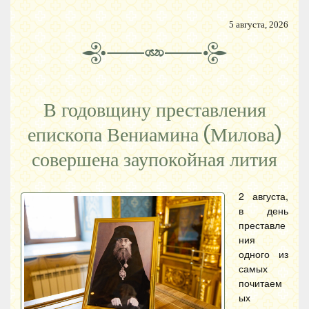
5 августа, 2026
В годовщину преставления
епископа Вениамина (Милова)
совершена заупокойная лития
2 августа,
в день
преставле
ния
одного из
самых
почитаем
ых