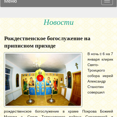
Меню
Навиг
Новости
Рождественское богослужение на
приписном приходе
В ночь c 6 на 7
января клирик
Свято-
Троицкого
собора иерей
Александр
Станотин
совершил
рождественское богослужение в храме Покрова Божией
Матери с. Сокур Татищевского района Саратовской и