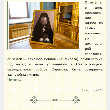
2 августа,
в день
преставле
ния
одного из
самых
почитаем
ых
архипасты
рей
саратовск
ой земли — епископа Вениамина (Милова), почившего 71
год назад и ныне упокоенного в Свято-Троицком
кафедральном соборе Саратова, была совершена
заупокойная лития.
Читать…
2 августа, 2026