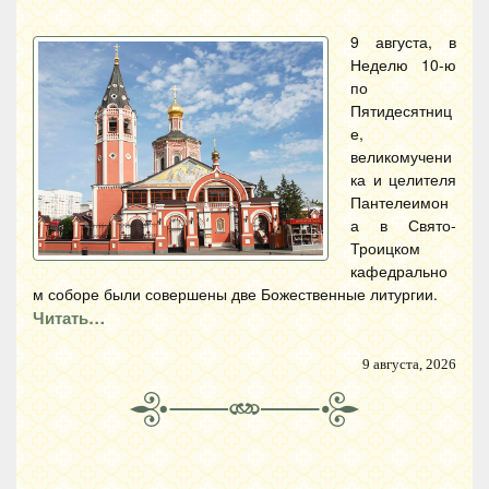
9 августа, в
Неделю 10-ю
по
Пятидесятниц
е,
великомучени
ка и целителя
Пантелеимон
а в Свято-
Троицком
кафедрально
м соборе были совершены две Божественные литургии.
Читать…
9 августа, 2026