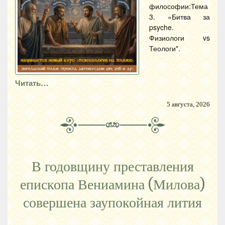
философии:Тема
3. «Битва за
psyche.
Физиологи vs
Теологи".
Читать…
5 августа, 2026
В годовщину преставления
епископа Вениамина (Милова)
совершена заупокойная лития