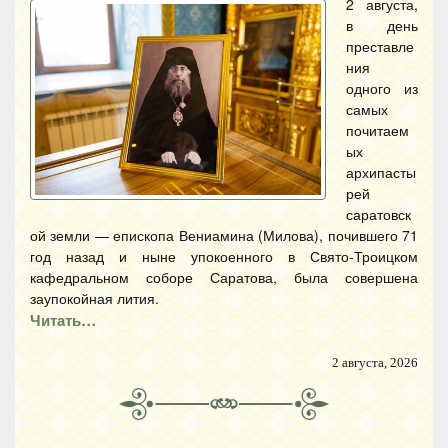
2 августа,
в день
преставле
ния
одного из
самых
почитаем
ых
архипасты
рей
саратовск
ой земли — епископа Вениамина (Милова), почившего 71
год назад и ныне упокоенного в Свято-Троицком
кафедральном соборе Саратова, была совершена
заупокойная лития.
Читать…
2 августа, 2026