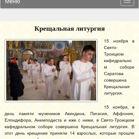
Меню
Навиг
Крещальная литургия
15 ноября в
Свято-
Троицком
кафедрально
м соборе
Саратова
совершена
Крещальная
литургия.
15 ноября, в
день памяти мучеников Акиндина, Пигасия, Аффония,
Елпидифора, Анемподиста и иже с ними, в Свято-Троицком
кафедральном соборе совершена Крещальная литургия. В
этот день крещение приняли 14 взрослых, которые прошли