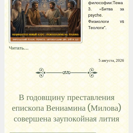
философии:Тема
3. «Битва за
psyche.
Физиологи vs
Теологи".
Читать…
5 августа, 2026
В годовщину преставления
епископа Вениамина (Милова)
совершена заупокойная лития