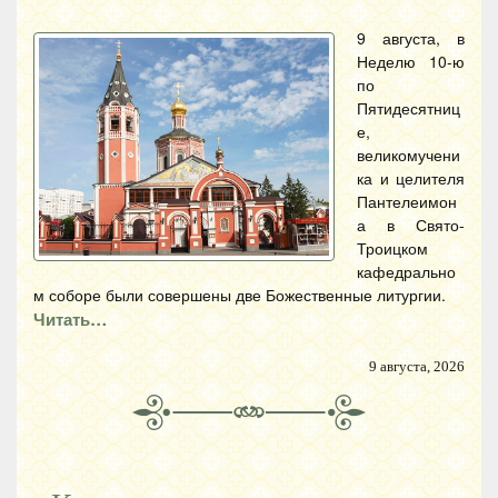
9 августа, в
Неделю 10-ю
по
Пятидесятниц
е,
великомучени
ка и целителя
Пантелеимон
а в Свято-
Троицком
кафедрально
м соборе были совершены две Божественные литургии.
Читать…
9 августа, 2026