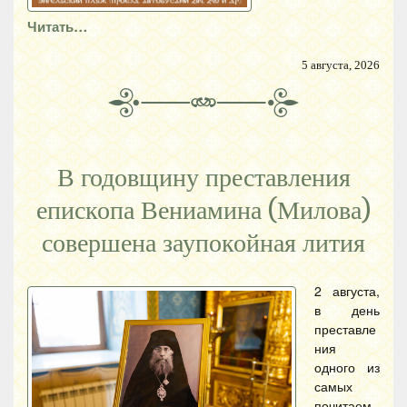
Читать…
5 августа, 2026
В годовщину преставления
епископа Вениамина (Милова)
совершена заупокойная лития
2 августа,
в день
преставле
ния
одного из
самых
почитаем