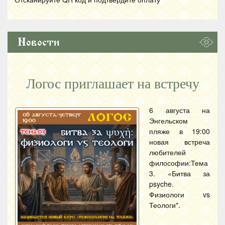
Новости
Логос приглашает на встречу
6 августа на
Энгельском
пляже в 19:00
новая встреча
любителей
философии:Тема
3. «Битва за
psyche.
Физиологи vs
Теологи".