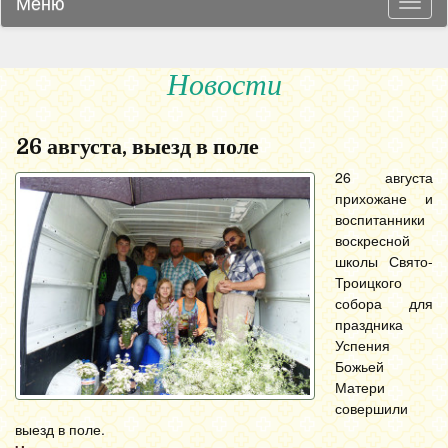
Меню
Навиг
Новости
26 августа, выезд в поле
26 августа
прихожане и
воспитанники
воскресной
школы Свято-
Троицкого
собора для
праздника
Успения
Божьей
Матери
совершили
выезд в поле.