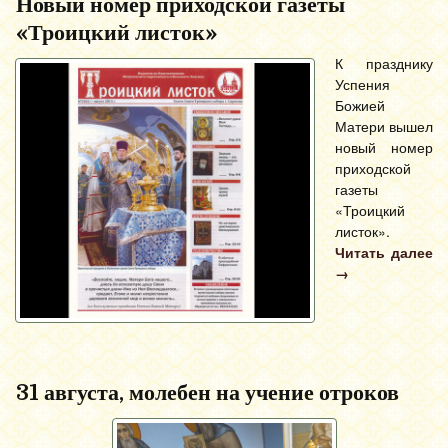
Новый номер приходской газеты
«Троицкий листок»
К празднику
Успения
Божией
Матери вышел
новый номер
приходской
газеты
«Троицкий
листок».
Читать далее
→
31 августа, молебен на учение отроков