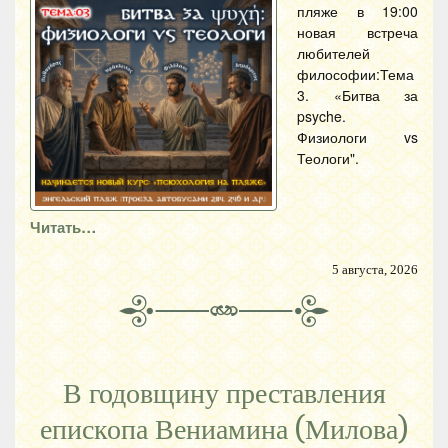
пляже в 19:00
новая встреча
любителей
философии:Тема
3. «Битва за
psyche.
Физиологи vs
Теологи".
Читать…
5 августа, 2026
В годовщину преставления
епископа Вениамина (Милова)