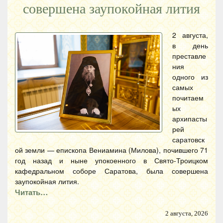
совершена заупокойная лития
2 августа,
в день
преставле
ния
одного из
самых
почитаем
ых
архипасты
рей
саратовск
ой земли — епископа Вениамина (Милова), почившего 71
год назад и ныне упокоенного в Свято-Троицком
кафедральном соборе Саратова, была совершена
заупокойная лития.
Читать…
2 августа, 2026