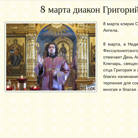
8 марта диакон Григори
8 марта клирик 
Ангела.
8 марта, в Нед
Фессалонитског
отмечает День А
Ключарь, свяще
отца Григория и
благих начинани
терпения для со
многая и благая 