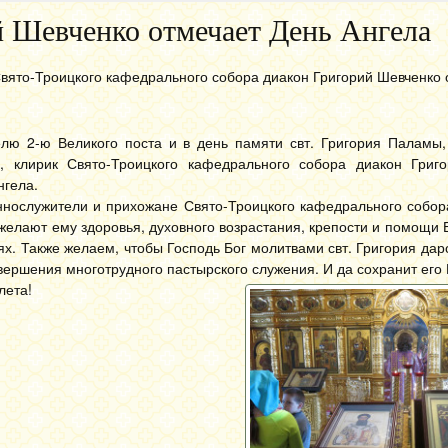
й Шевченко отмечает День Ангела
Свято-Троицкого кафедрального собора диакон Григорий Шевченко 
елю 2-ю Великого поста и в день памяти свт. Григория Паламы,
о, клирик Свято-Троицкого кафедрального собора диакон Григ
нгела.
ннослужители и прихожане Свято-Троицкого кафедрального собор
 желают ему здоровья, духовного возрастания, крепости и помощи 
ях. Также желаем, чтобы Господь Бог молитвами свт. Григория дар
вершения многотрудного пастырского служения. И да сохранит его 
лета!