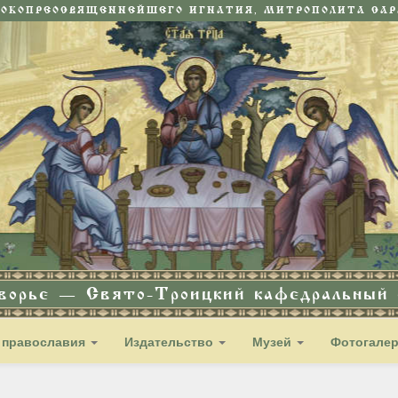
СОКОПРЕОСВЯЩЕННЕЙШЕГО ИГНАТИЯ, МИТРОПОЛИТА САРА
дворье — Свято-Троицкий кафедральный с
 православия
Издательство
Музей
Фотогале