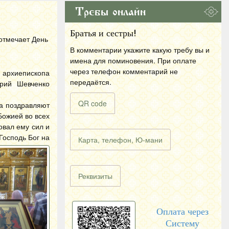
Требы онлайн
Братья и сестры!
отмечает День
В комментарии укажите какую требу вы и
имена для поминовения. При оплате
через телефон комментарий не
 архиепископа
передаётся.
орий Шевченко
QR code
а поздравляют
Божией во всех
овал ему сил и
Господь Бог на
Карта, телефон, Ю-мани
Реквизиты
Оплата через
Систему