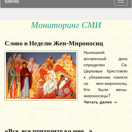
Меню
Навиг
Мониторинг СМИ
Слово в Неделю Жен-Мироносиц
Нынешний
воскресный день
определен Св.
Церковью Христовою
к ублажению памяти
св. жен-мироносиц.
Кто были жены-
мироносицы?
Читать далее
→
«Все, все приходите ко мне…»