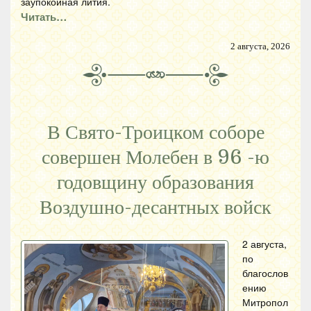
заупокойная лития.
Читать…
2 августа, 2026
В Свято-Троицком соборе
совершен Молебен в 96 -ю
годовщину образования
Воздушно-десантных войск
2 августа,
по
благослов
ению
Митропол