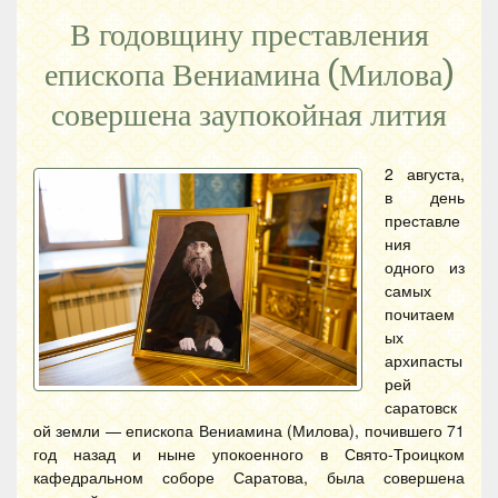
В годовщину преставления
епископа Вениамина (Милова)
совершена заупокойная лития
2 августа,
в день
преставле
ния
одного из
самых
почитаем
ых
архипасты
рей
саратовск
ой земли — епископа Вениамина (Милова), почившего 71
год назад и ныне упокоенного в Свято-Троицком
кафедральном соборе Саратова, была совершена