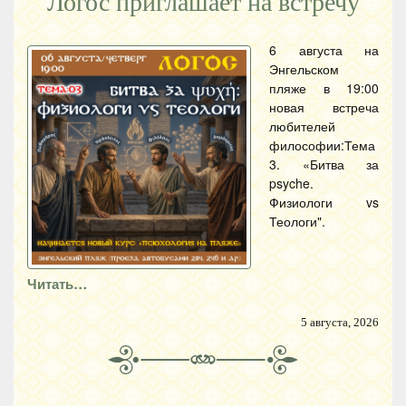
Логос приглашает на встречу
6 августа на
Энгельском
пляже в 19:00
новая встреча
любителей
философии:Тема
3. «Битва за
psyche.
Физиологи vs
Теологи".
Читать…
5 августа, 2026