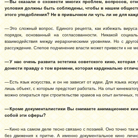
— Вы сказали о схожести многих проблем, вопросов, от
условия должны быть соблюдены, чтобы в нашем обществе
этого уподобления? Не в привычном ли чуть ли не для каж
— Это сложный вопрос. Единого рецепта, как избежать вирус
порядок, основанный на согласованности. Никакой социал
взаимодействия между иерархическими уровнями. Но с другой
рассуждение. Слепое подчинение власти может привести к не м
— У нас очень развита эстетика советского кино, котора
донести правду о том времени, которая кардинально отлич
— Есть язык искусства, и он не зависит от идеи. Для языка иск
лишь объект, с которым предстоит работать. На опыт кинемато
можно опираться при строительстве храмов на опыт античных, то
— Кроме документалистики Вы снимаете анимационное кино
собой эти сферы?
— Кино на самом деле тесно связано с поэзией. Оно точно так 
без движения к притче. А именно документальное кино лично