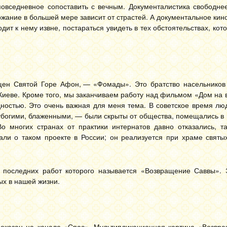
овседневное сопоставить с вечным. Документалистика свободнее
жание в большей мере зависит от страстей. А документальное кино
ит к нему извне, постараться увидеть в тех обстоятельствах, кот
ен Святой Горе Афон, — «Фомады». Это братство насельников 
Киеве. Кроме того, мы заканчиваем работу над фильмом «Дом на 
дностью. Это очень важная для меня тема. В советское время л
убогими, блаженными, — были скрыты от общества, помещались в 
 Во многих странах от практики интернатов давно отказались, т
ли о таком проекте в России; он реализуется при храме святы
последних работ которого называется «Возвращение Саввы». 
ых в нашей жизни.
оказан на канале «Спас». Мультипликационная картина «Возвр