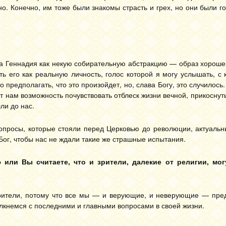
о. Конечно, им тоже были знакомы страсть и грех, но они были г
тца Геннадия как некую собирательную абстракцию — образ хорош
ть его как реальную личность, голос которой я могу услышать, с
 предполагать, что это произойдет, но, слава Богу, это случилось.
ает нам возможность почувствовать отблеск жизни вечной, прикоснут
ли до нас.
вопросы, которые стояли перед Церковью до революции, актуальн
ог, чтобы нас не ждали такие же страшные испытания.
ли Вы считаете, что и зрители, далекие от религии, могу
рители, потому что все мы — и верующие, и неверующие — пре
олкнемся с последними и главными вопросами в своей жизни.