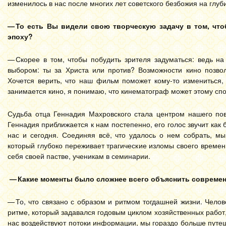
изменилось в нас после многих лет советского безбожия на глуб
— То есть Вы видели свою творческую задачу в том, чт
эпоху?
— Скорее в том, чтобы побудить зрителя задуматься: ведь н
выбором: ты за Христа или против? Возможности кино позвол
Хочется верить, что наш фильм поможет кому-то измениться,
занимается кино, я понимаю, что кинематограф может этому спо
Судьба отца Геннадия Махровского стала центром нашего пов
Геннадия приближается к нам постепенно, его голос звучит как 
нас и сегодня. Соединяя всё, что удалось о нем собрать, мы
который глубоко переживает трагические изломы своего времен
себя своей пастве, ученикам в семинарии.
— Какие моменты было сложнее всего объяснить совреме
— То, что связано с образом и ритмом тогдашней жизни. Челов
ритме, который задавался годовым циклом хозяйственных работ
нас воздействуют потоки информации, мы гораздо больше путеш