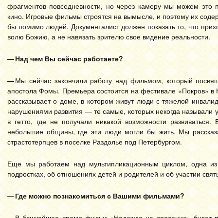
фрагментов повседневности, но через камеру мы можем это п
кино. Игровые фильмы строятся на вымысле, и поэтому их содер
бы помимо людей. Документалист должен показать то, что приход
волю Божию, а не навязать зрителю свое видение реальности.
— Над чем Вы сейчас работаете?
— Мы сейчас закончили работу над фильмом, который посвящ
апостола Фомы. Премьера состоится на фестивале «Покров» в 
рассказывает о доме, в котором живут люди с тяжелой инвали
нарушениями развития — те самые, которых некогда называли 
в гетто, где не получали никакой возможности развиваться.
небольшие общины, где эти люди могли бы жить. Мы рассказа
страстотерпцев в поселке Раздолье под Петербургом.
Еще мы работаем над мультипликационным циклом, одна из 
подростках, об отношениях детей и родителей и об участии свят
— Где можно познакомиться с Вашими фильмами?
— В ближайшее время фильм «Надежда на спасение» будет п