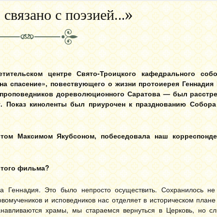
 связано с поэзией…»
етительском центре Свято-Троицкого кафедрального соб
а спасение», повествующего о жизни протоиерея Геннадия 
 проповедников дореволюционного Саратова — был расстре
у. Показ киноленты был приурочен к празднованию Собора
стом Максимом Якубсоном, побеседовала наш корреспонде
этого фильма?
ца Геннадия. Это было непросто осуществить. Сохранилось не
овомучеников и исповедников нас отделяет в историческом плане
анавливаются храмы, мы стараемся вернуться в Церковь, но с