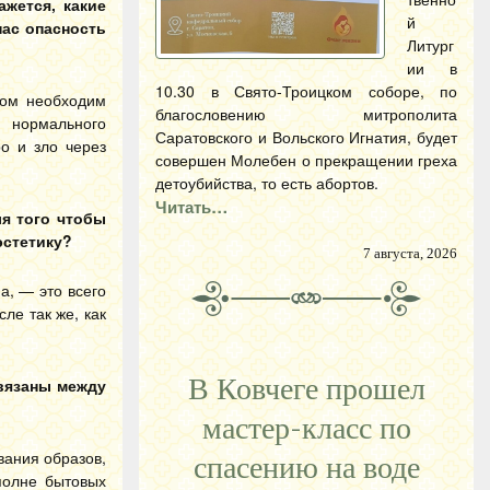
жется, какие
й
нас опасность
Литург
ии в
10.30 в Свято-Троицком соборе, по
ром необходим
благословению митрополита
з нормального
Саратовского и Вольского Игнатия, будет
о и зло через
совершен Молебен о прекращении греха
детоубийства, то есть абортов.
Читать…
ля того чтобы
эстетику?
7 августа, 2026
а, — это всего
ле так же, как
В Ковчеге прошел
связаны между
мастер-класс по
вания образов,
спасению на воде
полне бытовых