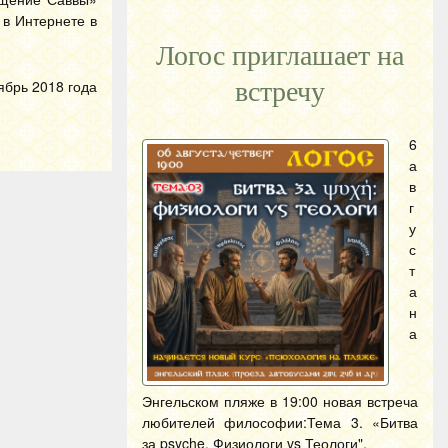
 в Интернете в
Логос приглашает на
тябрь 2018 года
встречу
6
а
в
г
у
с
т
а
н
а
Энгельском пляже в 19:00 новая встреча
любителей философии:Тема 3. «Битва
за psyche. Физиологи vs Теологи".