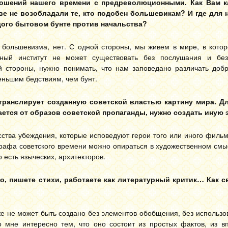
ношений нашего времени с предреволюционными. Как Вам ка
 не возобладали те, кто подобен большевикам? И где для 
дого бытовом бунте против начальства?
а большевизма, нет. С одной стороны, мы живем в мире, в кото
ьный институт не может существовать без послушания и бе
 стороны, нужно понимать, что нам заповедано различать добр
еньшим бедствиям, чем бунт.
я транслирует созданную советской властью картину мира. Д
ается от образов советской пропаганды, нужно создать иную 
усства убеждения, которые исповедуют герои того или иного фильм
графа советского времени можно опираться в художественном смыс
 есть языческих, архитекторов.
, пишете стихи, работаете как литературный критик… Как 
же не может быть создано без элементов обобщения, без использо
 мне интересно тем, что оно состоит из простых фактов, из в