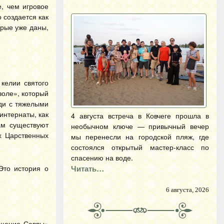
, чем игровое
 создается как
орые уже даны,
келии святого
воле», который
юди с тяжелыми
интернаты, как
4 августа встреча в Ковчеге прошла в
ам существуют
необычном ключе — привычный вечер
х Царственных
мы перенесли на городской пляж, где
состоялся открытый мастер-класс по
спасению на воде.
Это история о
Читать…
6 августа, 2026
ащение Саввы»