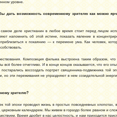
инном уровне.
обы дать возможность современному зрителю как можно ярч
а самом деле христианин в любое время стоит перед лицом исп
яют напомнить об этой истине, показать явление в концентрир
 приблизиться к покаянию — к перемене ума. Как человек, кото
собствовать.
ествования. Композиция фильма выстроена таким образом, что 
бы всё более отчетливо. И в конце концов оказывается, что его опы
 постарались воссоздать портрет священника-подвижника той эп
и, но эти переживания не упраздняют в нем созидательной энерг
нному зрителю?
ек той эпохи проводил жизнь в простых повседневных хлопотах, 
, церковным календарем. Мы живем в гораздо более рваном и сло
ествуем. Время дробит в нас целостность, и нам приходится прис