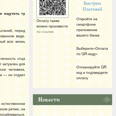
Быстрых
Платежей
е ощутить ту
Откройте на
Оплату также
смартфоне
можно произвести
приложение
ытаний, перед
по ссылке.
вашего банка
ованном виде.
рый всю жизнь
Выберите«Оплата
по
QR
-коду»
личность отца
т актуален для
Отсканируйте
QR
охи: человека,
код и подтвердите
ии — он отдает
оплату
Новости
в естественном
жном ритме, на
посабливаться.