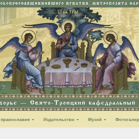
СОКОПРЕОСВЯЩЕННЕЙШЕГО ИГНАТИЯ, МИТРОПОЛИТА САРА
дворье — Свято-Троицкий кафедральный с
 православия
Издательство
Музей
Фотогале