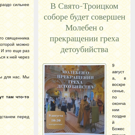
ораздо сильнее
В Свято-Троицком
соборе будет совершен
Молебен о
прекращении греха
его священника
 которой можно
детоубийства
 И это еще раз
ься к ней через
9
август
ы для нас. Мы
а, в
воскре
сенье,
т там что-то
по
оконча
нии
поздне
дстанем перед
й
Божес
твенно