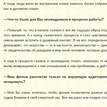
А тогда люди жили во внутреннем плане намного более собранн
нас в духовном плане.
— Что-то было для Вас неожиданным в процессе работы?
— Пожалуй, то, что в начале съемок я всё же ощущал образ о
того времени. А к концу съемочного процесса я стал чувствова
сквозь время вступить в душевный контакт. Я не мог определенно
доказывает, что искусство — и, в частности, кино­искусство — д
те свидетельства об ушедшем в мир иной человеке, которые дош
А еще в процессе съемок я неожиданно понял, насколько те 
вновь возвращаемся к тем отношениям и тем проблемам, и дай Б
— Ваш фильм рассчитан только на верующую аудиторию и
почерпнуть?
— Мне бы очень хотелось, чтобы фильм посмотрели разные з
судом Божиим в свой смертный час. Все мы рано или поздно ст