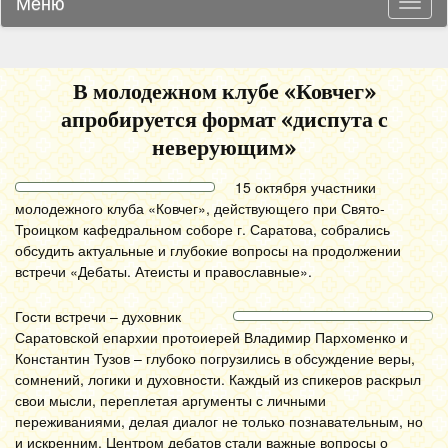
Меню
Навиг
В молодежном клубе «Ковчег»
апробируется формат «диспута с
неверующим»
15 октября участники
молодежного клуба «Ковчег», действующего при Свято-
Троицком кафедральном соборе г. Саратова, собрались
обсудить актуальные и глубокие вопросы на продолжении
встречи «Дебаты. Атеисты и православные».
Гости встречи – духовник
Саратовской епархии протоиерей Владимир Пархоменко и
Константин Тузов – глубоко погрузились в обсуждение веры,
сомнений, логики и духовности. Каждый из спикеров раскрыл
свои мысли, переплетая аргументы с личными
переживаниями, делая диалог не только познавательным, но
и искренним. Центром дебатов стали важные вопросы о