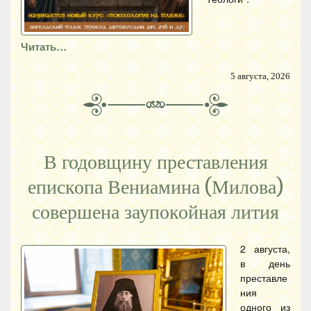
Читать…
5 августа, 2026
В годовщину преставления
епископа Вениамина (Милова)
совершена заупокойная лития
2 августа,
в день
преставле
ния
одного из