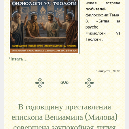
новая встреча
любителей
философии:Тема
3. «Битва за
psyche.
Физиологи vs
Теологи".
Читать…
5 августа, 2026
В годовщину преставления
епископа Вениамина (Милова)
совершена заупокойная лития