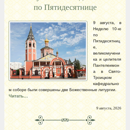
по Пятидесятнице
9 августа, в
Неделю 10-ю
по
Пятидесятниц
е,
великомучени
ка и целителя
Пантелеимон
а в Свято-
Троицком
кафедрально
м соборе были совершены две Божественные литургии.
Читать…
9 августа, 2026