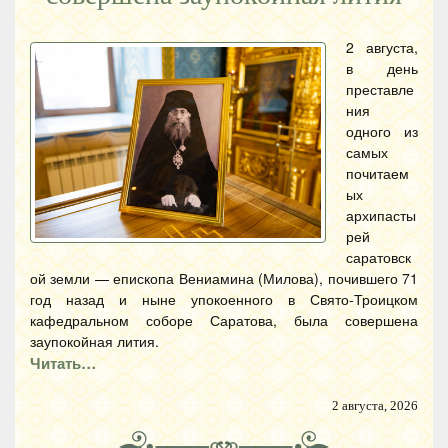
2 августа,
в день
преставле
ния
одного из
самых
почитаем
ых
архипасты
рей
саратовск
ой земли — епископа Вениамина (Милова), почившего 71
год назад и ныне упокоенного в Свято-Троицком
кафедральном соборе Саратова, была совершена
заупокойная лития.
Читать…
2 августа, 2026