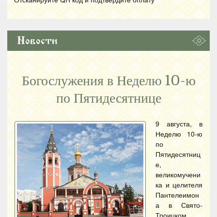
Новости
Богослужения в Неделю 10-ю
по Пятидесятнице
9 августа, в
Неделю 10-ю
по
Пятидесятниц
е,
великомучени
ка и целителя
Пантелеимон
а в Свято-
Троицком