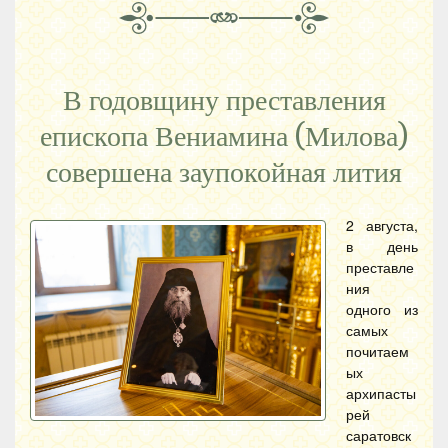
В годовщину преставления
епископа Вениамина (Милова)
совершена заупокойная лития
2 августа,
в день
преставле
ния
одного из
самых
почитаем
ых
архипасты
рей
саратовск