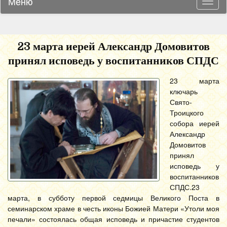
Меню
Навиг
23 марта иерей Александр Домовитов
принял исповедь у воспитанников СПДС
23 марта
ключарь
Свято-
Троицкого
собора иерей
Александр
Домовитов
принял
исповедь у
воспитанников
СПДС.
23
марта, в субботу первой седмицы Великого Поста в
семинарском храме в честь иконы Божией Матери «Утоли моя
печали» состоялась общая исповедь и причастие студентов