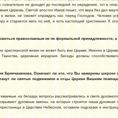
сознательно не доходит до последней по нерадению, тот в опасн
авная Церковь. Святой апостол Иаков пишет, что вера без дел мертв
 в жизни, не сможет оправдать нас перед Господом. Человек усв
еру и старается жить по ней, и есть настоящий христианин. К э
ановиться православным не по формальной принадлежности, а
ни христианской жизни не может быть вне Церкви. Именно в Церкви
 Таинства, церковная иерархия. Беседы должны способствоват
тия Брянчанинова. Означает ли это, что Вы намерены широко
Станут ли святые подвижники и отцы Церкви Вашими помощн
агиваемые на беседах вопросы рассматривались в свете духовног
аскрывают духовные законы, на которых строится наша духовная 
ристанища в Царствии Небесном, оставили подсказки и инструкц