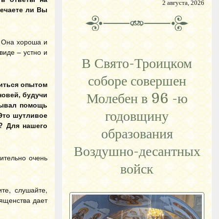
2 августа, 2026
вечаете ли Вы
. Она хороша и
виде – устно и
В Свято-Троицком
соборе совершен
литься опытом
новей, будучи
Молебен в 96 -ю
зывал помощь
годовщину
 Это шутливое
й? Для нашего
образования
Воздушно-десантных
ительно очень
войск
те, слушайте,
вященства дает