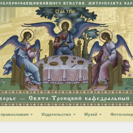
СОКОПРЕОСВЯЩЕННЕЙШЕГО ИГНАТИЯ, МИТРОПОЛИТА САРА
дворье — Свято-Троицкий кафедральный с
 православия
Издательство
Музей
Фотогале