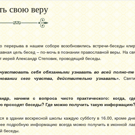
ть свою веру
го перерыва в нашем соборе возобновились встречи-беседы клир
авная цель бесед – по-мочь в познании православной веры. На св
т иерей Александр Степовик, проводящий беседы.
чувствовать себя обязанными узнавать во всей полно-те
новании сего чувства, действительно узнавать».
Святи
ндр, начнем с вопроса чисто практического: когда, г
ю проходят беседы? Где можно получить такую информацию
я в здании воскресной школы каждую субботу в 16.00, кроме дне
лее подробную информацию всегда можно получить в иконной лав
ой беседы.