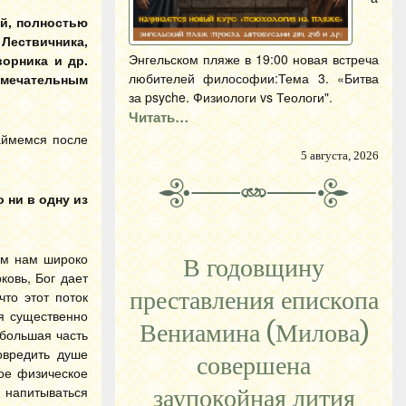
ий, полностью
Лествичника,
Энгельском пляже в 19:00 новая встреча
орника и др.
любителей философии:Тема 3. «Битва
амечательным
за psyche. Физиологи vs Теологи".
Читать…
займемся после
5 августа, 2026
 ни в одну из
сем нам широко
В годовщину
овь, Бог дает
преставления епископа
то этот поток
ся существенно
Вениамина (Милова)
 большая часть
овредить душе
совершена
вое физическое
 напитываться
заупокойная лития