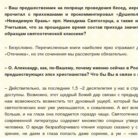
– Ваш предшественник на поприще проведения бесед, иеро
прочитал с прихожанами и прокомментировал «Душепол
«Невидимую брань» прп. Никодима Святогорца, а также и
Учитывая, что за прошедшее время состав прихода значи
образцам святоотеческой классики?
– Безусловно. Перечисленные книги наиболее ярко отражают д
«Отечника», но эти сочинения мы рассмотрим обязательно.
– О. Александр, как, по-Вашему, почему именно сейчас в Ро
предшествующих эпох христианства? Что бы Вы в связи с
– Действительно, за последние 1,5 –2 десятилетия у нас в ст
доступны. Возможно, этот щедрый Божий дар связан с предыд
нам возможность возместить тот духовный ущерб, который бы
святоотеческих книг уже уменьшается, к сожалению. А вот вс
больше, и на глаза она попадается гораздо чаще. Святоотече
современной литературы содержит множество спорных утвер
человека. О вреде безразборчиваго чтения хорошо сказано у 
зрение, не даем в глаза попасть даже соринке, а ум – «ок