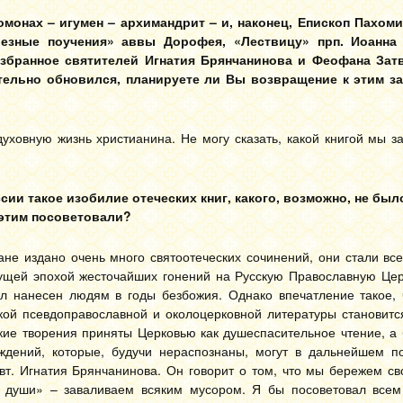
монах – игумен – архимандрит – и, наконец, Епископ Пахом
езные поучения» аввы Дорофея, «Лествицу» прп. Иоанна 
збранное святителей Игнатия Брянчанинова и Феофана Затв
тельно обновился, планируете ли Вы возвращение к этим з
уховную жизнь христианина. Не могу сказать, какой книгой мы 
ссии такое изобилие отеческих книг, какого, возможно, не было
 этим посоветовали?
ране издано очень много святоотеческих сочинений, они стали в
ущей эпохой жесточайших гонений на Русскую Православную Церк
л нанесен людям в годы безбожия. Однако впечатление такое, ч
якой псевдоправославной и околоцерковной литературы становит
ские творения приняты Церковью как душеспасительное чтение, а
ждений, которые, будучи нераспознаны, могут в дальнейшем п
свт. Игнатия Брянчанинова. Он говорит о том, что мы бережем с
о души» – заваливаем всяким мусором. Я бы посоветовал всем