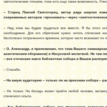
святоотеческим чтением, пока есть еще такая возможность. Учен
– Старец Паисий Святогорец, автор ряда широко изве
современных авторов «просеивать» через «святоотеческое 
– Над этим мы будем трудиться все вместе. Я бы этого хот
необходимое. Для его обретения нужно читать отеческие кни
бесполезно потраченного времени, которое часто возникает по 
– О. Александр, я припоминаю, что тема Вашего семинарс
аскетическим сборником) и Иисусовой молитвой. Не там л
– все отеческие книги библиотеки собора в Вашем распоря
– Спасибо.
– На какую аудиторию – только ли на прихожан собора – р
– Не только. На беседы может прийти любой человек, желающ
отеческого опыта.
– Как библиотекарю собора мне приходится встречатьс