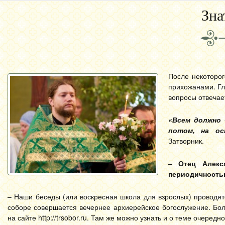
Зна
После некоторо
прихожанами. Гл
вопросы отвечае
«Всем должно 
потом, на ос
Затворник.
– Отец Алекса
периодичность
– Наши беседы (или воскресная школа для взрослых) проводятс
соборе совершается вечернее архиерейское богослужение. Бо
на сайте http://trsobor.ru. Там же можно узнать и о теме очередн