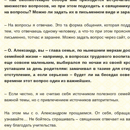
множество вопросов, но при этом подходить к священнику
на вопросы? Можно ли задать их в письменном виде и зар
– На вопросы я отвечаю. Это та форма общения, которая подд
тем, что отвечаешь одному человеку, а что-то при этом проясн
письменно, тотчас и заранее. Можно задать вопрос через сайт, ос
– О. Александр, вы – глава семьи, по нынешним меркам д
семейной жизни – например, в вопросах трудового воспита
еще совсем маленьким, выбирался по ночам из своей кро
уставшим за день родителям: замачивал в тазике для сти
отступление, а если серьезно – будет ли на беседах ос
времени этот вопрос один из важнейших.
– Если честно, я не считаю себя источником полезного семе
важной темы, но с привлечением источников авторитетных.
На этом мы с о. Александром прощаемся. От себя, обращаяс
узнавайте… Не бойтесь спрашивать – священник отвечает на ва
ему благодать учительства.