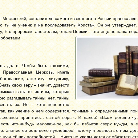
 Московский, составитель самого известного в России православно
то ты не ученик и не последователь Христа». Он же утверждает,
, Его пророкам, апостолам, отцам Церкви – это еще не наша вера
 обретаем.
нь долго. Чтобы быть краткими,
т Православная Церковь, иметь
гословие, аскетику, литургику,
Знать свою веру – значит, довести
высказывать те истины, которые
но разгадывать тайны: нет, тайны
узнать их. Но – хотя непонятно
 так, как учение о нем содержится, точными и определенными по
кословное принятие… святой веры». И далее: «Всем должно чув
сть что-нибудь маловажное, как бы избыток сверх нужды, а е
ое. Знание ее есть дело нужнейшее; потому и ревность о нем до
го нужнейших потребностей… Никто не увольняется от обязательств