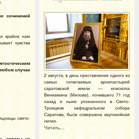
.
ие сочинений
 и крайне нам
ывает чувства
вятоотеческим
 любом случае
2 августа, в день преставления одного из
самых почитаемых архипастырей
саратовской земли — епископа
Вениамина (Милова), почившего 71 год
назад и ныне упокоенного в Свято-
Троицком кафедральном соборе
Саратова, была совершена заупокойная
ищницы свято-
лития.
Читать…
ть ответы на