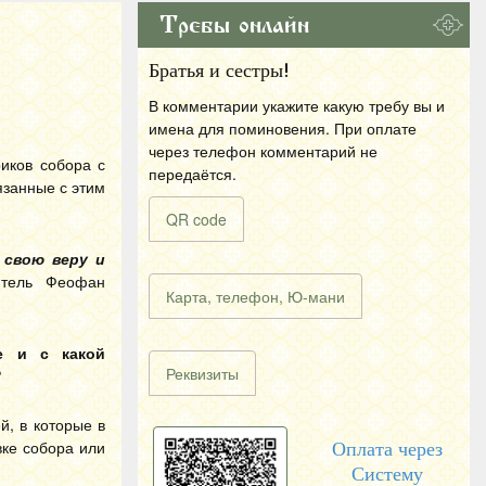
Требы онлайн
Братья и сестры!
В комментарии укажите какую требу вы и
имена для поминовения. При оплате
через телефон комментарий не
иков собора с
передаётся.
язанные с этим
QR code
 свою веру и
тель Феофан
Карта, телефон, Ю-мани
де и с какой
Реквизиты
?
й, в которые в
ке собора или
Оплата через
Систему