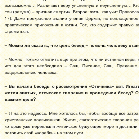
всевозможно… Различают веру уясненную и неуясненную… Кто 
сон (разума) – признак смерти». Второе: жить, как учит Правосл
17). Даже прекрасное знание учения Церкви, не воплощенное
практическом приложении к жизни. Тот, кто содержит правую в
стремиться.
– Можно ли сказать, что цель бесед – помочь человеку ст
– Можно. Только отметить еще при этом, что ни истинной веры, 
что для этого необходимо – Свщ. Писание, Свщ. Предание,
воцерковлению человека.
– Вы начали беседы с рассмотрения «Отечника» свт. Игна
жития святых, отеческие творения в проведении бесед? 
важном деле?
– Я на это надеюсь. Мне хотелось бы, чтобы вообще все затр
христианских подвижников. Жития, святоотеческие творения р
которые уже переплыли житейское бушующее море и достигли п
потопить свой «корабль» на этом пути.