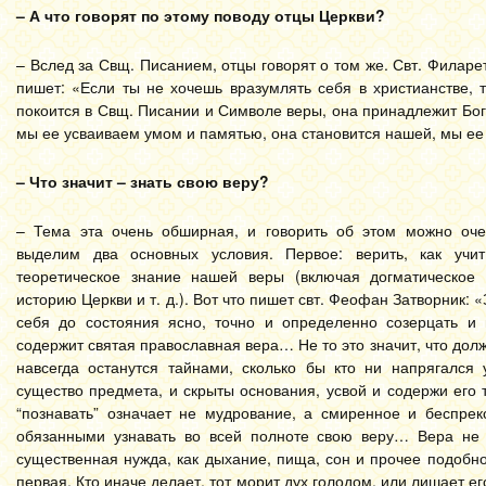
– А что говорят по этому поводу отцы Церкви?
– Вслед за Свщ. Писанием, отцы говорят о том же. Свт. Филарет
пишет: «Если ты не хочешь вразумлять себя в христианстве, 
покоится в Свщ. Писании и Символе веры, она принадлежит Богу
мы ее усваиваем умом и памятью, она становится нашей, мы ее
– Что значит – знать свою веру?
– Тема эта очень обширная, и говорить об этом можно оче
выделим два основных условия. Первое: верить, как учи
теоретическое знание нашей веры (включая догматическое бо
историю Церкви и т. д.). Вот что пишет свт. Феофан Затворник: «
себя до состояния ясно, точно и определенно созерцать и 
содержит святая православная вера… Не то это значит, что долж
навсегда останутся тайнами, сколько бы кто ни напрягался 
существо предмета, и скрыты основания, усвой и содержи его
“познавать” означает не мудрование, а смиренное и беспре
обязанными узнавать во всей полноте свою веру… Вера не е
существенная нужда, как дыхание, пища, сон и прочее подобн
первая. Кто иначе делает, тот морит дух голодом, или лишает е