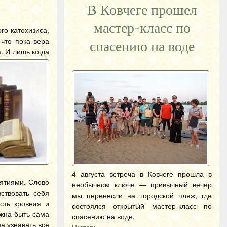
В Ковчеге прошел
мастер-класс по
го катехизиса,
 что пока вера
спасению на воде
. И лишь когда
4 августа встреча в Ковчеге прошла в
нятиями. Слово
необычном ключе — привычный вечер
ствовать себя
мы перенесли на городской пляж, где
сть кровная и
состоялся открытый мастер-класс по
лжна быть сама
спасению на воде.
а узнавать всё