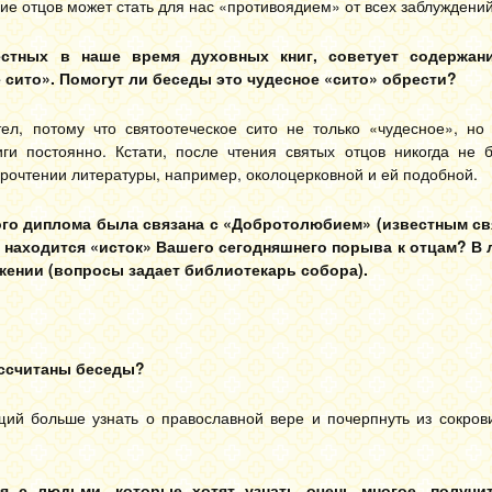
ие отцов может стать для нас «противоядием» от всех заблуждений
стных в наше время духовных книг, советует содержан
сито». Помогут ли беседы это чудесное «сито» обрести?
ел, потому что святоотеческое сито не только «чудесное», но
ги постоянно. Кстати, после чтения святых отцов никогда не б
прочтении литературы, например, околоцерковной и ей подобной.
кого диплома была связана с «Добротолюбием» (известным с
и находится «исток» Вашего сегодняшнего порыва к отцам? В
жении (вопросы задает библиотекарь собора).
ассчитаны беседы?
ий больше узнать о православной вере и почерпнуть из сокров
я с людьми, которые хотят узнать очень многое, получи