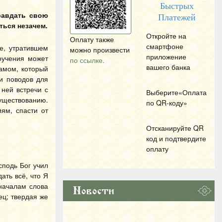
Быстрых
равдать свою
Платежей
ться незачем.
Откройте на
Оплату также
смартфоне
е, утратившем
можно произвести
приложение
оучения может
по ссылке.
вашего банка
аамом, который
и поводов для
 ней встречи с
Выберите«Оплата
существованию.
по
QR
-коду»
ям, спасти от
Отсканируйте
QR
код и подтвердите
оплату
сподь Бог учил
ать всё, что Я
 началам слова
Новости
ец; твердая же