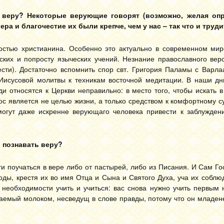
ю веру? Некоторые верующие говорят (возможно, желая оп
ера и благочестие их были крепче, чем у нас – так что и труди
остью христианина. Особенно это актуально в современном мир
ких и попросту языческих учений. Незнание православного вер
ести). Достаточно вспомнить спор свт. Григория Паламы с Варл
Иисусовой молитвы к техникам восточной медитации. В наши дн
 относятся к Церкви неправильно: в место того, чтобы искать в
ос является не целью жизни, а только средством к комфортному 
огут даже искренне верующаго человека привести к заблуждени
 познавать веру?
и поучаться в вере либо от пастырей, либо из Писания. И Сам Го
оды, крестя их во имя Отца и Сына и Святого Духа, уча их соблюд
о необходимости учить и учиться: вас снова нужно учить первым
таемый молоком, несведущ в слове правды, потому что он младен