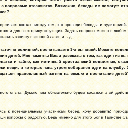
 с вопросами стесняются. Возможно, беседы им помогут: от
анее?
ерживает контакт между тем, кто проводит беседы, и аудиторией
яется и для всех присутствующих. Задать вопросы можно в любом 
тавить записку в иконной лавке и т. д.
остаточно солидной, воспитываете 3-х сыновей. Можете поде
ния детей. Мне памятны Ваши рассказы о том, как один из сы
ватки и тайно, как истинный христианский подвижник, ока
рки вещи, в которых папа утром собирался идти на службу.
вещаться православный взгляд на семью и воспитание дете
йного опыта. Думаю, мы обязательно будем касаться этой действ
ь к потенциальным участникам бесед, хочу добавить: приходи
ши вопросы с радостью. Ведь именно для этого Бог в Таинстве С