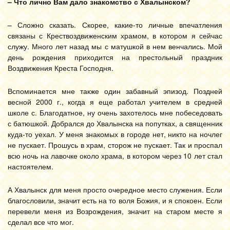
– Что лично Вам дало знакомство с Хвалынском?
– Сложно сказать. Скорее, какие-то личные впечатления
связаны с Крествоздвиженским храмом, в котором я сейчас
служу. Много лет назад мы с матушкой в нем венчались. Мой
день рождения приходится на престольный праздник
Воздвижения Креста Господня.
Вспоминается мне также один забавный эпизод. Поздней
весной 2000 г., когда я еще работал учителем в средней
школе с. Благодатное, ну очень захотелось мне побеседовать
с батюшкой. Добрался до Хвалынска на попутках, а священник
куда-то уехал. У меня знакомых в городе нет, никто на ночлег
не пускает. Прошусь в храм, сторож не пускает. Так и проспал
всю ночь на лавочке около храма, в котором через 10 лет стал
настоятелем.
А Хвалынск для меня просто очередное место служения. Если
благословили, значит есть на то воля Божия, и я спокоен. Если
перевели меня из Возрождения, значит на старом месте я
сделал все что мог.