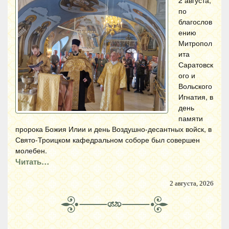
2 августа,
по
благослов
ению
Митропол
ита
Саратовск
ого и
Вольского
Игнатия, в
день
памяти
пророка Божия Илии и день Воздушно-десантных войск, в
Свято-Троицком кафедральном соборе был совершен
молебен.
Читать…
2 августа, 2026