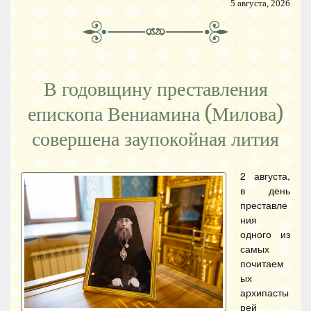
5 августа, 2026
В годовщину преставления
епископа Вениамина (Милова)
совершена заупокойная лития
2 августа,
в день
преставле
ния
одного из
самых
почитаем
ых
архипасты
рей