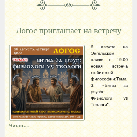
Логос приглашает на встречу
6 августа на
Энгельском
пляже в 19:00
новая встреча
любителей
философии:Тема
3. «Битва за
psyche.
Физиологи vs
Теологи".
Читать…