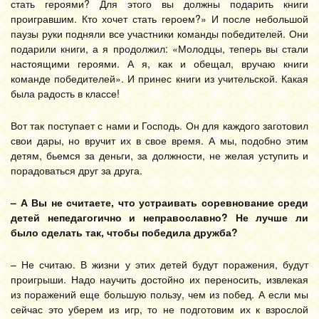
стать героями? Для этого вы должны подарить книги
проигравшим. Кто хочет стать героем?» И после небольшой
паузы руки подняли все участники команды победителей. Они
подарили книги, а я продолжил: «Молодцы, теперь вы стали
настоящими героями. А я, как и обещал, вручаю книги
команде победителей». И принес книги из учительской. Какая
была радость в классе!
Вот так поступает с нами и Господь. Он для каждого заготовил
свои дары, но вручит их в свое время. А мы, подобно этим
детям, бьемся за деньги, за должности, не желая уступить и
порадоваться друг за друга.
– А Вы не считаете, что устраивать соревнование среди
детей непедагогично и неправославно? Не лучше ли
было сделать так, чтобы победила дружба?
– Не считаю. В жизни у этих детей будут поражения, будут
проигрыши. Надо научить достойно их переносить, извлекая
из поражений еще большую пользу, чем из побед. А если мы
сейчас это уберем из игр, то не подготовим их к взрослой