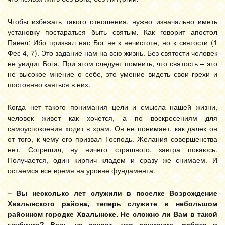
Чтобы избежать такого отношения, нужно изначально иметь
установку постараться быть святым. Как говорит апостол
Павел: Ибо призвал нас Бог не к нечистоте, но к святости (1
Фес 4, 7). Это задание нам на всю жизнь. Без святости человек
не увидит Бога. При этом следует помнить, что святость – это
не высокое мнение о себе, это умение видеть свои грехи и
постоянно каяться в них.
Когда нет такого понимания цели и смысла нашей жизни,
человек живет как хочется, а по воскресениям для
самоуспокоения ходит в храм. Он не понимает, как далек он
от того, к чему его призвал Господь. Желания совершенства
нет. Согрешил, ну ничего страшного, завтра покаюсь.
Получается, один кирпич кладем и сразу же снимаем. И
остаемся все время на уровне фундамента.
– Вы несколько лет служили в поселке Возрождение
Хвалынского района, теперь служите в небольшом
районном городке Хвалынске. Не сложно ли Вам в такой
глубинке? Ведь не секрет, что служение, работа в