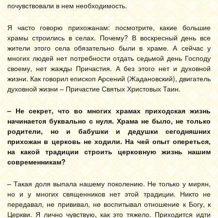
почувствовали в нем необходимость.
Я часто говорю прихожанам: посмотрите, какие большие
храмы строились в селах. Почему? В воскресный день все
жители этого села обязательно были в храме. А сейчас у
многих людей нет потребности отдать седьмой день Господу
своему, нет жажды Причастия. А без этого нет и духовной
жизни. Как говорил епископ Арсений (Жадановский), двигатель
духовной жизни – Причастие Святых Христовых Таин.
– Не секрет, что во многих храмах приходская жизнь
начинается буквально с нуля. Храма не было, не только
родители, но и бабушки и дедушки сегодняшних
прихожан в церковь не ходили. На чей опыт опереться,
на какой традиции строить церковную жизнь нашим
современникам?
– Такая доля выпала нашему поколению. Не только у мирян,
но и у многих священников нет этой традиции. Никто не
передавал, не прививал, не воспитывал отношение к Богу, к
Церкви. Я лично чувствую, как это тяжело. Приходится идти