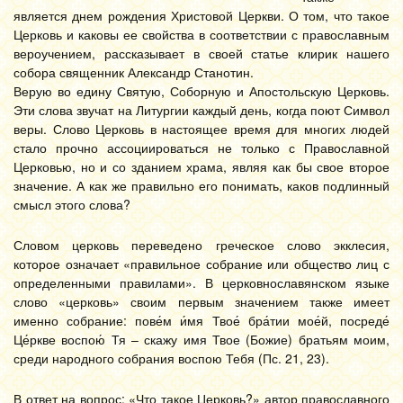
является днем рождения Христовой Церкви. О том, что такое
Церковь и каковы ее свойства в соответствии с православным
вероучением, рассказывает в своей статье клирик нашего
собора священник Александр Станотин.
Верую во едину Святую, Соборную и Апостольскую Церковь.
Эти слова звучат на Литургии каждый день, когда поют Символ
веры. Слово Церковь в настоящее время для многих людей
стало прочно ассоциироваться не только с Православной
Церковью, но и со зданием храма, являя как бы свое второе
значение. А как же правильно его понимать, каков подлинный
смысл этого слова?
Словом церковь переведено греческое слово экклесия,
которое означает «правильное собрание или общество лиц с
определенными правилами». В церковнославянском языке
слово «церковь» своим первым значением также имеет
именно собрание: пове́м и́мя Твое́ бра́тии мое́й, посреде́
Це́ркве воспою́ Тя – скажу имя Твое (Божие) братьям моим,
среди народного собрания воспою Тебя (Пс. 21, 23).
В ответ на вопрос: «Что такое Церковь?» автор православного