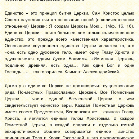
Единство – это принцип бытия Церкви. Сам Христос целью
Своего служения считал основание одной (в количественном
отношении) Церкви: Я создам Церковь Мою… (Мф. 16, 18).
Единство Церкви – нечто большее, чем только количественное
единство, это прежде всего качественная характеристика.
Основанием внутреннего единства Церкви является то, что
«она есть одно духовное тело, имеет одну Главу Христа и
одушевляется одним Духом Божиим». «Истинная Церковь,
подлинно древняя, есть одна… Как один Бог и один
Господь…» – так говорил св. Климент Александрийский.
Догмату о единстве Церкви не противоречит существование
ряда По-местных Православных Церквей. Все Поместные
Церкви – части единой Вселенской Церкви, о чем
свидетельствует единство веры. Каждая Поместная Церковь
имеет своего Предстоятеля, Вселенская же – единого Главу,
Христа, и является единым телом Христовым. В каждой
Поместной Церкви, в каждой епархии и отдельно взятой
евхаристической общине совершается единое Таинство
приношения Тела и Крови Господней, и это евхаристическое