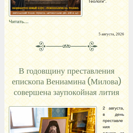
Теологи".
Читать…
5 августа, 2026
В годовщину преставления
епископа Вениамина (Милова)
совершена заупокойная лития
2 августа,
в день
преставле
ния
одного из