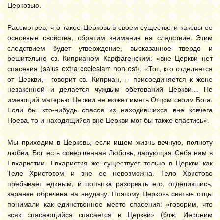
Церковью.
Рассмотрев, что такое Церковь в своем существе и каковы ее
основные свойства, обратим внимание на следствие. Этим
следствием будет утверждение, высказанное твердо и
решительно св. Киприаном Карфагенским: «вне Церкви нет
спасения (salus extra ecclesiam non est). «Тот, кто отделяется
от Церкви,– говорит св. Киприан, – присоединяется к жене
незаконной и делается чуждым обетований Церкви… Не
имеющий матерью Церкви не может иметь Отцом своим Бога.
Если бы кто-нибудь спасся из находившихся вне ковчега
Ноева, то и находящийся вне Церкви мог бы также спастись».
Мы приходим в Церковь, если ищем жизнь вечную, полноту
любви. Бог есть совершенная Любовь, дарующая Себя нам в
Евхаристии. Евхаристия же существует только в Церкви как
Теле Христовом и вне ее невозможна. Тело Христово
пребывает единым, и попытка разорвать его, отделившись,
заранее обречена на неудачу. Поэтому Церковь святые отцы
понимали как единственное место спасения: «говорим, что
всяк спасающийся спасается в Церкви» (блж. Иероним