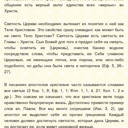
общение есть верный залог единства всех «верных» во
Христе.
Святость Церкви необходимо вытекает из понятия о ней как
Теле Христовом. Это свойство сразу очевидно: как может быть
не свято Тело Христово? Святость Церкви есть святость ее
Главы – Христа. Сын Божий для того и предал себя на смерть,
чтобы освятить ее (Церковь), очистив банею водною
посредством слова, чтобы представить ее Себе славною
Церковью, не имеющею пятна, или порока, или чего-либо
подобного, но дабы она была свята и непорочна (Еф. 5, 26–
27).
В писаниях апостолов христиане часто называются словами
все святые (2 Кор. 1, 9; Еф. 1, 1; Флп. 1, 1, 4, 21; Кол. 1, 2 и
др.). Это совсем не означает, что все христиане вели тогда
нравственно безупречную жизнь. Достаточно привести пример
слов ап. Павла: Все мы много согрешаем (Иак. 3, 2), где
апостол не выделяет себя из прочих грешников. Каждый
человек должен достигнуть святости, которая дана Церкви, и
он достигает ее, если живет церковной жизнью.