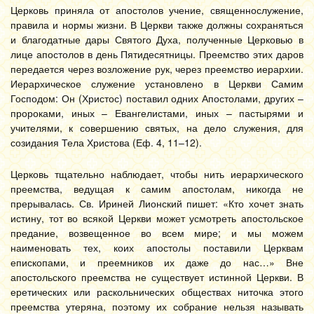
Церковь приняла от апостолов учение, священнослужение,
правила и нормы жизни. В Церкви также должны сохраняться
и благодатные дары Святого Духа, полученные Церковью в
лице апостолов в день Пятидесятницы. Преемство этих даров
передается через возложение рук, через преемство иерархии.
Иерархическое служение установлено в Церкви Самим
Господом: Он (Христос) поставил одних Апостолами, других –
пророками, иных – Евангелистами, иных – пастырями и
учителями, к совершению святых, на дело служения, для
созидания Тела Христова (Еф. 4, 11–12).
Церковь тщательно наблюдает, чтобы нить иерархического
преемства, ведущая к самим апостолам, никогда не
прерывалась. Св. Ириней Лионский пишет: «Кто хочет знать
истину, тот во всякой Церкви может усмотреть апостольское
предание, возвещенное во всем мире; и мы можем
наименовать тех, коих апостолы поставили Церквам
епископами, и преемников их даже до нас…» Вне
апостольского преемства не существует истинной Церкви. В
еретических или раскольнических обществах ниточка этого
преемства утеряна, поэтому их собрание нельзя называть