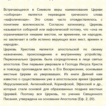
Встречающееся в Символе веры наименование Церкви
«соборная» является переводом греческого слова
«кафолическая». Это слово часто отождествлялось с
понятием вселенскости. Согласно катихизису, Церковь
называется соборной или кафолической потому, что «она не
ограничивается никаким местом, ни временем, ни народом,
но заключает в себе истинно верующих всех мест, времен и
народов».
Церковь Христова является апостольской по своему
назначению, происхождению и внутреннему устройству.
Первоначально Церковь была сосредоточена в лице святых
апостолов. Они первыми уверовали в Господа Иисуса Христа
и повсюду проповедали весть о Его Воскресении, основывая
местные Церкви из уверовавших. Из книги Деяний нам
известно о существовании уже в апостольское время Церквей
Иерусалимской, Антиохийской, Коринфской, Эфесской и др.,
которые стали основой для образованных позднее местных
Церквей. Поэтому вся Церковь, по учению Священного
Писания, утверждена на основании Апостолов (Еф. 2, 20).