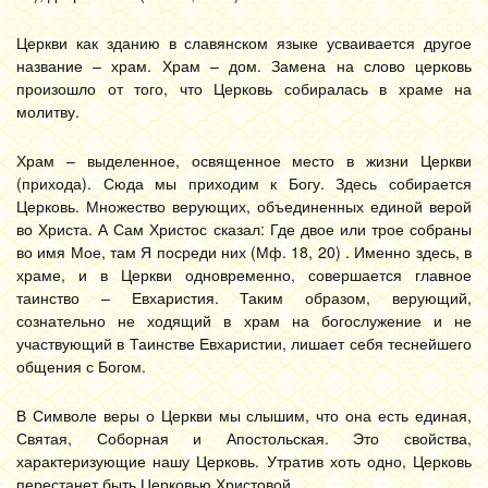
Церкви как зданию в славянском языке усваивается другое
название – храм. Храм – дом. Замена на слово церковь
произошло от того, что Церковь собиралась в храме на
молитву.
Храм – выделенное, освященное место в жизни Церкви
(прихода). Сюда мы приходим к Богу. Здесь собирается
Церковь. Множество верующих, объединенных единой верой
во Христа. А Сам Христос сказал: Где двое или трое собраны
во имя Мое, там Я посреди них (Мф. 18, 20) . Именно здесь, в
храме, и в Церкви одновременно, совершается главное
таинство – Евхаристия. Таким образом, верующий,
сознательно не ходящий в храм на богослужение и не
участвующий в Таинстве Евхаристии, лишает себя теснейшего
общения с Богом.
В Символе веры о Церкви мы слышим, что она есть единая,
Святая, Соборная и Апостольская. Это свойства,
характеризующие нашу Церковь. Утратив хоть одно, Церковь
перестанет быть Церковью Христовой.