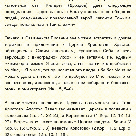
катехизиса свт. Филарет (Дроздов) дает следующее
определение: «Церковь есть от Бога установленное общество
людей, соединенных православной верой, законом Божиим,
священноначалием и Таинствами».
Однако в Священном Писании мы можем встретить и другие
термины в приложении к Церкви Христовой. Христос,
обращаясь к Своим апостолам, сравнивал Себя и всех
верующих с виноградной лозой и ее ветвями, т.е. единым
живым организмом: Я есмь лоза, а вы – ветви; кто пребывает
во Мне, и Я в нем, тот приносит много плода; ибо без Меня не
можете делать ничего. Кто не пребудет во Мне, извергнется
вон, как ветвь, и засохнет; а такие ветви собирают и бросают в
огонь, и они сгорают (Ин. 15, 5–6).
В апостольских посланиях Церковь понимается как Тело
Христово. Апостол Павел так называет Церковь в послании к
Ефессянам (Еф. 1, 22–23) и Коринфянам (1 Кор. 12, 12–13,
27). Встречаются также понимание Церкви как дома Божия (2
Кор. 6, 16; Откр. 21, 3), невесты Христовой (2 Кор. 11, 2; Еф. 5,
32), двора овчия (Ин. 10, 1–16).