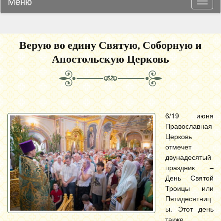
Меню
Навиг
Верую во едину Святую, Соборную и
Апостольскую Церковь
6/19 июня
Православная
Церковь
отмечет
двунадесятый
праздник –
День Святой
Троицы или
Пятидесятниц
ы. Этот день
также