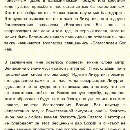
привычным. Даже в паломнической поездке или крестном
ходе чувство просьбы в нас остается как бы естественным.
Это и не возбраняется. Но как важно научиться благодарить.
Это чувство выражается не только на Литургии, но и в других
богослужениях возгласом «Благословен Бог наш» и
сопровождает нас даже и там, где, на первый взгляд, этого не
может быть. Вспомним начало панихиды или отпевания – они
также начинаются возгласом священника «Благословен Бог
наш».
В заключение мне хотелось привести емкие слова митр.
Вениамина о значимости самой Литургии: «Я же, слабый, паче
грешнейший, снова и снова зову: “Идите к Литургии, поймите,
что сделанное вами в тот час, когда совершается Литургия,
сделанное не по нужде, не по приказанию, а потому, что вам
не захотелось пойти на Божественную службу, сделанное
таким образом не будет вам во благо, оно уже сгнило в самом
начале, лишено благословения Божия. Вот почему я
непрестанно зову к Божественной литургии, она – благость
мира, она – любовь вечная, близость Духа Святого. Некоторые
не благодарят за этот бесценный дар Божий и считают не
очень важным пропустить, без особой нужды, службу Божию. А