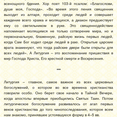
всенощного бдения. Хор поет 103-й псалом: «Благослови,
душе моя, Господа». «Во время этого пения священник
выходит из алтаря, проходит среди людей и совершает
каждение всего храма и молящихся, а диакон предшествует
ему со светильником в руке. Это священнодействие
напоминает молящимся не только сотворение мира, но и
первоначальную, блаженную, райскую жизнь первых людей,
когда Сам Бог ходил среди людей в раю. Открытые царские
врата знаменуют, что тогда райские двери были открыты для
всех людей». А Литургия – это воспоминание пришествия в
мир Господа Христа, Его крестной смерти и Воскресения.
***
Литургия – главное, самое важное из всех церковных
богослужений, о котором во все времена христианства
говорили особо. Оно берет свое начало в Тайной Вечере,
когда апостолы впервые приобщились Святых Таин. Потом
литургическое богослужение развивалось от агап первых
веков христианства до того чинопоследования, которое всем
нам знакомо, принявшее устоявшуюся форму в 4–5 вв.