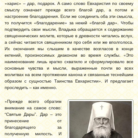
«харис» – дар, подарок. А само слово Евхаристия по своему
смыслу означает прежде всего благой дар, а потом и
настроение благодарения. Если же соединить оба эти смысла,
то получится «благодарение» за некий «благой дар». Чтобы
подтвердить свои мысли, Владыка обращается к содержанию
священнических молитв, которые в древности читались вслух,
а сейчас читаются священником про себя или же вполголоса.
Их окончания мы слышим в качестве возгласов в конце
ектений, произносимых диаконом во время службы. «Это
наименование лишь кратко схватило и сформулировало все
основные чувства и мысли, выраженные почти во всех
молитвах на всем протяжении канона и связанные теснейшим
образом с сущностью Таинства Евхаристии». И предлагает
проследить – как именно.
«Прежде всего обратим
внимание на самое слово:
“Святые Дары”. Дар – это
принесение от
благодарящего за
полученную милость. И