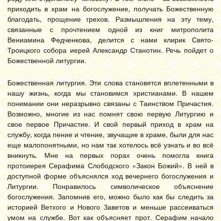
приходить в храм на богослужение, получать Божественную
благодать, прощение грехов. Размышления на эту тему,
связанные с прочтением одной из книг митрополита
Вениамина Федченкова, делится с нами клирик Свято-
Троицкого собора иерей Александр Станотин. Речь пойдет о
Божественной литургии.
Божественная литургия. Эти слова становятся вплетенными в
нашу жизнь, когда мы становимся христианами. В нашем
понимании они неразрывно связаны с Таинством Причастия.
Возможно, многие из нас помнят свою первую Литургию и
свое первое Причастие. И свой первый приход в храм на
службу, когда пение и чтение, звучащие в храме, были для нас
еще малопонятными, но нам так хотелось всё узнать и во всё
вникнуть. Мне на первых порах очень помогла книга
протоиерея Серафима Слободского «Закон Божий». В ней в
доступной форме объяснялся ход вечернего богослужения и
Литургии. Понравилось символическое объяснение
богослужения. Запомнив его, можно было как бы следить за
историей Ветхого и Нового Заветов и меньше рассеиваться
умом на службе. Вот как объясняет прот. Серафим начало