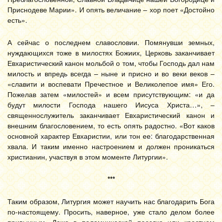
Приснодеве Марии». И опять величание – хор поет «Достойно
есть».
А сейчас о последнем славословии. Помянувши земных,
нуждающихся тоже в милостях Божиих, Церковь заканчивает
Евхаристический канон мольбой о том, чтобы Господь дал нам
милость и впредь всегда – ныне и присно и во веки веков –
«славити и воспевати Пречестное и Великолепое имя» Его.
Пожелав затем «милостей» и всем присутствующим: «и да
будут милости Господа нашего Иисуса Христа…», –
священнослужитель заканчивает Евхаристический канон и
внешним благословением, то есть опять радостно. «Вот каков
основной характер Евхаристии, или тон ее: благодарственная
хвала. И таким именно настроением и должен проникаться
христианин, участвуя в этом моменте Литургии».
***
Таким образом, Литургия может научить нас благодарить Бога
по-настоящему. Просить, наверное, уже стало делом более