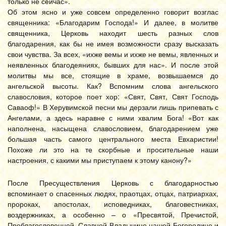
только не сейчас».
Об этом ясно и уже совсем определенно говорит возглас
священника: «Благодарим Господа!» И далее, в молитве
священника, Церковь находит шесть разных слов
благодарения, как бы не имея возможности сразу высказать
свои чувства. За всех, «ихже вемы и ихже не вемы, явленных и
неявленных благодеяниях, бывших для нас». И после этой
молитвы мы все, стоящие в храме, возвышаемся до
ангельской высоты. Как? Вспомним слова ангельского
славословия, которое поет хор: «Свят, Свят, Свят Господь
Саваоф!» В Херувимской песни мы дерзали лишь припевать с
Ангелами, а здесь наравне с ними хвалим Бога! «Вот как
наполнена, насыщена славословием, благодарением уже
большая часть самого центрального места Евхаристии!
Похоже ли это на те скорбные и просительные наши
настроения, с какими мы приступаем к этому канону?»
После Пресуществления Церковь с благодарностью
вспоминает о спасенных людях, праотцах, отцах, патриархах,
пророках, апостолах, исповедниках, благовестниках,
воздержниках, а особенно – о «Пресвятой, Пречистой,
Преблагословенной, Славной Владычице нашей Богородице и