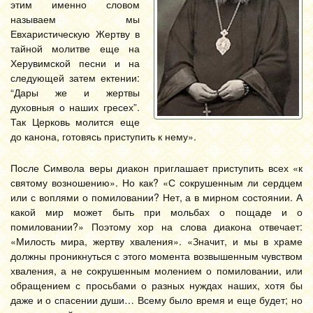
этим именно словом
называем мы
Евхаристическую Жертву в
тайной молитве еще на
Херувимской песни и на
следующей затем ектении:
“Дары же и жертвы
духовныя о наших гресех”.
Так Церковь молится еще
до канона, готовясь приступить к нему».
После Символа веры диакон приглашает приступить всех «к
святому возношению». Но как? «С сокрушенным ли сердцем
или с воплями о помиловании? Нет, а в мирном состоянии. А
какой мир может быть при мольбах о пощаде и о
помиловании?» Поэтому хор на слова диакона отвечает:
«Милость мира, жертву хваления». «Значит, и мы в храме
должны проникнуться с этого момента возвышенным чувством
хваления, а не сокрушенным молением о помиловании, или
обращением с просьбами о разных нуждах наших, хотя бы
даже и о спасении души… Всему было время и еще будет; но