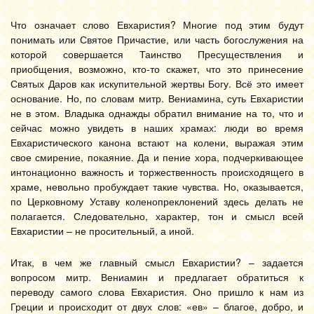
Что означает слово Евхаристия? Многие под этим будут
понимать или Святое Причастие, или часть богослужения на
которой совершается Таинство Пресуществления и
приобщения, возможно, кто-то скажет, что это принесение
Святых Даров как искупительной жертвы Богу. Всё это имеет
основание. Но, по словам митр. Вениамина, суть Евхаристии
не в этом. Владыка однажды обратил внимание на то, что и
сейчас можно увидеть в наших храмах: люди во время
Евхаристического канона встают на колени, выражая этим
свое смирение, покаяние. Да и пение хора, подчеркивающее
интонационно важность и торжественность происходящего в
храме, невольно пробуждает такие чувства. Но, оказывается,
по Церковному Уставу коленопреклонений здесь делать не
полагается. Следовательно, характер, тон и смысл всей
Евхаристии – не просительный, а иной.
Итак, в чем же главный смысл Евхаристии? – задается
вопросом митр. Вениамин и предлагает обратиться к
переводу самого слова Евхаристия. Оно пришло к нам из
Греции и происходит от двух слов: «ев» – благое, добро, и