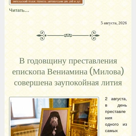
Читать…
5 августа, 2026
В годовщину преставления
епископа Вениамина (Милова)
совершена заупокойная лития
2 августа,
в день
преставле
ния
одного из
самых