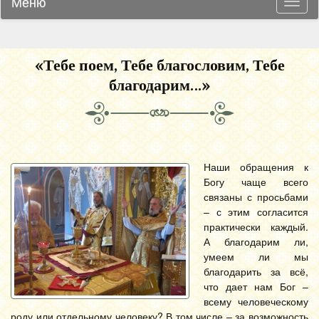
Меню
Навиг
«Тебе поем, Тебе благословим, Тебе
благодарим…»
Наши обращения к
Богу чаще всего
связаны с просьбами
– с этим согласится
практически каждый.
А благодарим ли,
умеем ли мы
благодарить за всё,
что дает нам Бог –
всему человеческому
роду или отдельному человеку? В том числе – за возможность