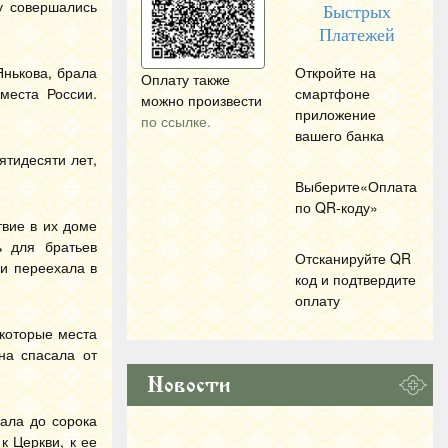
у совершались
Быстрых
Платежей
Янькова, брала
Откройте на
Оплату также
места России.
смартфоне
можно произвести
приложение
по ссылке.
вашего банка
ятидесяти лет,
Выберите«Оплата
по
QR
-коду»
твие в их доме
ь для братьев
Отсканируйте
QR
 и переехала в
код и подтвердите
оплату
екоторые места
на спасала от
Новости
ала до сорока
к Церкви, к ее