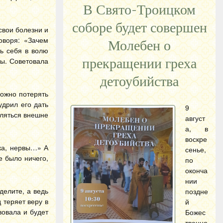
В Свято-Троицком
соборе будет совершен
свои болезни и
оворя: «Зачем
Молебен о
ь себя в волю
лы. Советовала
прекращении греха
детоубийства
можно потерять
удрил его дать
9
еляться внешне
август
а, в
воскре
ка, нервы…» А
сенье,
е было ничего,
по
оконча
нии
делите, а ведь
поздне
 теряет веру в
й
вовала и будет
Божес
твенно