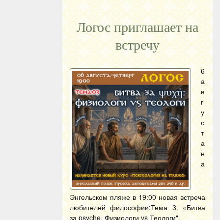
Логос приглашает на
встречу
6
а
в
г
у
с
т
а
н
а
Энгельском пляже в 19:00 новая встреча
любителей философии:Тема 3. «Битва
за psyche. Физиологи vs Теологи".