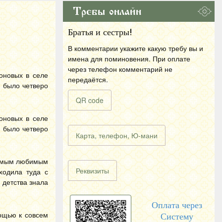
Требы онлайн
Братья и сестры!
В комментарии укажите какую требу вы и
имена для поминовения. При оплате
через телефон комментарий не
оновых в селе
передаётся.
е было четверо
QR code
оновых в селе
е было четверо
Карта, телефон, Ю-мани
 Самым любимым
Реквизиты
ходила туда с
 детства знала
Оплата через
ощью к совсем
Систему