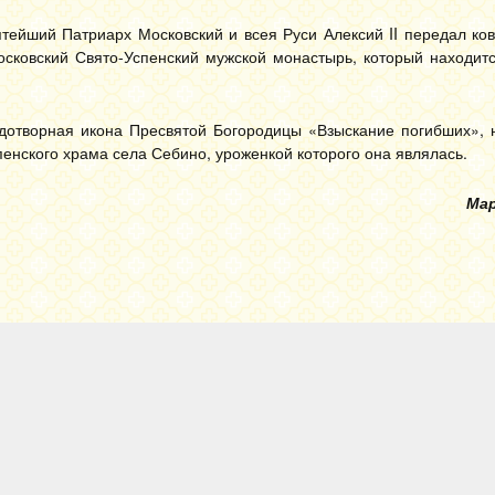
ятейший Патриарх Московский и всея Руси Алексий II передал ков
ковский Свято-Успенский мужской монастырь, который находитс
дотворная икона Пресвятой Богородицы «Взыскание погибших», 
енского храма села Себино, уроженкой которого она являлась.
Ма