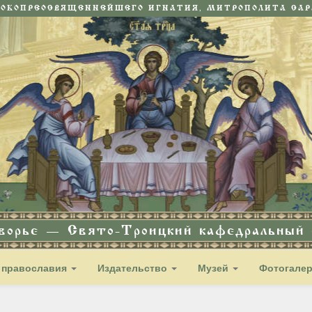
СОКОПРЕОСВЯЩЕННЕЙШЕГО ИГНАТИЯ, МИТРОПОЛИТА САРА
дворье — Свято-Троицкий кафедральный с
 православия
Издательство
Музей
Фотогале