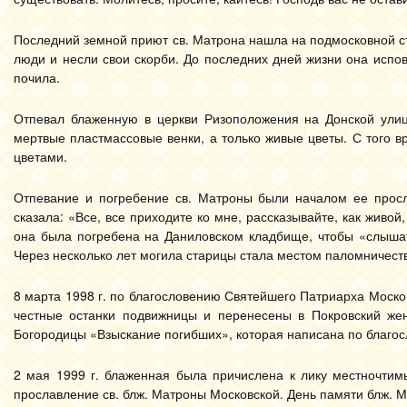
Последний земной приют св. Матрона нашла на подмосковной с
люди и несли свои скорби. До последних дней жизни она испо
почила.
Отпевал блаженную в церкви Ризоположения на Донской улиц
мертвые пластмассовые венки, а только живые цветы. С того
цветами.
Отпевание и погребение св. Матроны были началом ее просл
сказала: «Все, все приходите ко мне, рассказывайте, как живой
она была погребена на Даниловском кладбище, чтобы «слышат
Через несколько лет могила старицы стала местом паломничест
8 марта 1998 г. по благословению Святейшего Патриарха Моско
честные останки подвижницы и перенесены в Покровский же
Богородицы «Взыскание погибших», которая написана по благос
2 мая 1999 г. блаженная была причислена к лику местночтим
прославление св. блж. Матроны Московской. День памяти блж. Ма