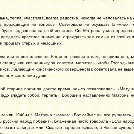
а, тепла, участлива, всегда радостна, никогда не жаловалась на 
а приходящим на вопросы. Советовала не осуждать ближних, г
 будет подвешена за свой хвостик». Св. Матрона учила предават
е предметы крестное знамение, ограждаясь тем самым от злой си
 и прощать старых и немощных.
ев» или «прозорливцев». Бегая по разным отцам, говорила она, 
 старцу или священнику за советом, молитесь, чтобы Господь ум
ников. Желающим христианского совершенства советовала не выд
треннем состоянии души.
рой старица прожила долгое время, как-то пожаловалась: «Матуш
 Надо владеть собой, терпеть». Вообще в наставлениях Матроны н
 или 1940-м г. Матрона сказала: «Вот сейчас вы все ругаетесь, 
аш русский народ победит». Блаженная часто говорила «Если народ
и исчезает с лица земли. Сколько народов исчезло, а Россия сущест
ит».