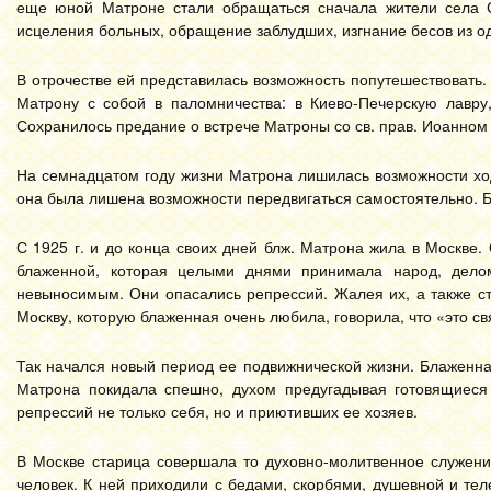
еще юной Матроне стали обращаться сначала жители села С
исцеления больных, обращение заблудших, изгнание бесов из 
В отрочестве ей представилась возможность попутешествовать.
Матрону с собой в паломничества: в Киево-Печерскую лавру,
Сохранилось предание о встрече Матроны со св. прав. Иоанном
На семнадцатом году жизни Матрона лишилась возможности ходи
она была лишена возможности передвигаться самостоятельно. Бл
С 1925 г. и до конца своих дней блж. Матрона жила в Москве.
блаженной, которая целыми днями принимала народ, делом
невыносимым. Они опасались репрессий. Жалея их, а также ст
Москву, которую блаженная очень любила, говорила, что «это св
Так начался новый период ее подвижнической жизни. Блаженна
Матрона покидала спешно, духом предугадывая готовящиеся 
репрессий не только себя, но и приютивших ее хозяев.
В Москве старица совершала то духовно-молитвенное служени
человек. К ней приходили с бедами, скорбями, душевной и те