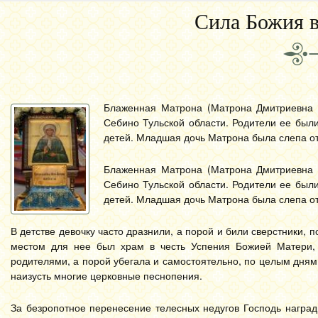
Сила Божия 
Блаженная Матрона (Матрона Дмитриевна Н
Себино Тульской области. Родители ее были
детей. Младшая дочь Матрона была слепа от
Блаженная Матрона (Матрона Дмитриевна Н
Себино Тульской области. Родители ее были
детей. Младшая дочь Матрона была слепа от
В детстве девочку часто дразнили, а порой и били сверстники,
местом для нее был храм в честь Успения Божией Матери, 
родителями, а порой убегала и самостоятельно, по целым дням
наизусть многие церковные песнопения.
За безропотное перенесение телесных недугов Господь награ