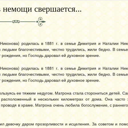
в немощи свершается…
иконова) родилась в 1881 г. в семье Димитрия и Наталии Ник
 людьми благочестивыми, честно трудились, жили бедно. В семь
 рождения, но Господь даровал ей духовное зрение.
иконова) родилась в 1881 г. в семье Димитрия и Наталии Ник
 людьми благочестивыми, честно трудились, жили бедно. В семь
 рождения, но Господь даровал ей духовное зрение.
 пользуясь ее тяжким недугом. Матрона стала сторониться детей.
расположенный в нескольких километрах от дома. Она часто 
 проводя в храме. Матрона очень любила богослужение, с раннего
дил девочку даром прозорливости и исцеления. За советом и пом