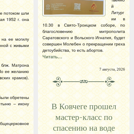
й
Литург
же потоком шли
ии в
ая 1952 г. она
10.30 в Свято-Троицком соборе, по
благословению митрополита
Саратовского и Вольского Игнатия, будет
 на ее могилу
совершен Молебен о прекращении греха
нной с живыми
детоубийства, то есть абортов.
Читать…
 блж. Матрона
7 августа, 2026
 По ее желанию
ских храмов).
 были обретены
ятыню – икону
В Ковчеге прошел
мастер-класс по
общецерковное
спасению на воде