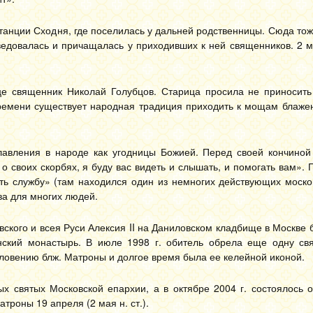
танции Сходня, где поселилась у дальней родственницы. Сюда то
ведовалась и причащалась у приходивших к ней священников. 2 м
е священник Николай Голубцов. Старица просила не приносить
 времени существует народная традиция приходить к мощам блаже
авления в народе как угодницы Божией. Перед своей кончиной
, о своих скорбях, я буду вас видеть и слышать, и помогать вам».
ь службу» (там находился один из немногих действующих москов
ва для многих людей.
вского и всея Руси Алексия II на Даниловском кладбище в Москве
нский монастырь. В июле 1998 г. обитель обрела еще одну св
ловению блж. Матроны и долгое время была ее келейной иконой.
ых святых Московской епархии, а в октябре 2004 г. состоялось 
троны 19 апреля (2 мая н. ст.).