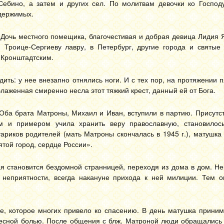
ебино, а затем и других сел. По молитвам девочки ко Господ
одержимых.
 Дочь местного помещика, благочестивая и добрая девица Лидия 
 Троице-Сергиеву лавру, в Петербург, другие города и святые 
 Кронштадтским.
ть: у нее внезапно отнялись ноги. И с тех пор, на протяжении п
аженная смиренно несла этот тяжкий крест, данный ей от Бога.
 Оба брата Матроны, Михаил и Иван, вступили в партию. Присутс
 и примером учила хранить веру православную, становилос
ариков родителей (мать Матроны скончалась в 1945 г.), матушка
ятой город, сердце России».
я становится бездомной странницей, переходя из дома в дом. Н
неприятности, всегда накануне прихода к ней милиции. Тем о
е, которое многих привело ко спасению. В день матушка приним
лесной болью. После общения с блж. Матроной люди обращались 