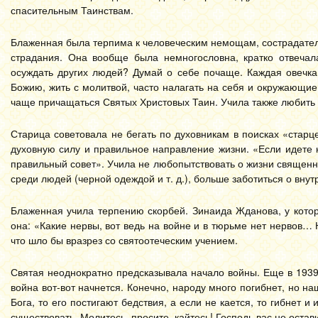
спасительным Таинствам.
Блаженная была терпима к человеческим немощам, сострадательн
страдания. Она вообще была немногословна, кратко отвечал
осуждать других людей? Думай о себе почаще. Каждая овечка
Божию, жить с молитвой, часто налагать на себя и окружающи
чаще причащаться Святых Христовых Таин. Учила также любить
Старица советовала не бегать по духовникам в поисках «старц
духовную силу и правильное направление жизни. «Если идете к
правильный совет». Учила не любопытствовать о жизни священ
среди людей (черной одеждой и т. д.), больше заботиться о вну
Блаженная учила терпению скорбей. Зинаида Жданова, у кото
она: «Какие нервы, вот ведь на войне и в тюрьме нет нервов…
что шло бы вразрез со святоотеческим учением.
Святая неоднократно предсказывала начало войны. Еще в 1939-м
война вот-вот начнется. Конечно, народу много погибнет, но н
Бога, то его постигают бедствия, а если не кается, то гибнет 
существовать. Молитесь, просите, кайтесь! Господь вас не остав