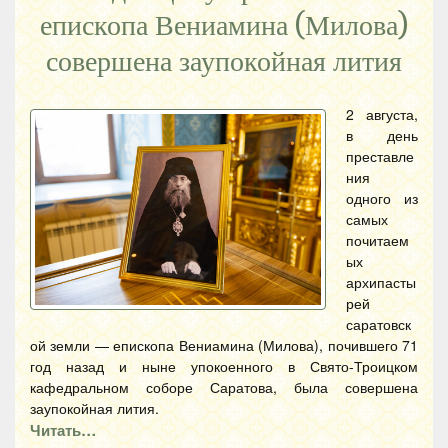
епископа Вениамина (Милова)
совершена заупокойная лития
2 августа,
в день
преставле
ния
одного из
самых
почитаем
ых
архипасты
рей
саратовск
ой земли — епископа Вениамина (Милова), почившего 71
год назад и ныне упокоенного в Свято-Троицком
кафедральном соборе Саратова, была совершена
заупокойная лития.
Читать…