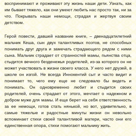
воспринимают и проживают эту жизнь наши дети. Узнать, как
им бывает тяжело, как они умеют любить нас просто так, ни за
что. Покрывать наши немощи, страдая и жертвуя своим
детством.
Герой повести, давшей название книге, – двенадцатилетний
мальчик Кеша, сын двух талантливых поэтов, не способных
понимать друг друга и замечать страдающего рядом с ними
сына. Мальчик страдает от странностей мамы, пьянства отца,
стыдится вечного безденежья родителей, из-за которого он не
может участвовать в жизни своего класса. У него нет друзей, в
школе он изгой. Не всегда Иннокентий сыт и часто видит и
понимает то, чего ему еще не следовало бы видеть и
понимать. Он одновременно любит и стыдится своих
родителей, очень страдает от этого, мечтает о надежном и
добром муже для мамы. И еще берет на себя ответственность
за ее немощи, готов стать нянькой, но вот, удивительно, в
самые тяжелые и радостные минуты жизни он невольно
вспоминает стихи своей талантливой матери, часто они его
единственная опора, стихи помогают мальчику жить.