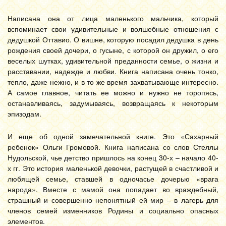
Написана она от лица маленького мальчика, который
вспоминает свои удивительные и волшебные отношения с
дедушкой Оттавио. О вишне, которую посадил дедушка в день
рождения своей дочери, о гусыне, с которой он дружил, о его
веселых шутках, удивительной преданности семье, о жизни и
расставании, надежде и любви. Книга написана очень тонко,
тепло, даже нежно, и в то же время захватывающе интересно.
А самое главное, читать ее можно и нужно не торопясь,
останавливаясь, задумываясь, возвращаясь к некоторым
эпизодам.
И еще об одной замечательной книге. Это «Сахарный
ребенок» Ольги Громовой. Книга написана со слов Стеллы
Нудольской, чье детство пришлось на конец 30-х – начало 40-
х гг. Это история маленькой девочки, растущей в счастливой и
любящей семье, ставшей в одночасье дочерью «врага
народа». Вместе с мамой она попадает во враждебный,
страшный и совершенно непонятный ей мир – в лагерь для
членов семей изменников Родины и социально опасных
элементов.