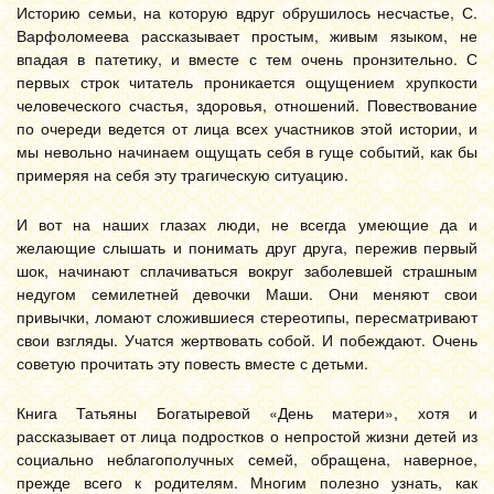
Историю семьи, на которую вдруг обрушилось несчастье, С.
Варфоломеева рассказывает простым, живым языком, не
впадая в патетику, и вместе с тем очень пронзительно. С
первых строк читатель проникается ощущением хрупкости
человеческого счастья, здоровья, отношений. Повествование
по очереди ведется от лица всех участников этой истории, и
мы невольно начинаем ощущать себя в гуще событий, как бы
примеряя на себя эту трагическую ситуацию.
И вот на наших глазах люди, не всегда умеющие да и
желающие слышать и понимать друг друга, пережив первый
шок, начинают сплачиваться вокруг заболевшей страшным
недугом семилетней девочки Маши. Они меняют свои
привычки, ломают сложившиеся стереотипы, пересматривают
свои взгляды. Учатся жертвовать собой. И побеждают. Очень
советую прочитать эту повесть вместе с детьми.
Книга Татьяны Богатыревой «День матери», хотя и
рассказывает от лица подростков о непростой жизни детей из
социально неблагополучных семей, обращена, наверное,
прежде всего к родителям. Многим полезно узнать, как