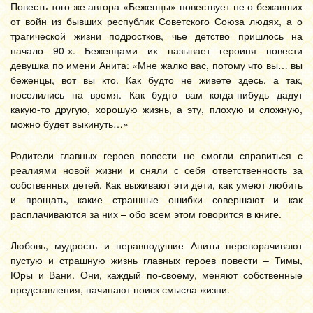
Повесть того же автора «Беженцы» повествует не о бежавших
от войн из бывших республик Советского Союза людях, а о
трагической жизни подростков, чье детство пришлось на
начало 90-х. Беженцами их называет героиня повести
девушка по имени Анита: «Мне жалко вас, потому что вы… вы
беженцы, вот вы кто. Как будто не живете здесь, а так,
поселились на время. Как будто вам когда-нибудь дадут
какую-то другую, хорошую жизнь, а эту, плохую и сложную,
можно будет выкинуть…»
Родители главных героев повести не смогли справиться с
реалиями новой жизни и сняли с себя ответственность за
собственных детей. Как выживают эти дети, как умеют любить
и прощать, какие страшные ошибки совершают и как
расплачиваются за них – обо всем этом говорится в книге.
Любовь, мудрость и неравнодушие Аниты переворачивают
пустую и страшную жизнь главных героев повести – Тимы,
Юры и Вани. Они, каждый по-своему, меняют собственные
представления, начинают поиск смысла жизни.