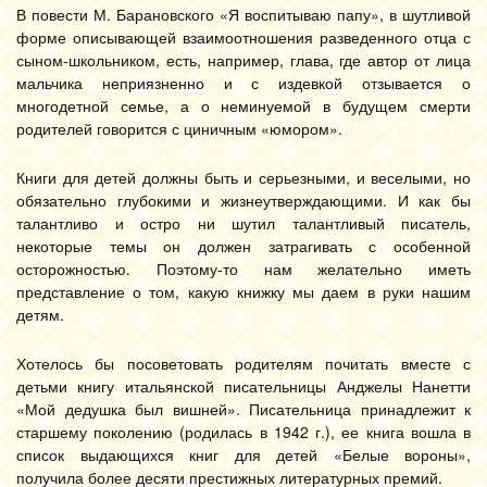
В повести М. Барановского «Я воспитываю папу», в шутливой
форме описывающей взаимоотношения разведенного отца с
сыном-школьником, есть, например, глава, где автор от лица
мальчика неприязненно и с издевкой отзывается о
многодетной семье, а о неминуемой в будущем смерти
родителей говорится с циничным «юмором».
Книги для детей должны быть и серьезными, и веселыми, но
обязательно глубокими и жизнеутверждающими. И как бы
талантливо и остро ни шутил талантливый писатель,
некоторые темы он должен затрагивать с особенной
осторожностью. Поэтому-то нам желательно иметь
представление о том, какую книжку мы даем в руки нашим
детям.
Хотелось бы посоветовать родителям почитать вместе с
детьми книгу итальянской писательницы Анджелы Нанетти
«Мой дедушка был вишней». Писательница принадлежит к
старшему поколению (родилась в 1942 г.), ее книга вошла в
список выдающихся книг для детей «Белые вороны»,
получила более десяти престижных литературных премий.