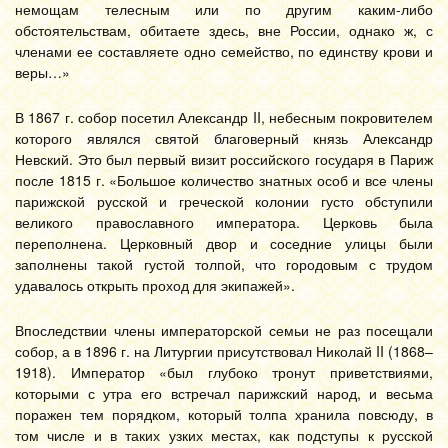
немощам телесным или по другим каким-либо
обстоятельствам, обитаете здесь, вне России, однако ж, с
членами ее составляете одно семейство, по единству крови и
веры…»
В 1867 г. собор посетил Александр II, небесным покровителем
которого являлся святой благоверный князь Александр
Невский. Это был первый визит российского государя в Париж
после 1815 г. «Большое количество знатных особ и все члены
парижской русской и греческой колонии густо обступили
великого православного императора. Церковь была
переполнена. Церковный двор и соседние улицы были
заполнены такой густой толпой, что городовым с трудом
удавалось открыть проход для экипажей».
Впоследствии члены императорской семьи не раз посещали
собор, а в 1896 г. на Литургии присутствовал Николай II (1868–
1918). Император «был глубоко тронут приветствиями,
которыми с утра его встречал парижский народ, и весьма
поражен тем порядком, который толпа хранила повсюду, в
том числе и в таких узких местах, как подступы к русской