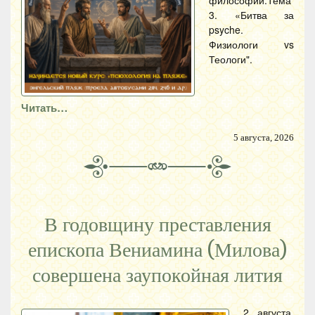
философии:Тема
3. «Битва за
psyche.
Физиологи vs
Теологи".
Читать…
5 августа, 2026
В годовщину преставления
епископа Вениамина (Милова)
совершена заупокойная лития
2 августа,