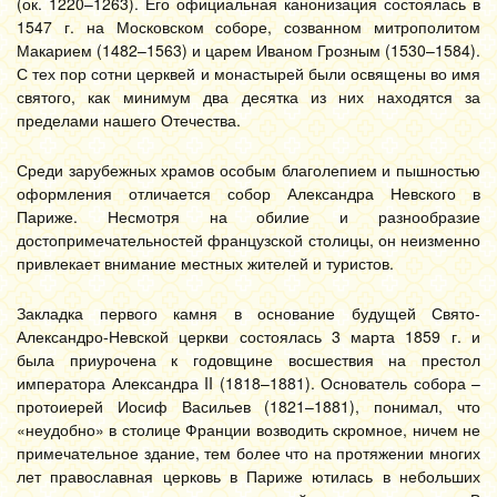
(ок. 1220–1263). Его официальная канонизация состоялась в
1547 г. на Московском соборе, созванном митрополитом
Макарием (1482–1563) и царем Иваном Грозным (1530–1584).
С тех пор сотни церквей и монастырей были освящены во имя
святого, как минимум два десятка из них находятся за
пределами нашего Отечества.
Среди зарубежных храмов особым благолепием и пышностью
оформления отличается собор Александра Невского в
Париже. Несмотря на обилие и разнообразие
достопримечательностей французской столицы, он неизменно
привлекает внимание местных жителей и туристов.
Закладка первого камня в основание будущей Свято-
Александро-Невской церкви состоялась 3 марта 1859 г. и
была приурочена к годовщине восшествия на престол
императора Александра II (1818–1881). Основатель собора –
протоиерей Иосиф Васильев (1821–1881), понимал, что
«неудобно» в столице Франции возводить скромное, ничем не
примечательное здание, тем более что на протяжении многих
лет православная церковь в Париже ютилась в небольших