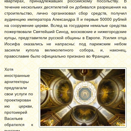
квартирах, принадлежавших российскому посольству. В
течение нескольких десятилетий он добивался разрешения на
строительство, лично организовал сбор средств, получил
аудиенцию императора Александра II и первые 50000 рублей
на сооружение церкви. Вслед за государем немалые средства
пожертвовали Святейший Синод, московские и нижегородские
купцы, представители русской общины в Европе. Усилия отца
Иосифа оказались не напрасны: под парижским небом
засияли купола великолепного собора, и, наконец,
православие было официально признано во Франции.
Хотя
иностранные
архитекторы
предлагали
свои услуги по
проектирован
ию церкви,
протоиерей
Васильев
обратился к
русским