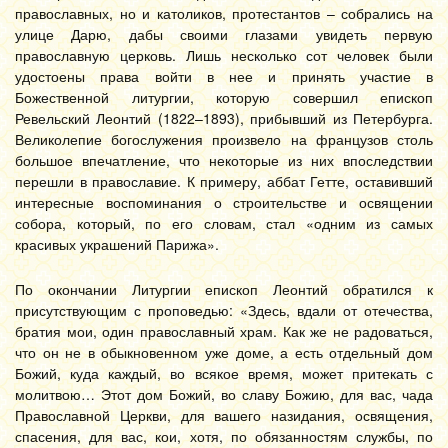
православных, но и католиков, протестантов – собрались на
улице Дарю, дабы своими глазами увидеть первую
православную церковь. Лишь несколько сот человек были
удостоены права войти в нее и принять участие в
Божественной литургии, которую совершил епископ
Ревельский Леонтий (1822–1893), прибывший из Петербурга.
Великолепие богослужения произвело на французов столь
большое впечатление, что некоторые из них впоследствии
перешли в православие. К примеру, аббат Гетте, оставивший
интересные воспоминания о строительстве и освящении
собора, который, по его словам, стал «одним из самых
красивых украшений Парижа».
По окончании Литургии епископ Леонтий обратился к
присутствующим с проповедью: «Здесь, вдали от отечества,
братия мои, один православный храм. Как же не радоваться,
что он не в обыкновенном уже доме, а есть отдельный дом
Божий, куда каждый, во всякое время, может притекать с
молитвою… Этот дом Божий, во славу Божию, для вас, чада
Православной Церкви, для вашего назидания, освящения,
спасения, для вас, кои, хотя, по обязанностям службы, по