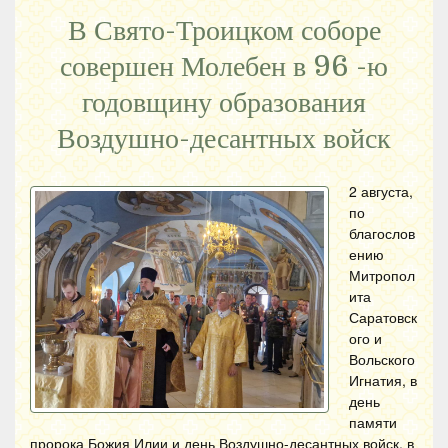
В Свято-Троицком соборе
совершен Молебен в 96 -ю
годовщину образования
Воздушно-десантных войск
2 августа,
по
благослов
ению
Митропол
ита
Саратовск
ого и
Вольского
Игнатия, в
день
памяти
пророка Божия Илии и день Воздушно-десантных войск, в