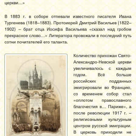
церкви…»
В 1883 г. в соборе отпевали известного писателя Ивана
Тургенева (1818–1883). Протоиерей Дмитрий Васильев (1822–
1902) – брат отца Иосифа Васильева «сказал над гробом
прекрасное слово…» Литератора провожали в последний путь
сотни почитателей его таланта.
Количество прихожан Свято-
Александро-Невской церкви
увеличивалось с каждым
годом. Всё больше
российских подданных
эмигрировали во Францию,
со временем собор стал
«оплотом православного
благочестия в… Париже», а
после революции 1917 г. –
религиозными культурным
центром русской эмиграции.
В церковь приходили не