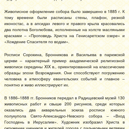
Живописное оформление собора было завершено в 1885 г. К
тому времени были расписаны стены, плафон, резной
иконостас, а в апсидах левого и правого крыла красовались
два полотна Боголюбова, исполненные на холсте масляными
красками – «Проповедь Христа на Генисаретском озере» и
«Хождение Спасителя по водам».
Росписи Сорокина, Бронникова и Васильева в парижской
церкви – характерный пример академической религиозной
живописи середины XIX в., ориентированной на классические
образцы эпохи Возрождения. Они способствуют погружению
человека в атмосферу евангельских событий и главное –
понятно и живо иллюстрируют их.
В 1886–1888 гг. Бронников передал в Радищевский музей 130
живописных работ и свыше 200 рисунков, среди которых
оказались два акварельных эскиза росписи южного
полукупола Свято-Александро-Невского собора – «Вход
Господень в Иерусалим». Художник изобразил Христа в
окружении учеников и жителей города с пальмовыми ветвями