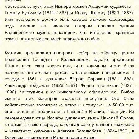
мастерам, выпускникам Императорской Академии художеств –
Роману Кузьмину (1811–1867) и Ивану Штрому (1823–1887).
Имя последнего должно быть хорошо знакомо саратовцам,
ведь именно он являлся автором проекта здания
Радищевского музея, в котором, что интересно, хранятся
эскизы некоторых росписей парижского собора.
Кузьмин предполагал построить собор по образцу церкви
Вознесения Господня в Коломенском, однако архитектор
Штром внес свои коррективы, и в конечном итоге была
возведена пятиглавая церковь с шатровыми навершиями. В
середине 1861 г. художники Евграф Сорокин (1821–1892),
Александр Бейдеман (1826–1869), Федор Бронников (1827–
1902) приступили к ее живописному оформлению. Выбор
именно этих мастеров оказался неслучаен. Это были
действительно талантливые авторы, к тому же – в 50-60-е гг.
они постоянно проживали в Европе: в Италии, Франции. Их
рекомендовал отцу Иосифу дипломат, князь Николай Орлов,
который, в свою очередь, следовал совету давнего знакомого
– известного художника Алексея Боголюбова (1824–1896), в
будущем – основателя Радищевского музея.