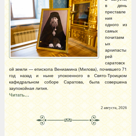
в день
преставле
ния
одного из
самых
почитаем
ых
архипасты
рей
саратовск
ой земли — епископа Вениамина (Милова), почившего 71
год назад и ныне упокоенного в Свято-Троицком
кафедральном соборе Саратова, была совершена
заупокойная лития.
Читать…
2 августа, 2026