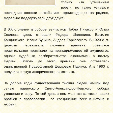
только «за утешением
веры», но также узнавали
последние новости о событиях, происходящих на родине,
морально поддерживали друг друга.
В XX столетии в соборе венчались Пабло Пикассо и Ольга
Хохлова, здесь отпевали Федора Шаляпина, Василия
Кандинского, Ивана Бунина, Андрея Тарковского. В 1920-е гг.
церковь переживала сложные времена: советское
правительство притязало на принадлежащее ей имущество,
однако судебные разбирательства окончились в пользу
Церкви. Вплоть до этого времени она оставалась
единственной Православной Церковью Парижа. А в 1983 г.
получила статус исторического памятника.
За долгие годы существования тысячи людей нашли под
сенью парижского Свято-Александро-Невского собора
утешение и веру. По сей день в нем молятся за «всех наших
братьев в православии… за соединение всех в истине и
любви».