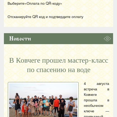
Выберите«Оплата по
QR
-коду»
Отсканируйте
QR
код и подтвердите оплату
Новости
В Ковчеге прошел мастер-класс
по спасению на воде
4 августа
встреча в
Ковчеге
прошла в
необычном
ключе —
привычный