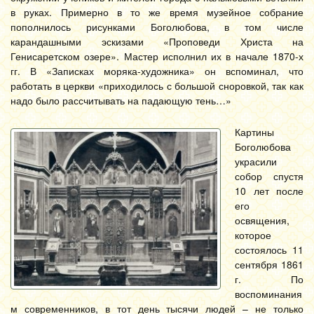
в руках. Примерно в то же время музейное собрание
пополнилось рисунками Боголюбова, в том числе
карандашными эскизами «Проповеди Христа на
Генисаретском озере». Мастер исполнил их в начале 1870-х
гг. В «Записках моряка-художника» он вспоминал, что
работать в церкви «приходилось с большой сноровкой, так как
надо было рассчитывать на падающую тень…»
Картины
Боголюбова
украсили
собор спустя
10 лет после
его
освящения,
которое
состоялось 11
сентября 1861
г. По
воспоминания
м современников, в тот день тысячи людей – не только