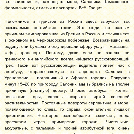
вот снижение и, наконец-то, море, Салоники. Таможенные
формальности, отметки в паспортах. Всё. Греция.
Паломников и туристов из России здесь выручают так
называемые понтийские греки. Это люди, по разным
причинам эмигрировавшие из Греции в Россию и селившиеся
в основном на Черноморском побережье. Возвратившись на
родину, они буквально оккупировали сферу услуг – магазины,
кафе, транспорт. Поэтому, даже если не знаешь ни
греческого, ни английского, всегда найдется русскоговорящий
грек. Такой вот русскоговорящий водитель привел нас к
автобусу, отправлявшемуся из аэропорта Салоник в
Уранополис – пограничный с Афоном городок. Покружив
минут 15–20 по пригороду Салоник, мы выбрались на вполне
приличную (платную) дорогу. В окне автобуса – холмы,
невысокие горы, сплошь покрытые яркой весенней
растительностью. Постоянные повороты серпантина и море,
появляющееся то слева, то справа, окончательно лишают
ориентировки. Некоторое разнообразие возникает, когда
проезжаем через приморские городки. Чистенькие,
аккуратные, с пальмами и прочей атрибутикой юга, очень