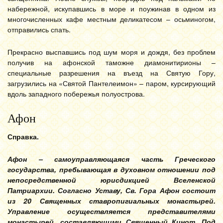
набережной, искупавшись в море и поужинав в одном из
многочисленных кафе местным деликатесом – осьминогом,
отправились спать.
Прекрасно выспавшись под шум моря и дождя, без проблем
получив на афонской таможне диамонитирионы –
специальные разрешения на въезд на Святую Гору,
загрузились на «Святой Пантелеимон» – паром, курсирующий
вдоль западного побережья полуострова.
Афон
Справка.
Афон – самоуправляющаяся часть Греческого
государства, пребывающая в духовном отношении под
непосредственной юрисдикцией Вселенской
Патриархии. Согласно Уставу, Св. Гора Афон состоит
из 20 Священных ставропигиальных монастырей.
Управление осуществляется представителями
монастырей, составляющими Священный Кинот. Под