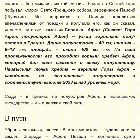
молитвы, богомыслия, святой жизни… В мае на Святой Горе
побывал клирик Свято-Троицкого собора иеродиакон Паисий
(Шурухин). Мы попросили о. Паисия поделиться
впечатлениями от поездки и получили его, как он сказал,
«просто путевые заметки».
Справка.
Афон (Святая Гора
Афон, полуостров Афон) – узкий гористый полу-
остров в Греции. Длина полуострова – 40 км; ширина –
8–18 км; площадь – около 400 кв. км. По всей
протяженности его проходит горный хребет Афон,
который дал свое название и всему полуострову.
Наивысшая точка хребта – вершина Горы Афон –
находится на юго-востоке полуострова и
соответствует высоте 2033 м над уровнем моря.
Сюда – в Грецию, на полуостров Афон, в монашеское
государство – мы и держим свой путь.
В пути
Убраны закрылки, шасси. В иллюминаторе – удаляющаяся
земля. Впереди – Афон. Позади – волнения, суета