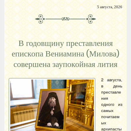
5 августа, 2026
В годовщину преставления
епископа Вениамина (Милова)
совершена заупокойная лития
2 августа,
в день
преставле
ния
одного из
самых
почитаем
ых
архипасты