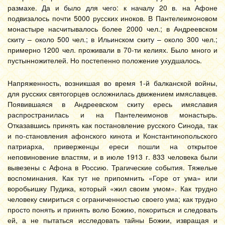
размахе. Да и было для чего: к началу 20 в. на Афоне
подвизалось почти 5000 русских иноков. В Пантелеимоновом
монастыре насчитывалось более 2000 чел.; в Андреевском
скиту – около 500 чел.; в Ильинском скиту – около 300 чел.;
примерно 1200 чел. проживали в 70-ти келиях. Было много и
пустынножителей. Но постепенно положение ухудшалось.
Напряженность, возникшая во время 1-й балканской войны,
для русских святогорцев осложнилась движением имяславцев.
Появившаяся в Андреевском скиту ересь имяславия
распространилась и на Пантелеимонов монастырь.
Отказавшись принять как постановление русского Синода, так
и по-становления афонского кинота и Константинопольского
патриарха, приверженцы ереси пошли на открытое
неповиновение властям, и в июле 1913 г. 833 человека были
вывезены с Афона в Россию. Трагические события. Тяжелые
воспоминания. Как тут не припомнить «Горе от ума» или
воробьишку Пудика, который «жил своим умом». Как трудно
человеку смириться с ограниченностью своего ума; как трудно
просто понять и принять волю Божию, покориться и следовать
ей, а не пытаться исследовать тайны Божии, извращая и