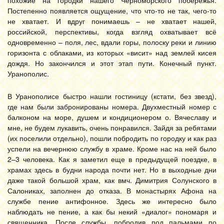
похожие на городки нашего Черноморского побережья.
Постепенно появляется ощущение, что что-то не так, чего-то
не хватает. И вдруг понимаешь – не хватает нашей,
российской, перспективы, когда взгляд охватывает всё
одновременно – поля, лес, вдали горы, полоску реки и линию
горизонта с облаками, из которых «висит» над землей кисея
дождя. Но закончился и этот этап пути. Конечный пункт.
Уранополис.
В Уранополисе быстро нашли гостиницу (кстати, без звезд),
где нам были забронированы номера. Двухместный номер с
балконом на море, душем и кондиционером о. Вячеславу и
мне, не будем лукавить, очень понравился. Зайдя за ребятами
(их поселили отдельно), пошли побродить по городку и как раз
успели на вечернюю службу в храме. Кроме нас на ней было
2–3 человека. Как я заметил еще в предыдущей поездке, в
храмах здесь в будни народа почти нет. Но в выходные дни
даже такой большой храм, как вмч. Димитрия Солунского в
Салониках, заполнен до отказа. В монастырях Афона на
службе пение антифонное. Здесь же интересно было
наблюдать не пение, а как бы некий «диалог» пономаря и
священника. После службы, побродив под пальмами по