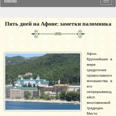
Меню
Навиг
Пять дней на Афоне: заметки паломника
Афон.
Крупнейшее в
мире
средоточие
православного
монашества в
его
непрерывающ
ейся
многовековой
традиции.
Место