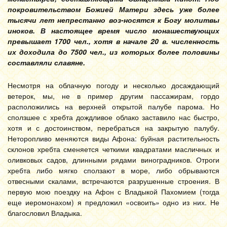
покровительством Божией Матери здесь уже более
тысячи лет непрестанно воз-носятся к Богу молитвы
иноков. В настоящее время число монашествующих
превышает 1700 чел., хотя в начале 20 в. численность
их доходила до 7500 чел., из которых более половины
составляли славяне.
Несмотря на облачную погоду и несколько досаждающий
ветерок, мы, не в пример другим пассажирам, гордо
расположились на верхней открытой палубе парома. Но
сползшее с хребта дождливое облако заставило нас быстро,
хотя и с достоинством, перебраться на закрытую палубу.
Неторопливо меняются виды Афона: буйная растительность
склонов хребта сменяется четкими квадратами масличных и
оливковых садов, длинными рядами виноградников. Отроги
хребта либо мягко сползают в море, либо обрываются
отвесными скалами, встречаются разрушенные строения. В
первую мою поездку на Афон с Владыкой Пахомием (тогда
еще иеромонахом) я предложил «освоить» одно из них. Не
благословил Владыка.