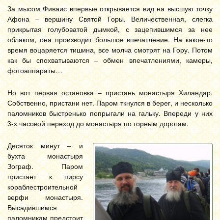
За мысом Фиваис впервые открывается вид на высшую точку
Афона – вершину Святой Горы. Величественная, слегка
прикрытая голубоватой дымкой, с зацепившимся за нее
облаком, она производит большое впечатление. На какое-то
время воцаряется тишина, все молча смотрят на Гору. Потом
как бы спохватываются – обмен впечатлениями, камеры,
фотоаппараты…
Но вот первая остановка – пристань монастыря Хиландар.
Собственно, пристани нет. Паром ткнулся в берег, и несколько
паломников быстренько попрыгали на гальку. Впереди у них
3-х часовой переход до монастыря по горным дорогам.
Десяток минут – и
бухта монастыря
Зограф. Паром
пристает к пирсу
кораблестроительной
верфи монастыря.
Высадившимся
паломникам предстоит