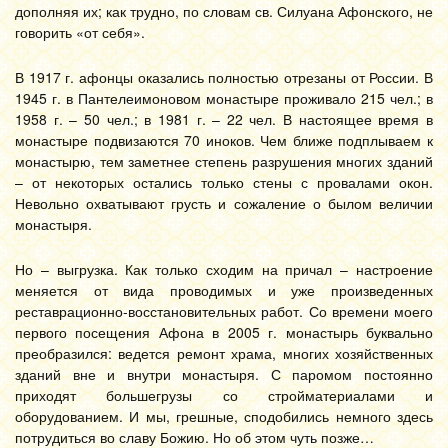
дополняя их; как трудно, по словам св. Силуана Афонского, не
говорить «от себя».
В 1917 г. афонцы оказались полностью отрезаны от России. В
1945 г. в Пантелеимоновом монастыре проживало 215 чел.; в
1958 г. – 50 чел.; в 1981 г. – 22 чел. В настоящее время в
монастыре подвизаются 70 иноков. Чем ближе подплываем к
монастырю, тем заметнее степень разрушения многих зданий
– от некоторых остались только стены с провалами окон.
Невольно охватывают грусть и сожаление о былом величии
монастыря.
Но – выгрузка. Как только сходим на причал – настроение
меняется от вида проводимых и уже произведенных
реставрационно-восстановительных работ. Со времени моего
первого посещения Афона в 2005 г. монастырь буквально
преобразился: ведется ремонт храма, многих хозяйственных
зданий вне и внутри монастыря. С паромом постоянно
приходят большегрузы со стройматериалами и
оборудованием. И мы, грешные, сподобились немного здесь
потрудиться во славу Божию. Но об этом чуть позже…