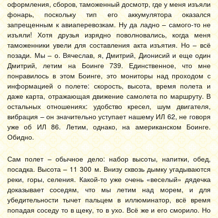
оформления, сборов, таможенный досмотр, где у меня изъяли
фонарь, поскольку тип его аккумулятора оказался
запрещенным к авиаперевозкам. Ну да ладно – самого-то не
изъяли! Хотя друзья изрядно поволновались, когда меня
таможенники увели для составления акта изъятия. Но – всё
позади. Мы – о. Вячеслав, я, Дмитрий, Дионисий и еще один
Дмитрий, летим на Боинге 739. Единственное, что мне
понравилось в этом Боинге, это мониторы над проходом с
информацией о полете: скорость, высота, время полета и
даже карта, отражающая движение самолета по маршруту. В
остальных отношениях: удобство кресел, шум двигателя,
вибрация – он значительно уступает нашему ИЛ 62, не говоря
уже об ИЛ 86. Летим, однако, на американском Боинге.
Обидно.
Сам полет – обычное дело: набор высоты, напитки, обед,
посадка. Высота – 11 300 м. Внизу сквозь дымку угадываются
реки, горы, селения. Какой-то уже очень «веселый» дядечка
доказывает соседям, что мы летим над морем, и для
убедительности тычет пальцем в иллюминатор, всё время
попадая соседу то в щеку, то в ухо. Всё же и его сморило. Но