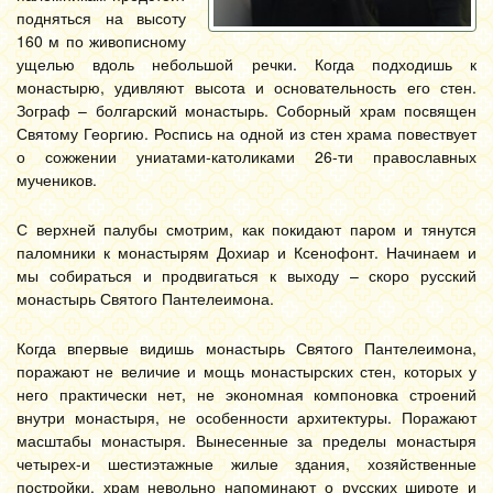
подняться на высоту
160 м по живописному
ущелью вдоль небольшой речки. Когда подходишь к
монастырю, удивляют высота и основательность его стен.
Зограф – болгарский монастырь. Соборный храм посвящен
Святому Георгию. Роспись на одной из стен храма повествует
о сожжении униатами-католиками 26-ти православных
мучеников.
С верхней палубы смотрим, как покидают паром и тянутся
паломники к монастырям Дохиар и Ксенофонт. Начинаем и
мы собираться и продвигаться к выходу – скоро русский
монастырь Святого Пантелеимона.
Когда впервые видишь монастырь Святого Пантелеимона,
поражают не величие и мощь монастырских стен, которых у
него практически нет, не экономная компоновка строений
внутри монастыря, не особенности архитектуры. Поражают
масштабы монастыря. Вынесенные за пределы монастыря
четырех-и шестиэтажные жилые здания, хозяйственные
постройки, храм невольно напоминают о русских широте и