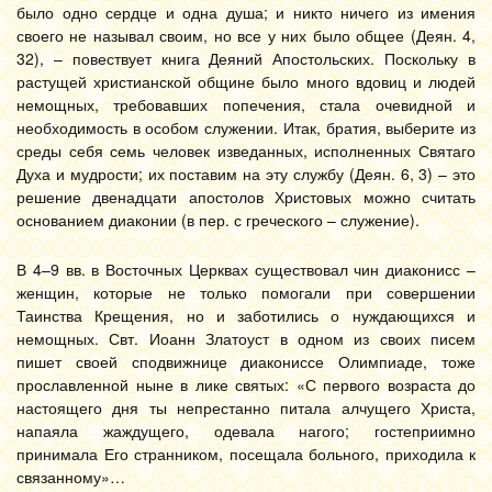
было одно сердце и одна душа; и никто ничего из имения
своего не называл своим, но все у них было общее (Деян. 4,
32), – повествует книга Деяний Апостольских. Поскольку в
растущей христианской общине было много вдовиц и людей
немощных, требовавших попечения, стала очевидной и
необходимость в особом служении. Итак, братия, выберите из
среды себя семь человек изведанных, исполненных Святаго
Духа и мудрости; их поставим на эту службу (Деян. 6, 3) – это
решение двенадцати апостолов Христовых можно считать
основанием диаконии (в пер. с греческого – служение).
В 4–9 вв. в Восточных Церквах существовал чин диаконисс –
женщин, которые не только помогали при совершении
Таинства Крещения, но и заботились о нуждающихся и
немощных. Свт. Иоанн Златоуст в одном из своих писем
пишет своей сподвижнице диакониссе Олимпиаде, тоже
прославленной ныне в лике святых: «С первого возраста до
настоящего дня ты непрестанно питала алчущего Христа,
напаяла жаждущего, одевала нагого; гостеприимно
принимала Его странником, посещала больного, приходила к
связанному»…