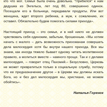
кто что мог. Семья была очень довольна. ″Прибился″ к нам
дедушка из Энгельса, лет под 80, совершенно одинок.
Посещали его в больнице, передавали продукты. Или вот
женщина, ждет второго ребенка, а муж, к сожалению, их
оставил. Обязательно будем помогать силами прихода».
Настоящий приход – это семья, и в ней никто не должен
чувствовать себя одиноким, забытым, брошенным. «Мы хотим
начать с малого – дать возможность прихожанам совершать
дела милосердия хотя бы внутри нашего прихода. Все мы
знаем, как иногда тяжело бывает одному читать молитвенное
правило, а молиться вместе – намного проще. Так и с делами
милосердия, – говорит отец Пахомий.– Безусловно, Церковь
не может превратиться только в социальную службу, потому
что ее предназначение другое – в Церкви мы должны искать
Бога, но и без дел милосердия мы, христиане, не можем
обойтись».
Наталья Горенок