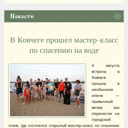
Новости
В Ковчеге прошел мастер-класс
по спасению на воде
4 августа
встреча в
Ковчеге
прошла в
необычном
ключе —
привычный
вечер мы
перенесли на
городской
пляж, где состоялся открытый мастер-класс по спасению