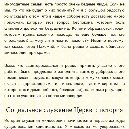
многодетные семьи, есть просто очень бедные люди. Если не
мы, то кто же будет о них помнить? И я с большой радостью
хочу сказать о том, что в нашем соборе есть достаточно много
прихожан, которых этот вопрос беспокоит, которым боль
ближнего далеко не безразлична. Ко мне обращаются люди,
которым нужна какая-то помощь, но еще больше тех, кто
спрашивает: а могу ли я чем-то помочь?» Именно поэтому,
как сказал отец Пахомий, и было решено создать общество
милосердия при храме.
Всем, кто заинтересовался и решил принять участие в его
работе, было предложено заполнить «анкету добровольного
помощника»: подумать, какую помощь и кому человек может
оказать (престарелым и инвалидам, детям-сиротам в
интернатах и доме ребенка, бездомным), насколько регулярно
он готов участвовать в делах милосердия.
Социальное служение Церкви: история
История служения милосердия начинается в первые же годы
существования христианства. У множества же уверовавших