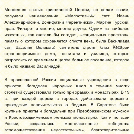
Множество святых христианской Церкви, по делам своим,
получили наименование «Милостивый»: свтт. Иоанн
Александрийский, Вонифатий Ферентийский, Мартин Турский,
прав. Филарет и многие, многие другие. Одним из наиболее
известных, как сказали бы сегодня, «социальных проектов»,
память о котором сохраняется спустя века, была Василиада
свт. Василия Великого: святитель строил близ Kecaрии
странноприимные дома, госпитали и училища, которые
разрослись со временем в целое большое поселение, которое
и было названо Василиадой.
В православной России социальные учреждения в виде
приютов, богаделен, народных школ в течение многих
столетий существовали только при храмах и монастырях. В 19
в. при каждой церкви в городах действовали церковно-
приходские попечительства о бедных. В Саратове были
крупные приюты и богадельни при Преображенском мужском
и Крестовоздвиженском женском монастырях. Как и по всей
России, создавались многочисленные «общества
вспомоществования недостаточным», благотворительные