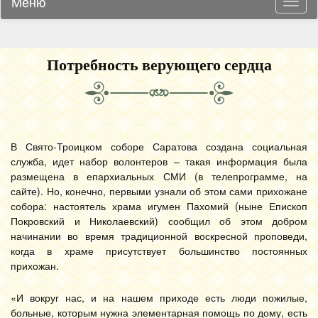
Меню
Навиг
Потребность верующего сердца
В Свято-Троицком соборе Саратова создана социальная
служба, идет набор волонтеров – такая информация была
размещена в епархиальных СМИ (в телепрограмме, на
сайте). Но, конечно, первыми узнали об этом сами прихожане
собора: настоятель храма игумен Пахомий (ныне Епископ
Покровский и Николаевский) сообщил об этом добром
начинании во время традиционной воскресной проповеди,
когда в храме присутствует большинство постоянных
прихожан.
«И вокруг нас, и на нашем приходе есть люди пожилые,
больные, которым нужна элементарная помощь по дому, есть