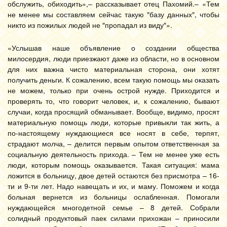
обслужить, обиходить»,– рассказывает отец Пахомий.– «Тем
не менее мы составляем сейчас такую ″базу данных″, чтобы
никто из пожилых людей не ″пропадал из виду″».
«Услышав наше объявление о создании общества
милосердия, люди приезжают даже из области, но в основном
для них важна чисто материальная сторона, они хотят
получить деньги. К сожалению, всем такую помощь мы оказать
не можем, только при очень острой нужде. Приходится и
проверять то, что говорит человек, и, к сожалению, бывают
случаи, когда просящий обманывает. Вообще, видимо, просят
материальную помощь люди, которые привыкли так жить, а
по-настоящему нуждающиеся все носят в себе, терпят,
страдают молча, – делится первым опытом ответственная за
социальную деятельность прихода. – Тем не менее уже есть
люди, которым помощь оказывается. Такая ситуация: мама
ложится в больницу, двое детей остаются без присмотра – 16-
ти и 9-ти лет. Надо навещать и их, и маму. Поможем и когда
больная вернется из больницы ослабленная. Помогали
нуждающейся многодетной семье – 8 детей. Собрали
солидный продуктовый паек силами прихожан – приносили