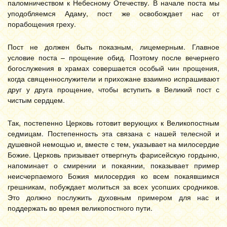
паломничеством к Небесному Отечеству. В начале поста мы
уподобляемся Адаму, пост же освобождает нас от
порабощения греху.
Пост не должен быть показным, лицемерным. Главное
условие поста – прощение обид. Поэтому после вечернего
богослужения в храмах совершается особый чин прощения,
когда священнослужители и прихожане взаимно испрашивают
друг у друга прощение, чтобы вступить в Великий пост с
чистым сердцем.
Так, постепенно Церковь готовит верующих к Великопостным
седмицам. Постепенность эта связана с нашей телесной и
душевной немощью и, вместе с тем, указывает на милосердие
Божие. Церковь призывает отвергнуть фарисейскую гордыню,
напоминает о смирении и покаянии, показывает пример
неисчерпаемого Божия милосердия ко всем покаявшимся
грешникам, побуждает молиться за всех усопших сродников.
Это должно послужить духовным примером для нас и
поддержать во время великопостного пути.