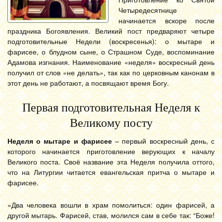
Четыредесятнице
начинается вскоре после
праздника Богоявления. Великий пост предваряют четыре
подготовительные Недели (воскресенья): о мытаре и
фарисее, о блудном сыне, о Страшном Суде, воспоминание
Адамова изгнания. Наименование «неделя» воскресный день
получил от слов «не делать», так как по церковным канонам в
этот день не работают, а посвящают время Богу.
Первая подготовительная Неделя к
Великому посту
Неделя о мытаре и фарисее
– первый воскресный день, с
которого начинается приготовление верующих к началу
Великого поста. Своё название эта Неделя получила оттого,
что на Литургии читается евангельская притча о мытаре и
фарисее.
«Два человека вошли в храм помолиться: один фарисей, а
другой мытарь. Фарисей, став, молился сам в себе так: “Боже!