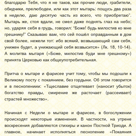
благодарю Тебя, что я не таков, как прочие люди, грабители,
обидчики, прелюбодеи, или как этот мытарь: пощусь два раза
в неделю, даю десятую часть из всего, что приобретаю”.
Мытарь же, стоя вдали, не смел даже поднять глаз на небо;
но, ударяя себя в грудь, говорил: “Боже! будь милостив ко мне
грешнику!” Сказываю вам, что сей пошёл оправданным в дом
свой более, нежели тот: ибо всякий, возвышающий сам себя,
унижен будет, а унижающий себя возвысится» (Лк. 18, 10-14).
А молитва мытаря («Боже, милостив буди мне грешному»)
принята Церковью как общеупотребительная.
Притча о мытаре и фарисее учит тому, чтобы мы подошли к
Великому посту с покаянием, без гордыни. Об этом говорится
и в песнопениии: «Тщеславие отщетевает (наносит убыток)
богатство правды, смирение же расточает (рассеивает)
страстей множество».
Начиная с Недели о мытаре и фарисее, в богослужении
происходят некоторые изменения. В частности, на утрене
воскресения добавляются стихиры и канон Постной Триоди. А
главное, начинает исполняться песнопение «Покаяния