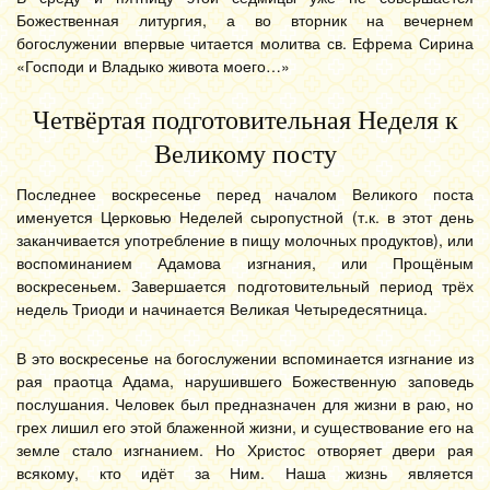
Божественная литургия, а во вторник на вечернем
богослужении впервые читается молитва св. Ефрема Сирина
«Господи и Владыко живота моего…»
Четвёртая подготовительная Неделя к
Великому посту
Последнее воскресенье перед началом Великого поста
именуется Церковью Неделей сыропустной (т.к. в этот день
заканчивается употребление в пищу молочных продуктов), или
воспоминанием Адамова изгнания, или Прощёным
воскресеньем. Завершается подготовительный период трёх
недель Триоди и начинается Великая Четыредесятница.
В это воскресенье на богослужении вспоминается изгнание из
рая праотца Адама, нарушившего Божественную заповедь
послушания. Человек был предназначен для жизни в раю, но
грех лишил его этой блаженной жизни, и существование его на
земле стало изгнанием. Но Христос отворяет двери рая
всякому, кто идёт за Ним. Наша жизнь является