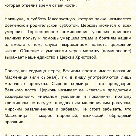
которая отделит время от вечности.
Накануне, в субботу Мясопустную, которая также называется
Вселенской родительской субботой, Церковь молится о всех
умерших. Торжественное поминовение усопших приносит
великую пользу и помощь умершим отцам и братиям нашим
и, вместе с тем, служит выражением полноты церковной
жизни. Общение с умершими через молитву (поминовение)
выражает наше единство в Церкви Христовой.
Последняя седмица перед Великим постом имеет название
Масленица (или сырная), т.к. в пищу употребляются лишь
молочные продукты. Сырная седмица – это преддверие
Великого поста. Церковь называет её «светлым предпутьем
воздержания», «началом умиления и покаяния», поэтому
христианам не следует предаваться масленичным разгулам,
мирским развлечениям и забавам. Не стоит забывать, что
Масленица – скорее народный, языческий, обрядовый
праздник.
В среду и пятницу этой седмицы уже не совершается