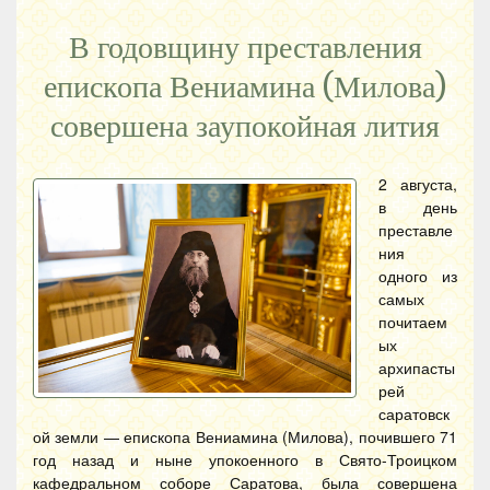
В годовщину преставления
епископа Вениамина (Милова)
совершена заупокойная лития
2 августа,
в день
преставле
ния
одного из
самых
почитаем
ых
архипасты
рей
саратовск
ой земли — епископа Вениамина (Милова), почившего 71
год назад и ныне упокоенного в Свято-Троицком
кафедральном соборе Саратова, была совершена