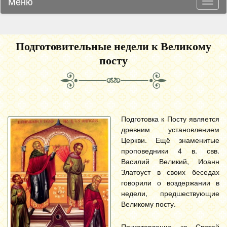
Меню
Навиг
Подготовительные недели к Великому
посту
Подготовка к Посту является
древним установлением
Церкви. Ещё знаменитые
проповедники 4 в. свв.
Василий Великий, Иоанн
Златоуст в своих беседах
говорили о воздержании в
недели, предшествующие
Великому посту.
Приготовление ко Святой