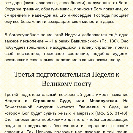
все дары (жизнь, здоровье, способности), полученные от Бога.
Когда же грешник, образумившись, приносит Богу покаяние, со
смирением и надеждой на Его милосердие, Господь прощает
ему все беззакония и возвращает свои милости и дары.
В богослужебное пение этой Недели добавляется ещё одно
важное песнопение – «На реках Вавилонских» (Пс. 136). Оно
побуждает грешников, находящихся в плену страстей, понять
своё несчастное, греховное состояние, подобно иудеям,
осознавшим свое горькое положение в вавилонском плену.
Третья подготовительная Неделя к
Великому посту
Третий подготовительный воскресный день имеет название
Неделя о Страшном Суде, или Мясопустная
. На
Божественной литургии читается Евангелие о Суде, на
котором Бог будет судить живых и мёртвых (Мф. 25, 31-46).
Это напоминание необходимо для того, чтобы согрешающие
люди не предавались беспечности и нерадению о своём
спасении. Так Церковь подводит нас духовно к той грани,