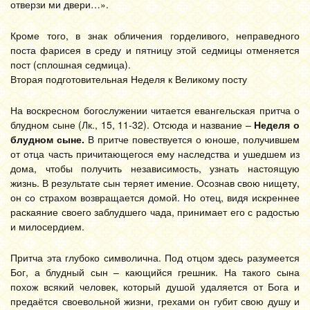
отверзи ми двери…».
Кроме того, в знак обличения горделивого, неправедного
поста фарисея в среду и пятницу этой седмицы отменяется
пост (сплошная седмица).
Вторая подготовительная Неделя к Великому посту
На воскресном богослужении читается евангельская притча о
блудном сыне (Лк., 15, 11-32). Отсюда и название –
Неделя о
блудном сыне.
В притче повествуется о юноше, получившем
от отца часть причитающегося ему наследства и ушедшем из
дома, чтобы получить независимость, узнать настоящую
жизнь. В результате сын теряет имение. Осознав свою нищету,
он со страхом возвращается домой. Но отец, видя искреннее
раскаяние своего заблудшего чада, принимает его с радостью
и милосердием.
Притча эта глубоко символична. Под отцом здесь разумеется
Бог, а блудный сын – кающийся грешник. На такого сына
похож всякий человек, который душой удаляется от Бога и
предаётся своевольной жизни, грехами он губит свою душу и