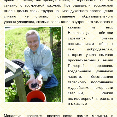
связано с воскресной школой. Преподаватели воскресной
школы целью своих трудов на ниве духовного просвещения
считают не столько повышение образовательного
уровня учащихся, сколько воспитание внутреннего человека в
каждом из них.
Насельницы обители
стремятся привить
воспитанникам любовь к
тем добродетелям,
которым учила великая
просветительница земли
Полоцкой: терпению,
воздержанию, душевной
чистоте, бесстрастию
телесному, послушанию
мудрейшим, покорности
старшим, любви
нелицемерной к равным
и меньшим…
Монастырь является, прежде всего, домом молитвы, в