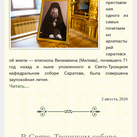
преставле
ния
одного из
самых
почитаем
ых
архипасты
рей
саратовск
ой земли — епископа Вениамина (Милова), почившего 71
год назад и ныне упокоенного в Свято-Троицком
кафедральном соборе Саратова, была совершена
заупокойная лития.
Читать…
2 августа, 2026