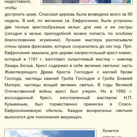
недоставало,
чтобы
достроить храм. Спасская церковь была возведена всего за 30
недель. В ней, по желанию св. Евфросинии, были устроены
две тесные крестообразные кельи: для нее и ее сестры
(сегодня в келью преподобной можно попасть по особому
благословению игумении). Лучшие мастера расписывали
стены храма фресками, которые сохранились до сих пор. Прп.
Евфросиния заказала для церкви напрестольный крест-ковчег,
который в 1161 г. изготовил талантливый мастер – ювелир
Лазарь Богша. Крест содержал в себе великие святыни: часть
Животворящего Древа Креста Господня с каплей Крови
Господа, частицы камней Гроба Господня и Гроба Божией
Матери, частицы мощей великих святых. В годы Великой
Отечественной войны крест был утерян. Но в 1992 г.
воссозданный Крест, изготовленный мастером Н.П.
Кузьминым, был торжественно принесен в Спасо-
Евфросиниевскую обитель. Каждое воскресенье святыня
выносится для поклонения верующих.
Хочется
отдельно