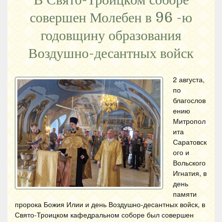
В Свято-Троицком соборе
совершен Молебен в 96 -ю
годовщину образования
Воздушно-десантных войск
2 августа,
по
благослов
ению
Митропол
ита
Саратовск
ого и
Вольского
Игнатия, в
день
памяти
пророка Божия Илии и день Воздушно-десантных войск, в
Свято-Троицком кафедральном соборе был совершен