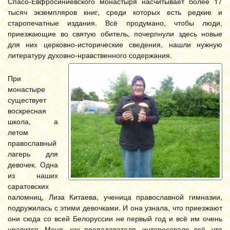
Спасо-Евфросиниевского монастыря насчитывает более 17
тысяч экземпляров книг, среди которых есть редкие и
старопечатные издания. Всё продумано, чтобы люди,
приезжающие во святую обитель, почерпнули здесь новые
для них церковно-исторические сведения, нашли нужную
литературу духовно-нравственного содержания.
При
монастыре
существует
воскресная
школа, а
летом
православный
лагерь для
девочек. Одна
из наших
саратовских
паломниц, Лиза Китаева, ученица православной гимназии,
подружилась с этими девочками. И она узнала, что приезжают
они сюда со всей Белоруссии не первый год и всё им очень
нравится. Меня, как преподавателя, интересовало всё, что