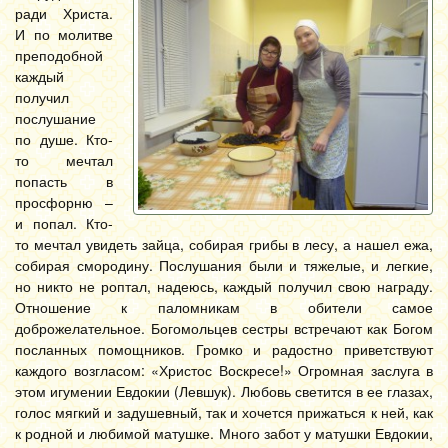
ради Христа.
И по молитве
преподобной
каждый
получил
послушание
по душе. Кто-
то мечтал
попасть в
просфорню –
и попал. Кто-
то мечтал увидеть зайца, собирая грибы в лесу, а нашел ежа,
собирая смородину. Послушания были и тяжелые, и легкие,
но никто не роптал, надеюсь, каждый получил свою награду.
Отношение к паломникам в обители самое
доброжелательное. Богомольцев сестры встречают как Богом
посланных помощников. Громко и радостно приветствуют
каждого возгласом: «Христос Воскресе!» Огромная заслуга в
этом игумении Евдокии (Левшук). Любовь светится в ее глазах,
голос мягкий и задушевный, так и хочется прижаться к ней, как
к родной и любимой
матушке. Много забот у матушки Евдокии,