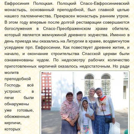
Евфросиния Полоцкая. Полоцкий Спасо-Евфросиниевский
монастырь, основанный преподобной, был главной целью
нашего паломничества. Прекрасен монастырь ранним утром.
В этом году впервые после долгой реставрации совершаются
богослужения в Спасо-Преображенском храме обители,
который является жемчужиной древнего зодчества. Именно в
день приезда мы оказались на Литургии в храме, воздвигнутом
усердием прп. Евфросинии. Как повествует древнее житие, и
начало, и окончание строительства Спасской церкви были
ознаменованы чудом. По недосмотру рабочих количество
приготовленных кирпичей оказалось недостаточным. Но
ради
молитв
преподобной
Господь всё
устроил: в
печи были
обнаружены
уже готовые,
обожженные
кирпичи,
которых