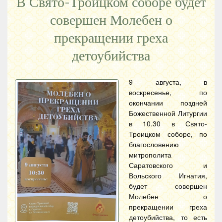
В Свято-Троицком соборе будет
совершен Молебен о
прекращении греха
детоубийства
9 августа, в
воскресенье, по
окончании поздней
Божественной Литургии
в 10.30 в Свято-
Троицком соборе, по
благословению
митрополита
Саратовского и
Вольского Игнатия,
будет совершен
Молебен о
прекращении греха
детоубийства, то есть