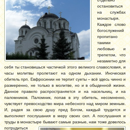
остановиться
на службах
монастыря.
Каждое слово
богослужений
пропитано
такими
любовью и
трепетом, что
незаметно для
себя ты становишься частичкой этого великого славословия, и
часы молитвы пролетают на одном дыхании. Иноческая
обитель прп. Евфросинии не терпит суеты – всё здесь чинно и
размеренно, не только в молитве, но и в обыденной жизни.
Данное правило распространяется и на насельниц, и на
паломников. Паломник, попав в эту обитель, несомненно,
чувствует превосходство мира небесного над миром земным.
И, радея за свою душу пред Богом, каждый трудится и
выполняет послушания в меру своих сил. А послушания и
труды в монастыре бывают самы
е разные, нам тоже довелось
потрудиться