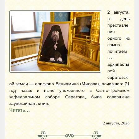
2 августа,
в день
преставле
ния
одного из
самых
почитаем
ых
архипасты
рей
саратовск
ой земли — епископа Вениамина (Милова), почившего 71
год назад и ныне упокоенного в Свято-Троицком
кафедральном соборе Саратова, была совершена
заупокойная лития.
Читать…
2 августа, 2026