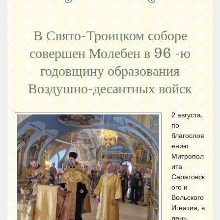
В Свято-Троицком соборе
совершен Молебен в 96 -ю
годовщину образования
Воздушно-десантных войск
2 августа,
по
благослов
ению
Митропол
ита
Саратовск
ого и
Вольского
Игнатия, в
день