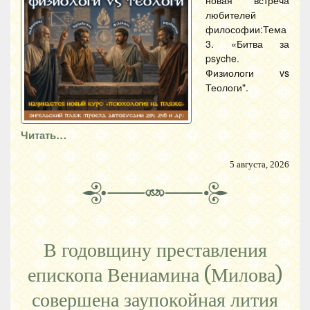
новая встреча
любителей
философии:Тема
3. «Битва за
psyche.
Физиологи vs
Теологи".
Читать…
5 августа, 2026
В годовщину преставления
епископа Вениамина (Милова)
совершена заупокойная лития