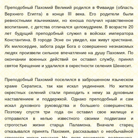
Преподобный Пахомий Великий родился в Фиваиде (область
Верхнего Египта) в конце III века. Его родители были
ревностными язычниками, но юноша получил нравственное
воспитание, с детства отличался целомудрием. В возрасте 20
лет будущий преподобный служил в войсках императора
Константина. В городе Эсне он увидел, как живут христиане.
Их милосердие, забота ради Бога о совершенно незнакомых
людях произвели сильное впечатление на душу Пахомия. По
окончании военных действий он оставил службу, принял
святое Крещение и удалился в окрестности селения Шенесит.
Преподобный Пахомий поселился в заброшенном языческом
храме Сераписа, так как искал уединения. Но жители
окрестных селений стали приходить к нему за духовным
наставлением и поддержкой. Однако преподобный и сам
искал духовного руководства и большего совершенства.
Поэтому спустя три года он оставил свое жилище и
отправился в келью известного своими подвигами и
строгостью жизни старца Паламона. Вначале старец
отказывался принять Пахомия, рассказывал о необычайной
строгости жизни монахов. Но, видя решимость подвижника,