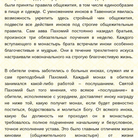
были приняты правила общежития, в том числе единообразие
в пище и одежде. С умножением иноков в Тавенниси явилась
возможность укрепить здесь стройный чин общежития,
подвести все действия иноков под строгие общежительные
правила. Сам авва Пахомий постоянно назидал братьев,
произнося три обязательных поучения в неделю. Каждого
вступающего в монастырь брата встречали иноки особенно
благочестивые и мудрые. Они в течение трехлетнего искуса
настраивали новоначального на строгую благочестивую жизнь.
В обители очень заботились о больных иноках, служил им и
сам преподобный Пахомий. Каждый монах в обители
занимался какой-либо работой – послушанием. Святой
Пахомий был того мнения, что всякое «послушание» в
обители, исполняемое с усердием, доставляет иноку награду
не ниже той, какую получит монах, если будет ревностно
поститься, бодрствовать и молиться Богу. От всякого инока,
какую бы должность ни проходил он в монастыре,
требовалось полное подчинение начальнику и безусловное,
точное исполнение устава. Это было главным отличием жизни
киновии (общежительного монастыря) от жизни