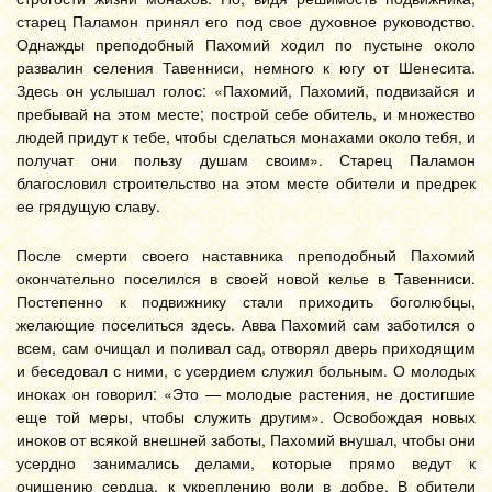
старец Паламон принял его под свое духовное руководство.
Однажды преподобный Пахомий ходил по пустыне около
развалин селения Тавенниси, немного к югу от Шенесита.
Здесь он услышал голос: «Пахомий, Пахомий, подвизайся и
пребывай на этом месте; построй себе обитель, и множество
людей придут к тебе, чтобы сделаться монахами около тебя, и
получат они пользу душам своим». Старец Паламон
благословил строительство на этом месте обители и предрек
ее грядущую славу.
После смерти своего наставника преподобный Пахомий
окончательно поселился в своей новой келье в Тавенниси.
Постепенно к подвижнику стали приходить боголюбцы,
желающие поселиться здесь. Авва Пахомий сам заботился о
всем, сам очищал и поливал сад, отворял дверь приходящим
и беседовал с ними, с усердием служил больным. О молодых
иноках он говорил: «Это — молодые растения, не достигшие
еще той меры, чтобы служить другим». Освобождая новых
иноков от всякой внешней заботы, Пахомий внушал, чтобы они
усердно занимались делами, которые прямо ведут к
очищению сердца, к укреплению воли в добре. В обители