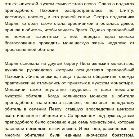
отшельнической в узком смысле этого слова. Слава о подвигах
преподобного Пахомия распространилась по Египту,
достигнув, наконец, и его родной семьи. Сестра подвижника
Мария, которая также стала христианкой и осталась девой,
пришла в обитель, чтобы увидеть брата. Однако преподобный
не пожелал встретиться с ней, передав через монаха
благословение проводить монашескую жизнь недалеко от
прославленной обители.
Мария основала на другом берегу Нила женский монастырь,
духовное руководство которым осуществлял преподобный
Пахомий. Жизнь инокинь, пища, правила общежития, одежда
практически не отличались от принятых в мужском монастыре.
Монахини также неустанно трудились и даже помогали
мужской обители. Когда количество монахов в обители
преподобного значительно выросло, он основал неподалеку
обитель в селении Певоу, ставшую впоследствии центром
всего иноческого общежития. Со временем под руководством
преподобного было основано еще семь монастырей, которые
населяли несколько тысяч иноков. И все они, рассеянные по
многим обителям, были единым иноческим братством.