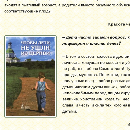
входят в пытливый возраст, а родители вместо разумного объя
соответствующие плоды.
Красота ч
– Дети часто задают вопрос: 
лицемерия и власти денег?
– В том и состоит красота и досто
личность, живущая по совести и уб
не раб, ты – образ Самого Бога! П
правды, мужества. Посмотри, к ка
послушных овец – рабов разных ди
демоническим духом книжек, рабов
непоколебимым перед лицом окружа
величие, христианин, когда ты, не
слава, и честь, и сила тех, кого н
детьми.
И