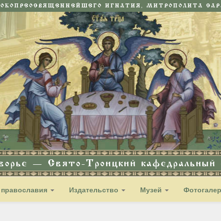
СОКОПРЕОСВЯЩЕННЕЙШЕГО ИГНАТИЯ, МИТРОПОЛИТА САРА
дворье — Свято-Троицкий кафедральный с
 православия
Издательство
Музей
Фотогале