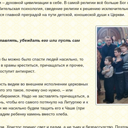
 – духовной цивилизации в себе. В самой религии всё больше Бог 
ебительская психология, сведение религии к решению исключитель
я главной преградой на пути детской, юношеской души к Церкви.
тавлять, убеждать его или пусть сам
ли бы можно было спасти людей насильно, то
в храмы креститься, причащаться и прочее,
поступит антихрист.
ность видим во внешнем исполнении церковных
что это такое, почему оно нужно, – или
обираемся. Надо не заставлять причащаться, а
нь, чтобы его самого потянуло на Литургию и к
и же насильно будем тащить его к Чаше (при
дадим ребенку камень вместо хлеба.
. Христос принес свет и разум, а не тьму и безрассудство. Поэтом