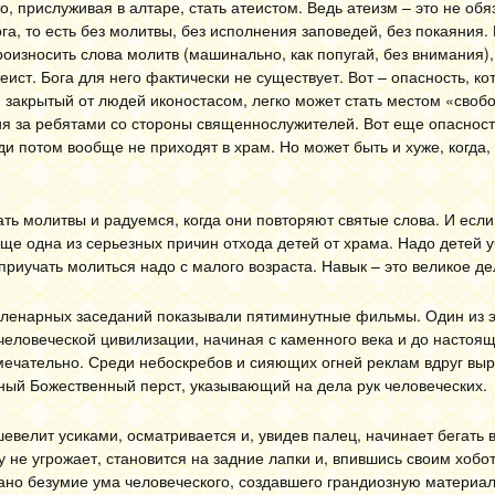
о, прислуживая в алтаре, стать атеистом. Ведь атеизм – это не об
ога, то есть без молитвы, без исполнения заповедей, без покаяния.
 произносить слова молитв (машинально, как попугай, без внимания
еист. Бога для него фактически не существует. Вот – опасность, ко
, закрытый от людей иконостасом, легко может стать местом «своб
ния за ребятами со стороны священнослужителей. Вот еще опасност
и потом вообще не приходят в храм. Но может быть и хуже, когда,
ать молитвы и радуемся, когда они повторяют святые слова. И есл
 еще одна из серьезных причин отхода детей от храма. Надо детей 
приучать молиться надо с малого возраста. Навык – это великое де
пленарных заседаний показывали пятиминутные фильмы. Один из 
 человеческой цивилизации, начиная с каменного века и до настоя
мечательно. Среди небоскребов и сияющих огней реклам вдруг выр
мный Божественный перст, указывающий на дела рук человеческих.
евелит усиками, осматривается и, увидев палец, начинает бегать в
у не угрожает, становится на задние лапки и, впившись своим хобот
зано безумие ума человеческого, создавшего грандиозную материа