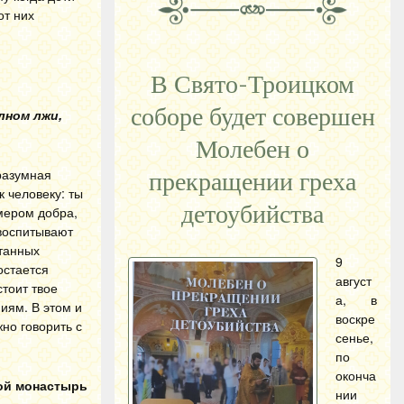
от них
В Свято-Троицком
соборе будет совершен
лном лжи,
Молебен о
 разумная
прекращении греха
к человеку: ты
детоубийства
имером добра,
 воспитывают
итанных
9
остается
август
стоит твое
а, в
ниям. В этом и
воскре
жно говорить с
сенье,
по
оконча
кой монастырь
нии