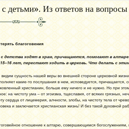
 с детьми». Из ответов на вопросы
отерять благоговения
 с детства ходят в храм, причащаются, помогают в алтаре
 15–16 лет, перестают ходить в церковь. Что делать с эти
о видим сущность нашей веры во внешней стороне церковной жизни
сполняет какие-то послушания в нем, исповедуется, причащается, 
ерковленный христианин, больше ему ничего и не нужно. Но при эт
е: на чистоту ума – от эгоизма, тщеславия, от всяких грязных, не
ту сердца от лицемерия, алчности, злобы, на чистоту тела от чрев
овека и заключается христианская жизнь! И без такой духовной ра
лагоговейное отношение к алтарю, совершающимся богослужениям, 