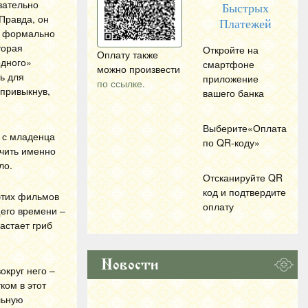
язательно
Быстрых
 Правда, он
Платежей
), формально
торая
Откройте на
Оплату также
одного»
смартфоне
можно произвести
ь для
приложение
по ссылке.
 привыкнув,
вашего банка
Выберите«Оплата
и с младенца
по
QR
-коду»
учить именно
ло.
Отсканируйте
QR
код и подтвердите
этих фильмов
оплату
щего времени –
астает гриб
Новости
округ него –
ком в этот
льную