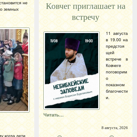
становится не
Ковчег приглашает на
но земных
встречу
11 августа
в 19.00 на
предстоя
щей
встрече в
Ковчеге
поговорим
о
показном
благочести
и.
Читать…
8 августа, 2026
у когда дети