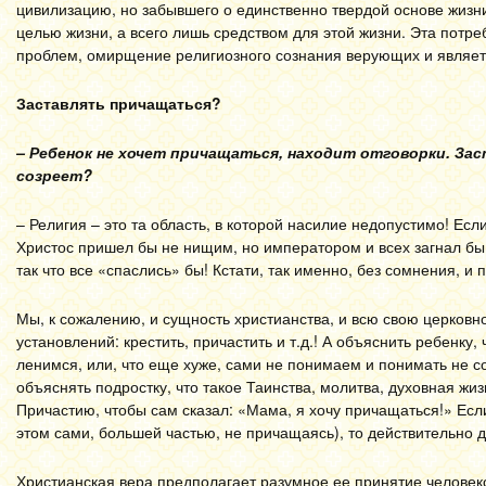
цивилизацию, но забывшего о единственно твердой основе жизни
целью жизни, а всего лишь средством для этой жизни. Эта потр
проблем, омирщение религиозного сознания верующих и являетс
Заставлять причащаться?
– Ребенок не хочет причащаться, находит отговорки. Зас
созреет?
– Религия – это та область, в которой насилие недопустимо! Ес
Христос пришел бы не нищим, но императором и всех загнал бы 
так что все «спаслись» бы! Кстати, так именно, без сомнения, и 
Мы, к сожалению, и сущность христианства, и всю свою церков
установлений: крестить, причастить и т.д.! А объяснить ребенку, 
ленимся, или, что еще хуже, сами не понимаем и понимать не с
объяснять подростку, что такое Таинства, молитва, духовная жиз
Причастию, чтобы сам сказал: «Мама, я хочу причащаться!» Есл
этом сами, большей частью, не причащаясь), то действительно 
Христианская вера предполагает разумное ее принятие человеком