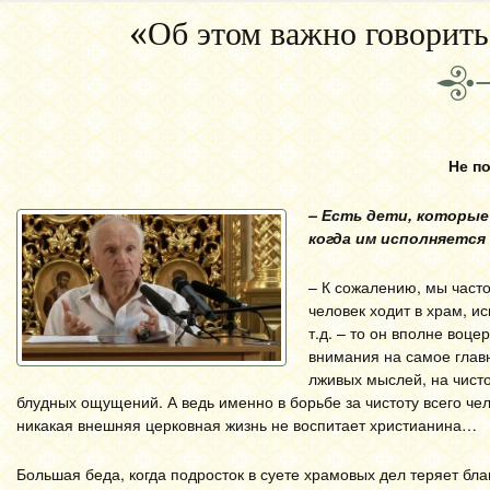
«Об этом важно говорить
Не п
– Есть дети, которые
когда им исполняется
– К сожалению, мы част
человек ходит в храм, и
т.д. – то он вполне воц
внимания на самое главно
лживых мыслей, на чисто
блудных ощущений. А ведь именно в борьбе за чистоту всего чел
никакая внешняя церковная жизнь не воспитает христианина…
Большая беда, когда подросток в суете храмовых дел теряет б