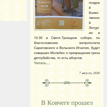
поздне
й
Божес
твенно
й
Литург
ии в
10.30 в Свято-Троицком соборе, по
благословению митрополита
Саратовского и Вольского Игнатия, будет
совершен Молебен о прекращении греха
детоубийства, то есть абортов.
Читать…
7 августа, 2026
В Ковчеге прошел