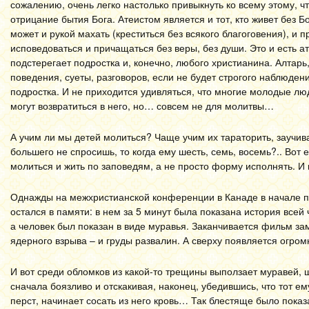
сожалению, очень легко настолько привыкнуть ко всему этому, чт
отрицание бытия Бога. Атеистом является и тот, кто живет без Б
может и рукой махать (креститься без всякого благоговения), и
исповедоваться и причащаться без веры, без души. Это и есть ат
подстерегает подростка и, конечно, любого христианина. Алтарь
поведения, суеты, разговоров, если не будет строгого наблюде
подростка. И не приходится удивляться, что многие молодые люд
могут возвратиться в него, но… совсем не для молитвы…
А учим ли мы детей молиться? Чаще учим их тараторить, заучив
большего не спросишь, то когда ему шесть, семь, восемь?.. Вот
молиться и жить по заповедям, а не просто форму исполнять. И 
Однажды на межхристианской конференции в Канаде в начале 
остался в памяти: в нем за 5 минут была показана история всей
а человек был показан в виде муравья. Заканчивается фильм за
ядерного взрыва – и груды развалин. А сверху появляется огро
И вот среди обломков из какой-то трещины выползает муравей, ш
сначала боязливо и отскакивая, наконец, убедившись, что тот ем
перст, начинает сосать из него кровь… Так блестяще было пока