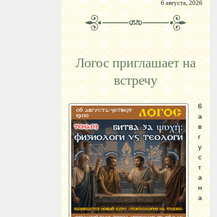
6 августа, 2026
Логос приглашает на
встречу
6
а
в
г
у
с
т
а
н
а