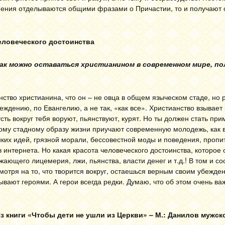
снения отделываются общими фразами о Причастии, то и получают 
еловеческого достоинства
как можно оставаться христианином в современном мире, по
инство христианина, что он – не овца в общем языческом стаде, но
еждению, по Евангелию, а не так, «как все». Христианство взывает 
усть вокруг тебя воруют, пьянствуют, курят. Но ты должен стать пр
кому стадному образу жизни приучают современную молодежь, как
ких идей, грязной морали, бессовестной моды и поведения, проп
 интернета. Но какая красота человеческого достоинства, которое 
ющего лицемерия, лжи, пьянства, власти денег и т.д.! В том и со
смотря на то, что творится вокруг, остаешься верным своим убежде
азывают героями. А герои всегда редки. Думаю, что об этом очень ва
з книги «Чтобы дети не ушли из Церкви» – М.: Данилов мужс