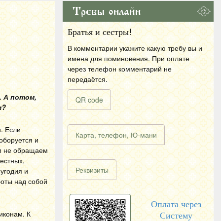
Требы онлайн
Братья и сестры!
В комментарии укажите какую требу вы и
имена для поминовения. При оплате
через телефон комментарий не
передаётся.
. А потом,
QR code
м?
. Если
Карта, телефон, Ю-мани
соборуется и
ом не обращаем
честных,
Реквизиты
оугодия и
боты над собой
Оплата через
иконам. К
Систему