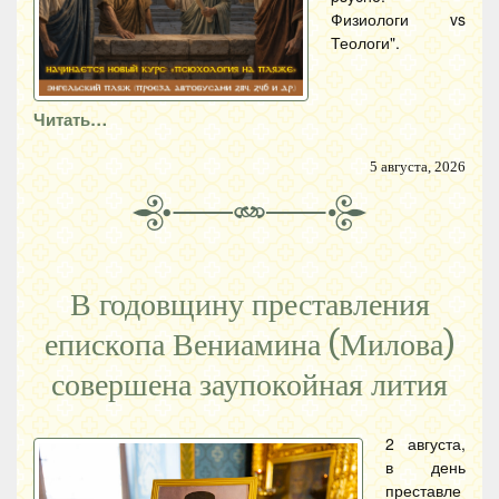
Физиологи vs
Теологи".
Читать…
5 августа, 2026
В годовщину преставления
епископа Вениамина (Милова)
совершена заупокойная лития
2 августа,
в день
преставле