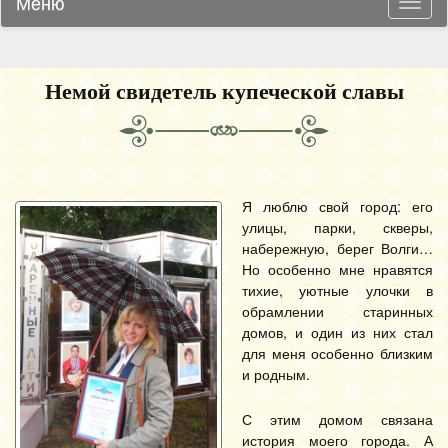
Меню
Навиг
Немой свидетель купеческой славы
Я люблю свой город: его
улицы, парки, скверы,
набережную, берег Волги…
Но особенно мне нравятся
тихие, уютные улочки в
обрамлении старинных
домов, и один из них стал
для меня особенно близким
и родным.
С этим домом связана
история моего города. А