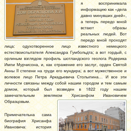
я воспринимала
информацию как «дела
давно минувших дней»,
а теперь передо мной
встают образы
реальных людей. Вот
передо мной проходят
лица: одухотворенное лицо известного немецкого
естествоиспытателя Александра Гумбольдта; а вот гордый, с
орлиным взглядом профиль шотландского геолога Родерика
Импи Мурчисона, и, как отражение его заслуг, орден Святой
Анны II степени на груди его мундира; а вот мужественное и
волевое лицо Петра Аркадьевича Столыпина… И все эти
личности связаны между собой нашим городом и тем самым
домом, который был возведен в 1822 году нашим
замечательным земляком Хрисанфом Ивановичем
Образцовым.
Примечательна сама
биография Хрисанфа
Ивановича: история