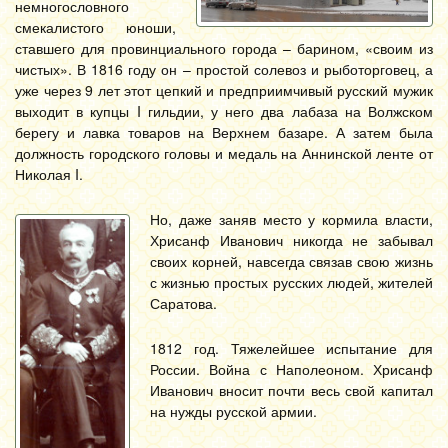
немногословного
смекалистого юноши,
ставшего для провинциального города – барином, «своим из
чистых». В 1816 году он – простой солевоз и рыботорговец, а
уже через 9 лет этот цепкий и предприимчивый русский мужик
выходит в купцы I гильдии, у него два лабаза на Волжском
берегу и лавка товаров на Верхнем базаре. А затем была
должность городского головы и медаль на Аннинской ленте от
Николая I.
Но, даже заняв место у кормила власти,
Хрисанф Иванович никогда не забывал
своих корней, навсегда связав свою жизнь
с жизнью простых русских людей, жителей
Саратова.
1812 год. Тяжелейшее испытание для
России. Война с Наполеоном. Хрисанф
Иванович вносит почти весь свой капитал
на нужды русской армии.