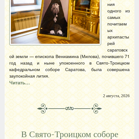
ния
одного из
самых
почитаем
ых
архипасты
рей
саратовск
ой земли — епископа Вениамина (Милова), почившего 71
год назад и ныне упокоенного в Свято-Троицком
кафедральном соборе Саратова, была совершена
заупокойная лития.
Читать…
2 августа, 2026
В Свято-Троицком соборе