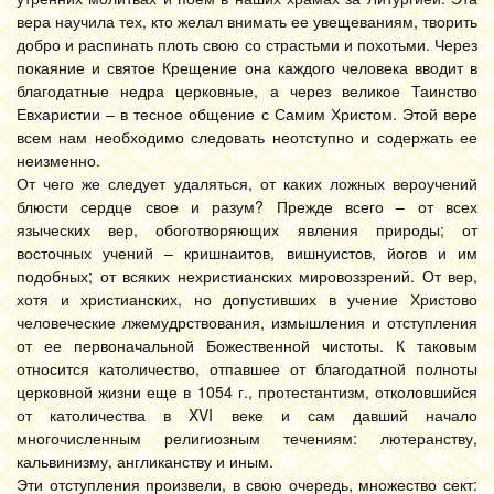
вера научила тех, кто желал внимать ее увещеваниям, творить
добро и распинать плоть свою со страстьми и похотьми. Через
покаяние и святое Крещение она каждого человека вводит в
благодатные недра церковные, а через великое Таинство
Евхаристии – в тесное общение с Самим Христом. Этой вере
всем нам необходимо следовать неотступно и содержать ее
неизменно.
От чего же следует удаляться, от каких ложных вероучений
блюсти сердце свое и разум? Прежде всего – от всех
языческих вер, обоготворяющих явления природы; от
восточных учений – кришнаитов, вишнуистов, йогов и им
подобных; от всяких нехристианских мировоззрений. От вер,
хотя и христианских, но допустивших в учение Христово
человеческие лжемудрствования, измышления и отступления
от ее первоначальной Божественной чистоты. К таковым
относится католичество, отпавшее от благодатной полноты
церковной жизни еще в 1054 г., протестантизм, отколовшийся
от католичества в XVI веке и сам давший начало
многочисленным религиозным течениям: лютеранству,
кальвинизму, англиканству и иным.
Эти отступления произвели, в свою очередь, множество сект: