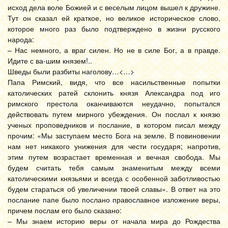
исход дела воле Божией и с веселым лицом вышел к дружине.
Тут он сказал ей краткое, но великое историческое слово,
которое много раз было подтверждено в жизни русского
народа:
– Нас немного, а враг силен. Но не в силе Бог, а в правде.
Идите с ва-шим князем!..
Шведы были разбиты наголову…<…>
Папа Римский, видя, что все насильственные попытки
католических ратей склонить князя Александра под иго
римского престола оканчиваются неудачно, попытался
действовать путем мирного убеждения. Он послал к князю
ученых проповедников и послание, в котором писал между
прочим: «Мы заступаем место Бога на земле. В повиновении
нам нет никакого унижения для чести государя; напротив,
этим путем возрастает временная и вечная свобода. Мы
будем считать тебя самым знаменитым между всеми
католическими князьями и всегда с особенной заботливостью
будем стараться об увеличении твоей славы». В ответ на это
послание папе было послано православное изложение веры,
причем послам его было сказано:
– Мы знаем историю веры от начала мира до Рождества