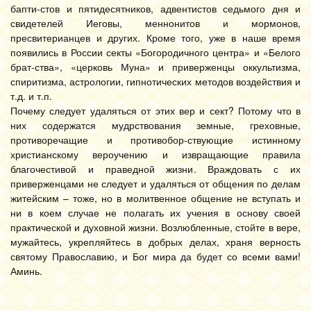
бапти-стов и пятидесятников, адвентистов седьмого дня и
свидетелей Иеговы, меннонитов и мормонов,
пресвитерианцев и других. Кроме того, уже в наше время
появились в России секты «Богородичного центра» и «Белого
брат-ства», «церковь Муна» и приверженцы оккультизма,
спиритизма, астрологии, гипнотических методов воздействия и
т.д. и т.п.
Почему следует удаляться от этих вер и сект? Потому что в
них содержатся мудрствования земные, греховные,
противоречащие и противобор-ствующие истинному
христианскому вероучению и извращающие правила
благочестивой и праведной жизни. Враждовать с их
приверженцами не следует и удаляться от общения по делам
житейским – тоже, но в молитвенное общение не вступать и
ни в коем случае не полагать их учения в основу своей
практической и духовной жизни. Возлюбленные, стойте в вере,
мужайтесь, укрепляйтесь в добрых делах, храня верность
святому Православию, и Бог мира да будет со всеми вами!
Аминь.