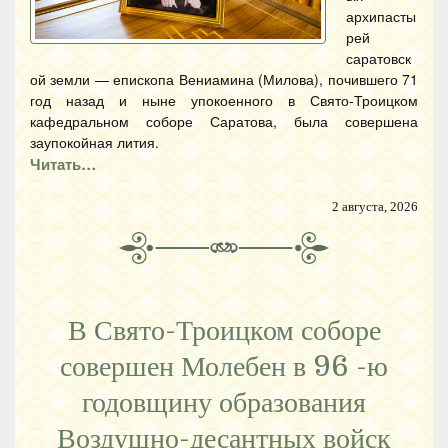
архипасты
рей
саратовск
ой земли — епископа Вениамина (Милова), почившего 71
год назад и ныне упокоенного в Свято-Троицком
кафедральном соборе Саратова, была совершена
заупокойная лития.
Читать…
2 августа, 2026
В Свято-Троицком соборе
совершен Молебен в 96 -ю
годовщину образования
Воздушно-десантных войск