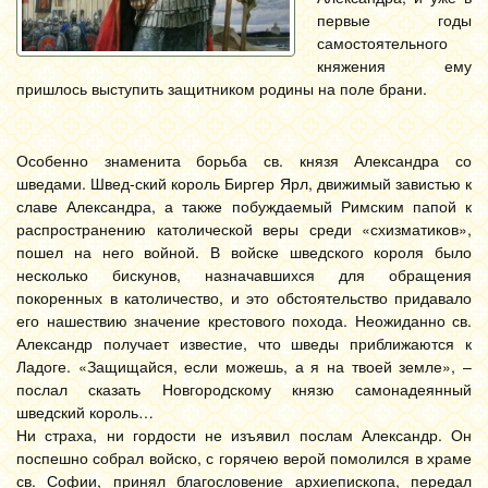
первые годы
самостоятельного
княжения ему
пришлось выступить защитником родины на поле брани.
Особенно знаменита борьба св. князя Александра со
шведами. Швед-ский король Биргер Ярл, движимый завистью к
славе Александра, а также побуждаемый Римским папой к
распространению католической веры среди «схизматиков»,
пошел на него войной. В войске шведского короля было
несколько бискунов, назначавшихся для обращения
покоренных в католичество, и это обстоятельство придавало
его нашествию значение крестового похода. Неожиданно св.
Александр получает известие, что шведы приближаются к
Ладоге. «Защищайся, если можешь, а я на твоей земле», –
послал сказать Новгородскому князю самонадеянный
шведский король…
Ни страха, ни гордости не изъявил послам Александр. Он
поспешно собрал войско, с горячею верой помолился в храме
св. Софии, принял благословение архиепископа, передал