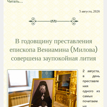
Читать…
5 августа, 2026
В годовщину преставления
епископа Вениамина (Милова)
совершена заупокойная лития
2 августа,
в день
преставле
ния
одного из
самых
почитаем
ых