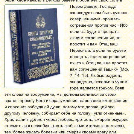
Новом Завете. Господь
заповедует нам быть духовно
совершенными, прощать
согрешения против нас «Ибо
если вы будете прощать
людям согрешения их, то
простит и вам Отец ваш
Небесный, а если не будете
прощать людям согрешения
их, то и Отец ваш не простит
вам согрешений ваших» (Мф.
7
, 14–15). Любые радость,
злорадство, веселье о чужом
горе является грехом. Взяв
эти слова на вооружение, мы должны молиться за своих
врагов, прося у Бога их вразумления, дарования им покаяния
и спасения заблудшей души, потому что делающий зло
другому человеку, собирает себе на голову «угли огненные».
Христианин должен через любовь, кротость, смиренномудрие
стремиться к незлобию, гнать любые мстительные помыслы,
тем более желать болезни или смерти своему врагу или