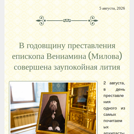
5 августа, 2026
В годовщину преставления
епископа Вениамина (Милова)
совершена заупокойная лития
2 августа,
в день
преставле
ния
одного из
самых
почитаем
ых
архипасты