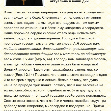
актуальна в наши дни.
В этих стихах Господь запрещает нам радоваться, когда наш
враг находится в беде. Случилось что, человек от отчаяния
изнемогает, падает, а мы, видя это, радуемся, тем самым
проявляя по отношению к ближнему коварство и злорадство.
Наше порочное сердце склонно от его беды испытывать
тайную радость и удовлетворение. Господь в Нагорной
проповеди говорит замечательные слова:
А Я говорю вам:
любите врагов ваших, благословляйте проклинающих вас,
благотворите ненавидящим вас и молитесь за обижающих
вас и гонящих вас
(Мф
5
, 44). Господь нам заповедал любовь,
а там где любовь к человеку разве может быть коварство!
Великий апостол Павел учит:
старайтесь иметь мир со
всеми
(Евр.
12
,14) Помните, что евангельские заповеди в одно
и то же время трудные и легкие. Легкие потому, что душа
наша по природе христианка, потому, что в нас заложена не
только способность, но и потребность любить друг друга, а
тяжелые потому, что нашей гордыне свойственно ненавидеть.
Святые отцы говорят, что к любви и человеколюбию ведут три
добродетели: смирение, милосердие и воздержание. Притча
берет свое начало в Ветхом Завете и обретает свою силу в