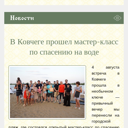
Новости
В Ковчеге прошел мастер-класс
по спасению на воде
4 августа
встреча в
Ковчеге
прошла в
необычном
ключе —
привычный
вечер мы
перенесли на
городской
пляж, где состоялся открытый мастер-класс по спасению