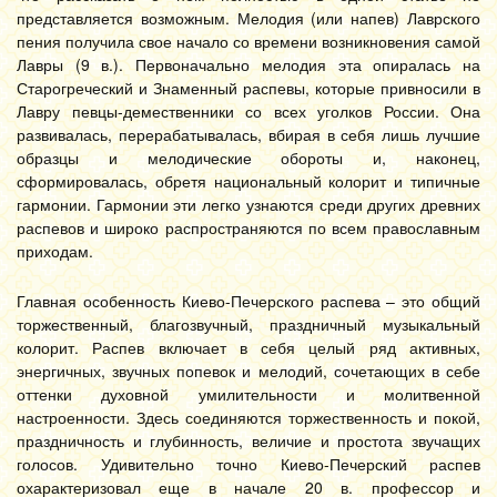
представляется возможным. Мелодия (или напев) Лаврского
пения получила свое начало со времени возникновения самой
Лавры (9 в.). Первоначально мелодия эта опиралась на
Старогреческий и Знаменный распевы, которые привносили в
Лавру певцы-демественники со всех уголков России. Она
развивалась, перерабатывалась, вбирая в себя лишь лучшие
образцы и мелодические обороты и, наконец,
сформировалась, обретя национальный колорит и типичные
гармонии. Гармонии эти легко узнаются среди других древних
распевов и широко распространяются по всем православным
приходам.
Главная особенность Киево-Печерского распева – это общий
торжественный, благозвучный, праздничный музыкальный
колорит. Распев включает в себя целый ряд активных,
энергичных, звучных попевок и мелодий, сочетающих в себе
оттенки духовной умилительности и молитвенной
настроенности. Здесь соединяются торжественность и покой,
праздничность и глубинность, величие и простота звучащих
голосов. Удивительно точно Киево-Печерский распев
охарактеризовал еще в начале 20 в. профессор и