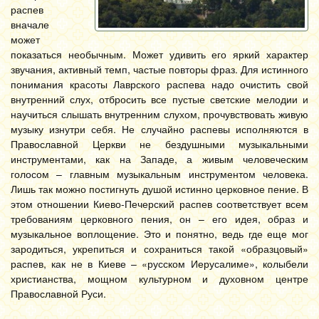
распев
вначале
может
показаться необычным. Может удивить его яркий характер
звучания, активный темп, частые повторы фраз. Для истинного
понимания красоты Лаврского распева надо очистить свой
внутренний слух, отбросить все пустые светские мелодии и
научиться слышать внутренним слухом, прочувствовать живую
музыку изнутри себя. Не случайно распевы исполняются в
Православной Церкви не бездушными музыкальными
инструментами, как на Западе, а живым человеческим
голосом – главным музыкальным инструментом человека.
Лишь так можно постигнуть душой истинно церковное пение. В
этом отношении Киево-Печерский распев соответствует всем
требованиям церковного пения, он – его идея, образ и
музыкальное воплощение. Это и понятно, ведь где еще мог
зародиться, укрепиться и сохраниться такой «образцовый»
распев, как не в Киеве – «русском Иерусалиме», колыбели
христианства, мощном культурном и духовном центре
Православной Руси.