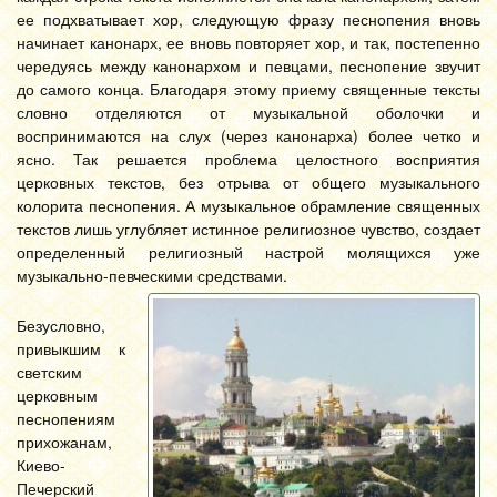
ее подхватывает хор, следующую фразу песнопения вновь
начинает канонарх, ее вновь повторяет хор, и так, постепенно
чередуясь между канонархом и певцами, песнопение звучит
до самого конца. Благодаря этому приему священные тексты
словно отделяются от музыкальной оболочки и
воспринимаются на слух (через канонарха) более четко и
ясно. Так решается проблема целостного восприятия
церковных текстов, без отрыва от общего музыкального
колорита песнопения. А музыкальное обрамление священных
текстов лишь углубляет истинное религиозное чувство, создает
определенный религиозный настрой молящихся уже
музыкально-певческими средствами.
Безусловно,
привыкшим к
светским
церковным
песнопениям
прихожанам,
Киево-
Печерский