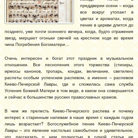
преддверии осени – когда
все вокруг утопает в
цветах и ароматах, когда
пение в церкви длится до
позднего, уже почти осеннего вечера, когда, будто отражения
звезд, мерцают огоньки свечей на крестном ходе во время
чина Погребения Богоматери…
Очень интересен и богат этот праздник в музыкальном
отношении. Все песнопения этого торжества (стихиры,
ирмосы канонов, тропарь, кондак, величание, светилен)
распеты особым успенским распевом, а именно – распевом
Киево-Печерской Лавры, где и сложилась сама служба
Успения Божией Матери в том виде, в каком она совершается
и сейчас в большинстве русских православных храмов.
В чем же прелесть Киево-Печерского распева и почему
интерес к старинным напевам в наше время с каждым годом
лишь возрастает? Богослужебное пение Киево-Печерской
Лавры – это явление настолько самобытное и удивительное,
что рассказать о нем полностью в одной статье не