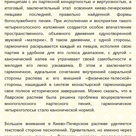
принципам с их партесной концертностью и виртуозностью, а
итоговый, заключительный этап освоения киево-печерскими
певцами последней, правильно найденной формы
богослужебного пения. При исполнении и восприятии такого
четырехголосного изложения создается особое впечатление
пространственного, объемного движения одухотворенной
звуковой «материи». В таком движении, с одной стороны,
гармонично раскрывается каждый из певцов, исполняя свою
партию в удобном для его голоса диапазоне, с другой –
канонический напев не утрачивает своей самобытности и
мелодия его легко узнаваема. В этом и заключается
гармоничное, идеальное сочетание внутренней сакральной
стороны распева и его внешней «физически-телесной»
стороны, нашедшей в синтезе монастырской гармонизации
свое полное историческое завершение. Можно сказать, что в
Лаврском распеве была решена проблема воцерковления
многоголосного партесного пения, гармоническое
четырехголосье стало канонической нормой.
Большое внимание в Киево-Печерском распеве уделяется
текстовой стороне песнопений. Удивительно, но именно через