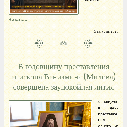
Читать…
5 августа, 2026
В годовщину преставления
епископа Вениамина (Милова)
совершена заупокойная лития
2 августа,
в день
преставле
ния
одного из