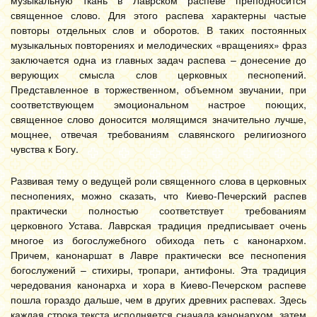
музыкальную ткань в Лаврском распеве преподносится
священное слово. Для этого распева характерны частые
повторы отдельных слов и оборотов. В таких постоянных
музыкальных повторениях и мелодических «вращениях» фраз
заключается одна из главных задач распева – донесение до
верующих смысла слов церковных песнопений.
Представленное в торжественном, объемном звучании, при
соответствующем эмоциональном настрое поющих,
священное слово доносится молящимся значительно лучше,
мощнее, отвечая требованиям славянского религиозного
чувства к Богу.
Развивая тему о ведущей роли священного слова в церковных
песнопениях, можно сказать, что Киево-Печерский распев
практически полностью соответствует требованиям
церковного Устава. Лаврская традиция предписывает очень
многое из богослужебного обихода петь с канонархом.
Причем, канонаршат в Лавре практически все песнопения
богослужений – стихиры, тропари, антифоны. Эта традиция
чередования канонарха и хора в Киево-Печерском распеве
пошла гораздо дальше, чем в других древних распевах. Здесь
каждая строка текста исполняется сначала канонархом, затем