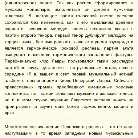
(одноголосное) пение. Так как распев сформировался в
мужском монастыре, исполняться он должен мужскими
голосами. В настоящее время голосовой состав распева
сохранился без изменений, как в его начальном древнем
варианте: основная мелодия напева находится всегда в
партии второго тенора, первый тенор дублирует мелодию на
терцию выше, бас выстраивает главные ступени звукоряда и
является гармонической основой распева, партия альта
выступает в качестве гармонического заполнения фактуры.
Первоначально клир Лавры пользовался таким раскладом
партий по слуху, чуть позже – по рукописным нотам, лишь в
середине 19 в. вышел в свет первый музыкальный нотный
альбом с песнопениями Киево-Печерской Лавры. Сейчас в
православных храмах преобладают смешанные хоровые
коллективы, т.е. партии включают мужские и женские голоса,
но и в этом случае звучание Лаврского распева ничуть не
проигрывает, а звучит еще более торжественно, мощно и
ярко.
Многоголосное изложение Печерского распева – это не дань
наступавшим в то время западным новым музыкальным