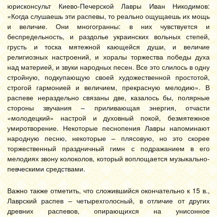
юрисконсульт Киево-Печерской Лавры Иван Никодимов:
«Когда слушаешь эти распевы, то реально ощущаешь их мощь
и величие. Они многогранны: в них чувствуется и
беспредельность, и раздолье украинских вольных степей,
грусть и тоска мятежной кающейся души, и величие
религиозных настроений, и хоралы торжества победы духа
над материей, и звуки народных песен. Все это слилось в одну
стройную, подкупающую своей художественной простотой,
строгой гармонией и величием, прекрасную мелодию». В
распеве нераздельно связаны две, казалось бы, полярные
стороны звучания – приливающая энергия, отчасти
«молодецкий» настрой и духовный покой, безмятежное
умиротворение. Некоторые песнопения Лавры напоминают
народную песню, некоторые – плясовую, но это скорее
торжественный праздничный гимн с подражанием в его
мелодиях звону колоколов, который воплощается музыкально-
певческими средствами.
Важно также отметить, что сложившийся окончательно к 15 в.,
Лаврский распев – четырехголосный, в отличие от других
древних распевов, опирающихся на унисонное