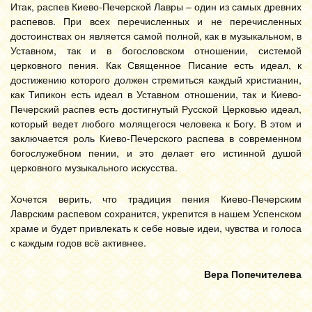
Итак, распев Киево-Печерской Лавры – один из самых древних
распевов. При всех перечисленных и не перечисленных
достоинствах он является самой полной, как в музыкальном, в
Уставном, так и в богословском отношении, системой
церковного пения. Как Священное Писание есть идеал, к
достижению которого должен стремиться каждый христианин,
как Типикон есть идеал в Уставном отношении, так и Киево-
Печерский распев есть достигнутый Русской Церковью идеал,
который ведет любого молящегося человека к Богу. В этом и
заключается роль Киево-Печерского распева в современном
богослужебном пении, и это делает его истинной душой
церковного музыкального искусства.
Хочется верить, что традиция пения Киево-Печерским
Лаврским распевом сохранится, укрепится в нашем Успенском
храме и будет привлекать к себе новые идеи, чувства и голоса
с каждым годов всё активнее.
Вера Попечителева