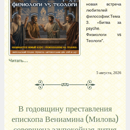
новая встреча
любителей
философии:Тема
3. «Битва за
psyche.
Физиологи vs
Теологи".
Читать…
5 августа, 2026
В годовщину преставления
епископа Вениамина (Милова)
совершена заупокойная лития