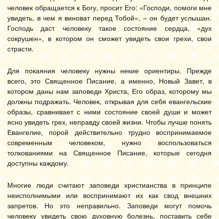
человек обращается к Богу, просит Его: «Господи, помоги мне
увидеть, в чем я виноват перед Тобой», – он будет услышан.
Господь даст человеку такое состояние сердца, «дух
сокрушен», в котором он сможет увидеть свои грехи, свои
страсти.
Для покаяния человеку нужны некие ориентиры. Прежде
всего, это Священное Писание, а именно, Новый Завет, в
котором даны нам заповеди Христа, Его образ, которому мы
должны подражать. Человек, открывая для себя евангельские
образы, сравнивает с ними состояние своей души и может
ясно увидеть грех, неправду своей жизни. Чтобы лучше понять
Евангелие, порой действительно трудно воспринимаемое
современным человеком, нужно воспользоваться
толкованиями на Священное Писание, которые сегодня
доступны каждому.
Многие люди считают заповеди христианства в принципе
неисполнимыми или воспринимают их как свод внешних
запретов. Но это неправильно. Заповеди могут помочь
человеку увидеть свою духовную болезнь, поставить себе