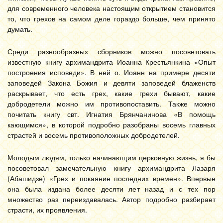
для современного человека настоящим открытием становится
то, что грехов на самом деле гораздо больше, чем принято
думать.
Среди разнообразных сборников можно посоветовать
известную книгу архимандрита Иоанна Крестьянкина «Опыт
построения исповеди». В ней о. Иоанн на примере десяти
заповедей Закона Божия и девяти заповедей блаженств
раскрывает, что есть грех, какие грехи бывают, какие
добродетели можно им противопоставить. Также можно
почитать книгу свт. Игнатия Брянчанинова «В помощь
кающимся», в которой подробно разобраны восемь главных
страстей и восемь противоположных добродетелей.
Молодым людям, только начинающим церковную жизнь, я бы
посоветовал замечательную книгу архимандрита Лазаря
(Абашидзе) «Грех и покаяние последних времен». Впервые
она была издана более десяти лет назад и с тех пор
множество раз переиздавалась. Автор подробно разбирает
страсти, их проявления.