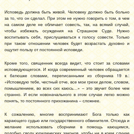
Исповедь должна быть живой. Человеку должно быть больно
за то, что он сделал. При этом не нужно говорить о том, в чем
на самом деле не обличает совесть, так, на всякий случай,
чтобы избежать осуждения на Страшном Суде. Нужно
воспитывать себя, прислушиваться к голосу совести. Только
при таком отношении человек будет возрастать духовно и
ощутит пользу от постоянной исповеди.
Кроме того, священник всегда видит, что стоит за словами
исповедующегося. И когда современный человек обращается
к батюшке словами, переписанными из сборника 19 в.:
«Исповедую тебе, честный отче, все мои грехи делом, словом,
помышлением, во всех сих каюсь…» – это звучит более чем
странно. И если новоначального в этом случае легко можно
понять, то постоянного прихожанина – сложнее.
К сожалению, многие воспринимают Бога только как
карающего судью или государственного обвинителя. Отсюда и
желание использовать сборники в помощь кающимся,
подобно своду юридических законов, чтобы ни в коем случае