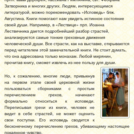
Затворника и многих других. Людям, интересующимся
литературой, можно порекомендовать «Исповедь» блж.
Августина. Книги помогают нам увидеть истинное состояние
своей души. Например, в «Лествице» прп. Иоанна
Лествичника дается подробнейший разбор страстей,
анализируются самые тонкие греховные движения
человеческой души. Все страсти, как на выставке, открываются
перед читателем этой замечательной книги. Не стоит думать,
что она адресована только монахам. Любой мирянин,
прочитав книгу, сможет извлечь из нее пользу для души.
Но, к сожалению, многие люди, привыкнув
на первом этапе своей церковной жизни
пользоваться сборниками с простым
перечислением грехов, начинают
формально относиться к исповеди.
Переписывая грехи из книги, человек не
видит в себе страстей, не может оценить
свои поступки. Его исповедь сводится к
бесконечному перечислению грехов, убивающему настоящее
покаянное чувство.