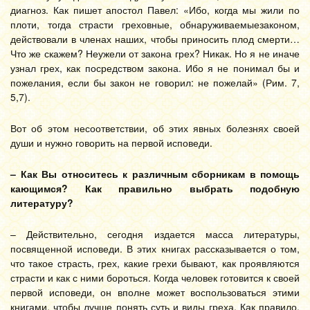
диагноз. Как пишет апостол Павел: «Ибо, когда мы жили по
плоти, тогда страсти греховные, обнаруживаемыезаконом,
действовали в членах наших, чтобы приносить плод смерти…
Что же скажем? Неужели от закона грех? Никак. Но я не иначе
узнал грех, как посредством закона. Ибо я не понимал бы и
пожелания, если бы закон не говорил: не пожелай» (Рим. 7,
5,7).
Вот об этом несоответствии, об этих явных болезнях своей
души и нужно говорить на первой исповеди.
– Как Вы относитесь к различным сборникам в помощь
кающимся? Как правильно выбрать подобную
литературу?
– Действительно, сегодня издается масса литературы,
посвященной исповеди. В этих книгах рассказывается о том,
что такое страсть, грех, какие грехи бывают, как проявляются
страсти и как с ними бороться. Когда человек готовится к своей
первой исповеди, он вполне может воспользоваться этими
книгами, чтобы лучше понять суть и виды греха. Как правило,