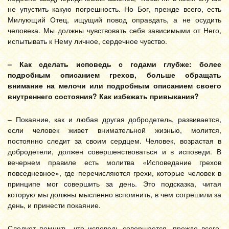
не упустить какую погрешность. Но Бог, прежде всего, есть
Милующий Отец, ищущий повод оправдать, а не осудить
человека. Мы должны чувствовать себя зависимыми от Него,
испытывать к Нему личное, сердечное чувство.
– Как сделать исповедь с годами глубже: более
подробным описанием грехов, больше обращать
внимание на мелочи или подробным описанием своего
внутреннего состояния? Как избежать привыкания?
– Покаяние, как и любая другая добродетель, развивается,
если человек живет внимательной жизнью, молится,
постоянно следит за своим сердцем. Человек, возрастая в
добродетели, должен совершенствоваться и в исповеди. В
вечернем правиле есть молитва «Исповедание грехов
повседневное», где перечисляются грехи, которые человек в
принципе мог совершить за день. Это подсказка, читая
которую мы должны мысленно вспомнить, в чем согрешили за
день, и принести покаяние.
Следует помнить, что исповедь совершается, прежде всего,