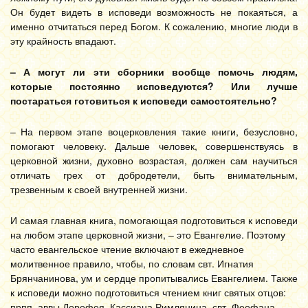
Он будет видеть в исповеди возможность не покаяться, а
именно отчитаться перед Богом. К сожалению, многие люди в
эту крайность впадают.
– А могут ли эти сборники вообще помочь людям,
которые постоянно исповедуются? Или лучше
постараться готовиться к исповеди самостоятельно?
– На первом этапе воцерковления такие книги, безусловно,
помогают человеку. Дальше человек, совершенствуясь в
церковной жизни, духовно возрастая, должен сам научиться
отличать грех от добродетели, быть внимательным,
трезвенным к своей внутренней жизни.
И самая главная книга, помогающая подготовиться к исповеди
на любом этапе церковной жизни, – это Евангелие. Поэтому
часто евангельское чтение включают в ежедневное
молитвенное правило, чтобы, по словам свт. Игнатия
Брянчанинова, ум и сердце пропитывались Евангелием. Также
к исповеди можно подготовиться чтением книг святых отцов:
прпп. аввы Дорофея, Кассиана Римлянина, свт. Феофана