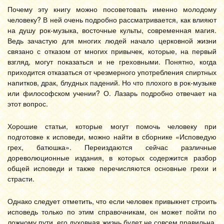
Почему эту книгу можно посоветовать именно молодому
человеку? В ней очень подробно рассматривается, как влияют
на душу рок-музыка, восточные культы, современная магия.
Ведь зачастую для многих людей начало церковной жизни
связано с отказом от многих привычек, которые, на первый
взгляд, могут показаться и не греховными. Понятно, когда
приходится отказаться от чрезмерного употребления спиртных
напитков, драк, блудных падений. Но что плохого в рок-музыке
или философском учении? О. Лазарь подробно отвечает на
этот вопрос.
Хорошие статьи, которые могут помочь человеку при
подготовке к исповеди, можно найти в сборнике «Исповедую
грех, батюшка». Переиздаются сейчас различные
дореволюционные издания, в которых содержится разбор
общей исповеди и также перечисляются основные грехи и
страсти.
Однако следует отметить, что если человек привыкнет строить
исповедь только по этим справочникам, он может пойти по
ложному пути, его духовная жизнь будет не совсем правильна.