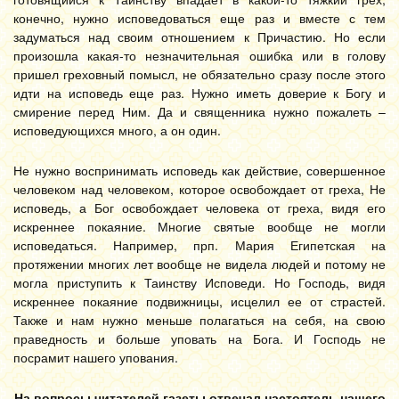
конечно, нужно исповедоваться еще раз и вместе с тем
задуматься над своим отношением к Причастию. Но если
произошла какая-то незначительная ошибка или в голову
пришел греховный помысл, не обязательно сразу после этого
идти на исповедь еще раз. Нужно иметь доверие к Богу и
смирение перед Ним. Да и священника нужно пожалеть –
исповедующихся много, а он один.
Не нужно воспринимать исповедь как действие, совершенное
человеком над человеком, которое освобождает от греха, Не
исповедь, а Бог освобождает человека от греха, видя его
искреннее покаяние. Многие святые вообще не могли
исповедаться. Например, прп. Мария Египетская на
протяжении многих лет вообще не видела людей и потому не
могла приступить к Таинству Исповеди. Но Господь, видя
искреннее покаяние подвижницы, исцелил ее от страстей.
Также и нам нужно меньше полагаться на себя, на свою
праведность и больше уповать на Бога. И Господь не
посрамит нашего упования.
На вопросы читателей газеты отвечал настоятель нашего