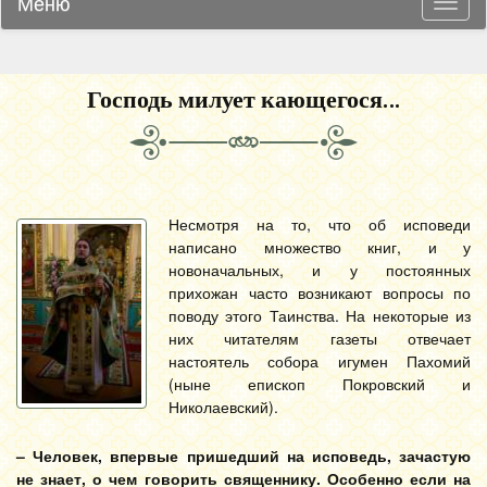
Меню
Навиг
Господь милует кающегося…
Несмотря на то, что об исповеди
написано множество книг, и у
новоначальных, и у постоянных
прихожан часто возникают вопросы по
поводу этого Таинства. На некоторые из
них читателям газеты отвечает
настоятель собора игумен Пахомий
(ныне епископ Покровский и
Николаевский).
– Человек, впервые пришедший на исповедь, зачастую
не знает, о чем говорить священнику. Особенно если на