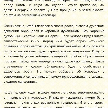
перед Богом. И когда мы сделали что-то греховное, мы
должны сердечно просить у Него прощения, а затем сказать
об этом на ближайшей исповеди.
Очень важно, чтобы человек в своем росте, в своем духовном
движении обращался к хорошим духовникам. Эти хорошие
духовники – святые нашей Церкви. Если человек будет читать
святоотеческие книги, перед ним будет образ истинного
покаяния, образ настоящей христианской жизни. А он по мере
сил и возможностей будет стремиться им подражать. И пусть
его жизнь будет несвободна от падений, ошибок, образ святых
поставит перед ним определенную духовную планку. Такое
стремление к идеалу обязательно будет способствовать
духовному росту. Но нельзя забывать об исповеди у
современных священников, причем исповедоваться стараться
у одного священника.
Когда человек ходит в храм много лет, есть вероятность, что
он привыкнет к исповеди. К такому искушению нужно быть
готовым, принять как временную трудность. И в это время
многое зависит от настроя, ревности, духовного поиска