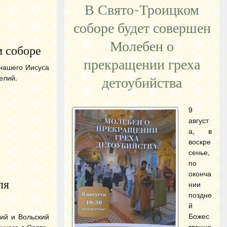
В Свято-Троицком
соборе будет совершен
Молебен о
м соборе
прекращении греха
 нашего Иисуса
елий.
детоубийства
9
август
а, в
воскре
сенье,
по
оконча
ля
нии
поздне
й
Божес
кий и Вольский
твенно
икого в Свято-