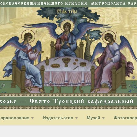
СОКОПРЕОСВЯЩЕННЕЙШЕГО ИГНАТИЯ, МИТРОПОЛИТА САРА
дворье — Свято-Троицкий кафедральный с
 православия
Издательство
Музей
Фотогале