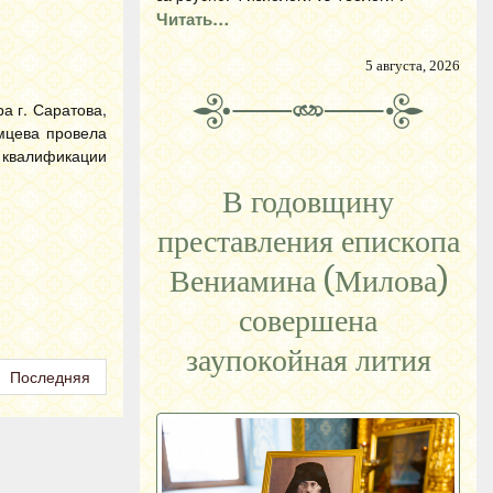
Читать…
5 августа, 2026
а г. Саратова,
мцева провела
 квалификации
В годовщину
преставления епископа
Вениамина (Милова)
совершена
заупокойная лития
Последняя