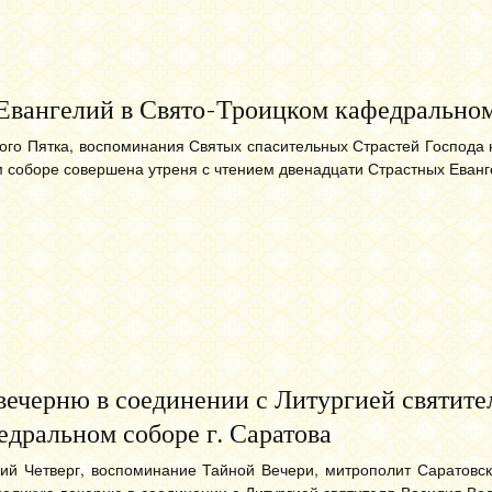
 Евангелий в Свято-Троицком кафедрально
кого Пятка, воспоминания Святых спасительных Страстей Господа
м соборе совершена утреня с чтением двенадцати Страстных Еванг
ечерню в соединении с Литургией святите
дральном соборе г. Саратова
кий Четверг, воспоминание Тайной Вечери, митрополит Саратовс
еликую вечерню в соединении с Литургией святителя Василия Вел