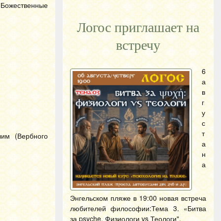
 Божественные
Логос приглашает на
встречу
6
а
в
г
у
с
т
лим (Вербного
а
н
а
Энгельском пляже в 19:00 новая встреча
любителей философии:Тема 3. «Битва
за psyche. Физиологи vs Теологи".