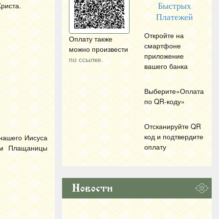
риста.
Быстрых
Платежей
Откройте на
Оплату также
смартфоне
можно произвести
приложение
по ссылке.
вашего банка
Выберите«Оплата
по
QR
-коду»
Отсканируйте
QR
код и подтвердите
 нашего Иисуса
оплату
ом Плащаницы
Новости