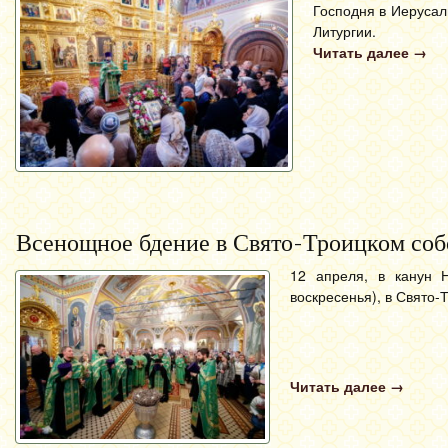
Господня в Иеруса
Литургии.
Читать далее
→
Всенощное бдение в Свято-Троицком соб
12 апреля, в канун Н
воскресенья), в Свято
Читать далее
→