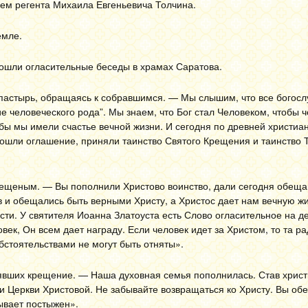
ем регента Михаила Евгеньевича Толчина.
емле.
рошли огласительные беседы в храмах Саратова.
пастырь, обращаясь к собравшимся. — Мы слышим, что все богос
ие человеческого рода”. Мы знаем, что Бог стал Человеком, чтобы 
обы мы имели счастье вечной жизни. И сегодня по древней христиа
ошли оглашение, приняли таинство Святого Крещения и таинство 
рещеным. — Вы пополнили Христово воинство, дали сегодня обеща
ов и обещались быть верными Христу, а Христос дает нам вечную жи
сти. У святителя Иоанна Златоуста есть Слово огласительное на д
овек, Он всем дает награду. Если человек идет за Христом, то та ра
бстоятельствами не могут быть отняты».
явших крещение. — Наша духовная семья пополнилась. Став христ
ми Церкви Христовой. Не забывайте возвращаться ко Христу. Вы о
бывает постыжен».