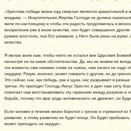
«Христова победа жизни над смертью является краеугольной в ж
владыка. — Искупительная Жертва Господа не должна оказаться 
жили по-настоящему и чтобы эта радость продолжилась в вечнос
воскресении уже в ином качестве, оно будет совершенно други
руками апостолы, они Его узнавали, у Него были раны на руках, 
качества.
Я желаю всем нам, чтобы никто не остался вне Царствия Божией
несмотря ни на какие обстоятельства. Да, мы не можем ее всегд
эти моменты нам никакие слова не нужны, нам ничего не надо об
сердцем. Разум, конечно, может говорить о другом, но до грехо
Это сейчас они, как лебедь, рак и щука, нас разрывают в разны
третье. Но приходит Господь Иисус Христос и дает нам силу боро
помогает нам восстанавливать эту гармонию между разумом и сер
борьбе, потому что враг рода человеческого не дремлет, он буде
Е
сли человек в течение жизни боролся с грехом и стремился ко 
развитие, и этому развитию не будет конца. Он будет пребывать
может приходить на сердце».