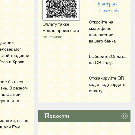
Быстрых
Платежей
Откройте на
Оплату также
смартфоне
можно произвести
приложение
по ссылке.
вашего банка
лужение
человек мог
нской традиции
Выберите«Оплата
Тела и Крови
по
QR
-коду»
Отсканируйте
QR
ние быть со
код и подтвердите
знь. В разном
оплату
ень Святой
дость и та
Новости
ианами, вы не
бещали Ему