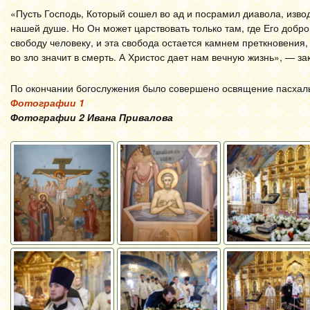
«Пусть Господь, Который сошел во ад и посрамил диавола, извод
нашей душе. Но Он может царствовать только там, где Его добров
свободу человеку, и эта свобода остается камнем преткновения, к
во зло значит в смерть. А Христос дает нам вечную жизнь», — з
По окончании богослужения было совершено освящение пасхал
Фотографии 1
Фотографии 2 Ивана Привалова