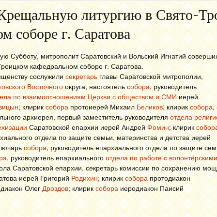
Крещальную литургию в Свято-Тр
м соборе г. Саратова
кую Субботу, митрополит Саратовский и Вольский Игнатий соверш
Троицком кафедральном соборе г. Саратова.
ященству сослужили
секретарь
главы Саратовской митрополии,
овского Восточного
округа, настоятель
собора
, руководитель
ела по взаимоотношениям Церкви с обществом и СМИ
иерей
вицын
; клирик
собора
протоиерей Михаил
Беликов
; клирик
собора
,
ьного архиерея, первый заместитель руководителя
отдела религи
ехизации
Саратовской епархии иерей Андрей
Фомин
; клирик
собор
хиального отдела по защите семьи, материнства и детства иерей
ключарь
собора
, руководитель епархиального отдела по защите сем
ра
, руководитель епархиального
отдела по работе с волонтёрским
ола Саратовской епархии, секретарь комиссии по сохранению мощ
атова иерей Григорий
Родихин
;
клирик
собора
протодиакон
одиакон Олег
Дроздов
; клирик
собора
иеродиакон Паисий