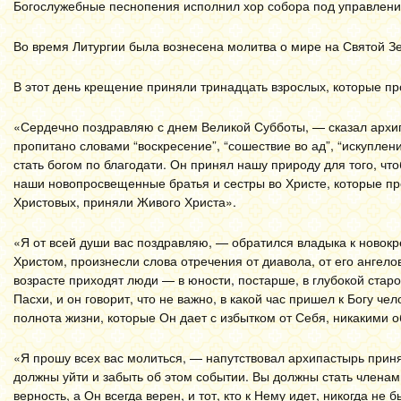
Богослужебные песнопения исполнил хор собора под управлени
Во время Литургии была вознесена молитва о мире на Святой З
В этот день крещение приняли тринадцать взрослых, которые п
«Сердечно поздравляю с днем Великой Субботы, — сказал архи
пропитано словами “воскресение”, “сошествие во ад”, “искуплен
стать богом по благодати. Он принял нашу природу для того, чт
наши новопросвещенные братья и сестры во Христе, которые пр
Христовых, приняли Живого Христа».
«Я от всей души вас поздравляю, — обратился владыка к новок
Христом, произнесли слова отречения от диавола, от его ангел
возрасте приходят люди — в юности, постарше, в глубокой старо
Пасхи, и он говорит, что не важно, в какой час пришел к Богу чел
полнота жизни, которые Он дает с избытком от Себя, никакими о
«Я прошу всех вас молиться, — напутствовал архипастырь прин
должны уйти и забыть об этом событии. Вы должны стать члена
верность, а Он всегда верен, и тот, кто к Нему идет, никогда не 