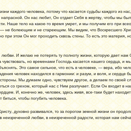
изни каждого человека, потому что касается судьбы каждого из на
напрасной. Он нас любит, Он отдает Себя в жертву, чтобы мы был
ти. Наше тело на какое-то время умрет, и мы получим его при вс
м — не болеющим и не стареющим. Мы видим, что Воскресшего Хри
но при этом Он мог проходить сквозь стены. То есть это материя, н
 любви. И желаю не потерять ту полноту жизни, которую дает нам 
а чувствовать, но временами Господь касается нашего сердца, и мы
ъяснять. Это самое сильное, что есть в человеке, — вера, ибо чел
падения человек находился в гармонии: и разум, и воля, и сердце 
е стороны. Мы думаем одно, чувствуем другое, а делаем по своей с
ться со грехом, который нас с Ним разлучает. Если Он входит в на
дцем. И, конечно же, человек, здесь живя, все-таки будет находит
т биться, чтобы погубить человека.
Христу, духовно развивался, то за порогом земной жизни он продол
 в неизреченной любви, в неизреченной радости, которая нам сейч