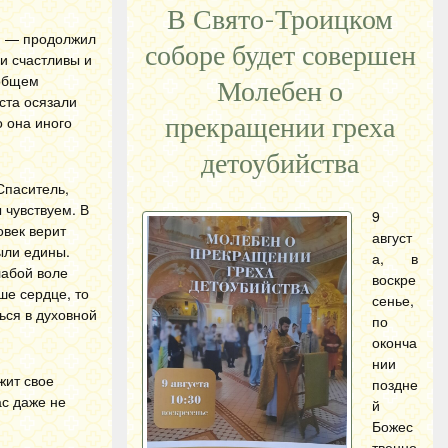
В Свято-Троицком
с, — продолжил
соборе будет совершен
и счастливы и
еобщем
Молебен о
ста осязали
о она иного
прекращении греха
детоубийства
Спаситель,
 чувствуем. В
9
овек верит
август
были едины.
а, в
лабой воле
воскре
ше сердце, то
сенье,
ься в духовной
по
оконча
нии
жит свое
поздне
ас даже не
й
Божес
твенно