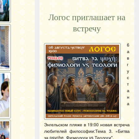
Логос приглашает на
встречу
6
а
в
г
у
с
т
а
н
а
Энгельском пляже в 19:00 новая встреча
любителей философии:Тема 3. «Битва
за psyche. Физиологи vs Теологи".