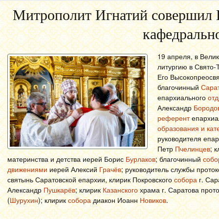
Митрополит Игнатий совершил 
кафедрально
19 апреля, в Вели
литургию в Свято-
Его Высокопреосв
благочинный
Сарат
епархиального
отд
Александр
Бородо
референт
епархиал
образования и кат
руководителя епар
Петр
Пчелинцев
; 
материнства и детства иерей Борис
Бурлаков
; благочинный
собо
движениями
иерей Алексий
Грачёв
;
руководитель службы проток
святынь Саратовской епархии, клирик Покровского
собора
г. Сар
Александр
Пушкарёв
; клирик
Казанского
храма г. Саратова прот
(
Шурухин
); клирик
собора
диакон Иоанн
Новиков
.