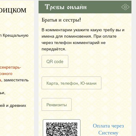
Требы онлайн
оицком
Братья и сестры!
В комментарии укажите какую требу вы и
ил Крещальную
имена для поминовения. При оплате
через телефон комментарий не
передаётся.
QR code
секретарь-
озного
а
, заместитель
Карта, телефон, Ю-мани
ьи,
и
Реквизиты
ей и древних
Оплата через
Систему