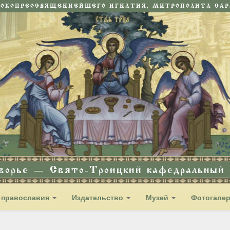
СОКОПРЕОСВЯЩЕННЕЙШЕГО ИГНАТИЯ, МИТРОПОЛИТА САРА
дворье — Свято-Троицкий кафедральный с
 православия
Издательство
Музей
Фотогале