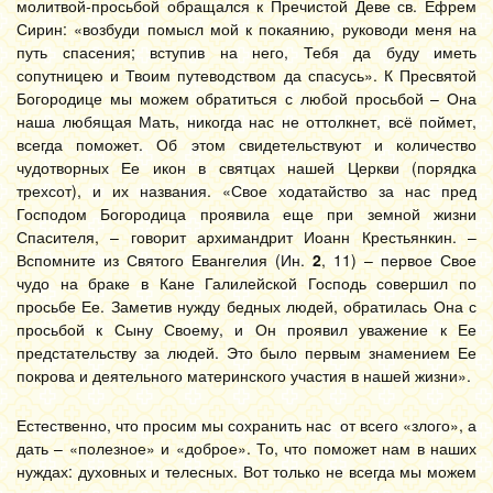
молитвой-просьбой обращался к Пречистой Деве св. Ефрем
Сирин: «возбуди помысл мой к покаянию, руководи меня на
путь спасения; вступив на него, Тебя да буду иметь
сопутницею и Твоим путеводством да спасусь». К Пресвятой
Богородице мы можем обратиться с любой просьбой – Она
наша любящая Мать, никогда нас не оттолкнет, всё поймет,
всегда поможет. Об этом свидетельствуют и количество
чудотворных Ее икон в святцах нашей Церкви (порядка
трехсот), и их названия. «Свое ходатайство за нас пред
Господом Богородица проявила еще при земной жизни
Спасителя, – говорит архимандрит Иоанн Крестьянкин. –
Вспомните из Святого Евангелия (Ин.
2
, 11) – первое Свое
чудо на браке в Кане Галилейской Господь совершил по
просьбе Ее. Заметив нужду бедных людей, обратилась Она с
просьбой к Сыну Своему, и Он проявил уважение к Ее
предстательству за людей. Это было первым знамением Ее
покрова и деятельного материнского участия в нашей жизни».
Естественно, что просим мы сохранить нас от всего «злого», а
дать – «полезное» и «доброе». То, что поможет нам в наших
нуждах: духовных и телесных. Вот только не всегда мы можем