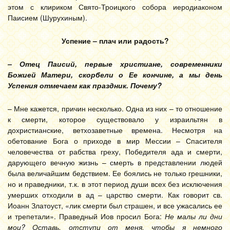
этом с клириком Свято-Троицкого собора иеродиаконом
Паисием (Шурухиным).
Успение – плач или радость?
– Отец Паисий, первые христиане, современники
Божией Матери, скорбели о Ее кончине, а мы день
Успения отмечаем как праздник. Почему?
– Мне кажется, причин несколько. Одна из них – то отношение
к смерти, которое существовало у израильтян в
дохристианские, ветхозаветные времена. Несмотря на
обетование Бога о приходе в мир Мессии – Спасителя
человечества от рабства греху, Победителя ада и смерти,
дарующего вечную жизнь – смерть в представлении людей
была величайшим бедствием. Ее боялись не только грешники,
но и праведники, т.к. в этот период души всех без исключения
умерших отходили в ад – царство смерти. Как говорит св.
Иоанн Златоуст, «лик смерти был страшен, и все ужасались ее
и трепетали». Праведный Иов просил Бога:
Не малы ли дни
мои? Оставь, отступи от меня, чтобы я немного