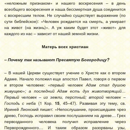
«неложным признаком» и нашего воскресения – в день
всеобщего воскресения и наша бессмертная душа соединится
с воскресшим телом. Не случайно существует выражение (по
сути библейское): «Человек рождается на смерть, а умирает
на живот (на жизнь)». А уж каким будет этот «живот» для
каждого из нас – зависит от нашей земной жизни.
Матерь всех христиан
– Почему так называют Пресвятую Богородицу?
– В нашей Церкви существует учение о Христе как о втором
Адаме. Начало положил еще апостол Павел, говоря о первом
и втором человеке:
«первый человек Адам стал душою
живущею»; а последний Адам есть дух животворящий…
Первый человек – из земли, перстный; второй человек –
Господь с неба
(1 Кор.
15
, 45–47). Развивая эту тему, св.
Ириней Лионский пишет: «Непослушание, происшедшее чрез
древо, Господь исправил своим послушанием на древе… Грех
первозданного человека получил исправление через
Перворожденного… И таким образом разорваны узы,