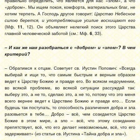
правильно определить, что является для нас «злом», а что
«добром». Мы ищем покоя, комфорта, материальных благ, не
хотим терпеть. А Господь другое говорит:
Царство Небесное
силою берется, и употребляющие усилие восхищают его
(Мф.
11
, 12). Он объявляет нелегкий поиск этого Царства
главной человеческой заботой (см.: Мф.
6
, 33).
– И как же нам разобраться с «добром» и «злом»? В чем
критерий?
– Обратимся к отцам. Советует св. Иустин Попович: «Всегда
выбирай и ищи то, что самым быстрым и верным образом
ведет к Царству Божию и правде его. Во всяком недоумении,
во всякой проблеме, во всякой ситуации рассуждай так:
выберу это, а не то, сделаю это, а не то, потому что это меня
всего вернее ведет к Царствию Божию и правде его… Если
будешь так поступать, то способность различения добра и зла
разовьется в тебе… Добро – всё, чем созидается Царство
Божие в этом мире, а зло – всё, что этому созиданию
препятствует, всё, что его делает невозможным, всё, что его
задерживает» (из статьи св. Иустина «Тайна добра и зла»).