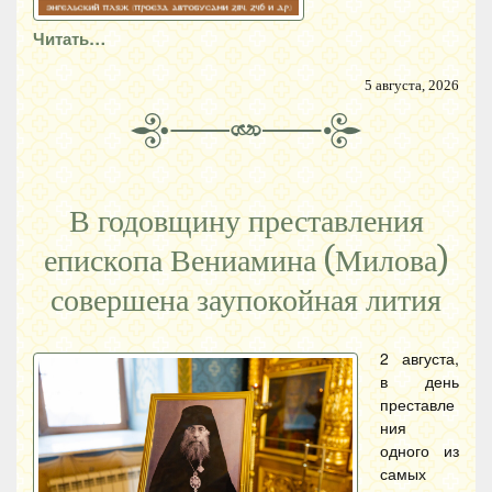
Читать…
5 августа, 2026
В годовщину преставления
епископа Вениамина (Милова)
совершена заупокойная лития
2 августа,
в день
преставле
ния
одного из
самых