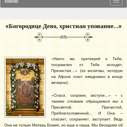
Меню
Навиг
«Богородице Дево, христиан упование…»
«Никто же, притекаяй к Тебе,
посрамлен от Тебе исходит,
Пречистая…» (из молитвы, которую
на Афоне поют ежедневно в конце
вечерни).
«Спаси, сохрани, заступи…» – с
такими словами обращаемся мы к
Пресвятой, Пречистой,
Преблагословенной… И Она –
спасает, сохраняет, заступает. Ведь
Она не только Матерь Божия, но еще и наша. Мы беседуем об