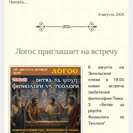
Читать…
6 августа, 2026
Логос приглашает на встречу
6 августа на
Энгельском
пляже в 19:00
новая встреча
любителей
философии:Тема
3. «Битва за
psyche.
Физиологи vs
Теологи".