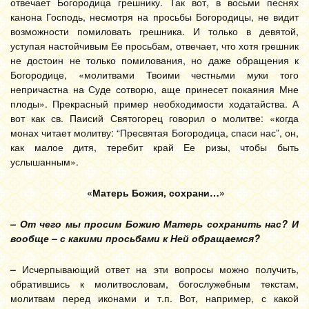
отвечает Богородица грешнику. Так вот, в восьми песнях
канона Господь, несмотря на просьбы Богородицы, не видит
возможности помиловать грешника. И только в девятой,
уступая настойчивым Ее просьбам, отвечает, что хотя грешник
не достоин не только помилования, но даже обращения к
Богородице, «молитвами Твоими честн
ы
ми м
у
ки того
непричастна на Суде сотворю, аще принесет покаяния Мне
плоды». Прекрасный пример необходимости ходатайства. А
вот как св. Паисий Святогорец говорил о молитве: «когда
монах читает молитву: “Пресвятая Богородица, спаси нас”, он,
как малое дитя, теребит край Ее ризы, чтобы быть
услышанным».
«Матерь Божия, сохрани…»
– От чего мы просим Божию Матерь сохранить нас? И
вообще – с какими просьбами к Ней обращаемся?
–
Исчерпывающий ответ на эти вопросы можно получить,
обратившись к молитвословам, богослужебным текстам,
молитвам перед иконами и т.п. Вот, например, с какой