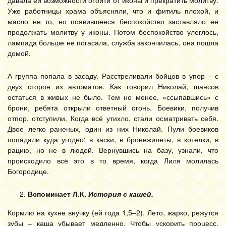
давала ей возможности отойти от иконы и прекратить молитву.
Уже работницы храма объясняли, что и фитиль плохой, и
масло не то, но появившееся беспокойство заставляло ее
продолжать молитву у иконы. Потом беспокойство улеглось,
лампада больше не погасала, служба закончилась, она пошла
домой.
А группа попала в засаду. Расстреливали бойцов в упор – с
двух сторон из автоматов. Как говорил Николай, шансов
остаться в живых не было. Тем не менее, «ссыпавшись» с
брони, ребята открыли ответный огонь. Боевики, получив
отпор, отступили. Когда всё утихло, стали осматривать себя.
Двое легко раненых, один из них Николай. Пули боевиков
попадали куда угодно: в каски, в бронежилеты, в котелки, в
рацию, но не в людей. Вернувшись на базу, узнали, что
происходило всё это в то время, когда Лиля молилась
Богородице.
Вспоминает Л.К.
История с кашей.
Кормлю на кухне внучку (ей года 1,5–2). Лето, жарко, режутся
зубы – каша убывает медленно. Чтобы ускорить процесс,