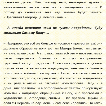
основным делом. Нам, малодушным, немощным духовно,
непостоянным, не выстоять без Ее благодатной помощи. И
потому до скончания века над землей будет звучать:
«Пресвятая Богородица, помогай нам!»
– А иногда говорят: «мне не нужны посредники, буду
молиться Самому Богу»…
– Наверное, это всё же больше относится к протестантам: они
должным образом не почитают ни Матерь Божию, ни святых,
ни ангельские силы. А в православии всё это – неотъемлемая
часть церковного благочестия, которую воспринимает
церковный народ с радостью. Слово «посредники» в данном
случае кажется не вполне подходящим, мне как-то ближе –
помощники, ходатаи, заступники
. Так вот – если человек всё
это отвергает, то он, скорее всего, абсолютно не воцерковлен
и ни разу в жизни не открывал молитвослова. Ведь и в
домашних правилах, и в богослужебных текстах присутствуют
молитвы и напрямую обращенные к Богу, и с просьбами о
ходатайстве к Богородице, святым… Это правило Церкви. А
если ты Церковь не слушаешь и сам себе «правило», то какой