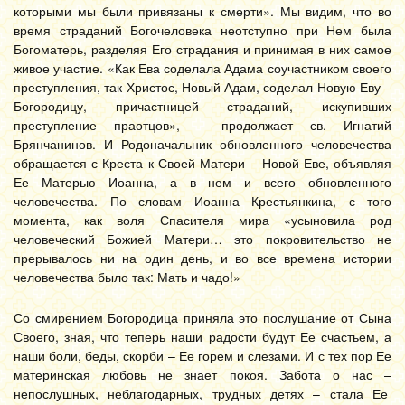
которыми мы были привязаны к смерти». Мы видим, что во
время страданий Богочеловека неотступно при Нем была
Богоматерь, разделяя Его страдания и принимая в них самое
живое участие. «Как Ева соделала Адама соучастником своего
преступления, так Христос, Новый Адам, соделал Новую Еву –
Богородицу, причастницей страданий, искупивших
преступление праотцов», – продолжает св. Игнатий
Брянчанинов. И Родоначальник обновленного человечества
обращается с Креста к Своей Матери – Новой Еве, объявляя
Ее Матерью Иоанна, а в нем и всего обновленного
человечества. По словам Иоанна Крестьянкина, с того
момента, как воля Спасителя мира «усыновила род
человеческий Божией Матери… это покровительство не
прерывалось ни на один день, и во все времена истории
человечества было так: Мать и чадо!»
Со смирением Богородица приняла это послушание от Сына
Своего, зная, что теперь наши радости будут Ее счастьем, а
наши боли, беды, скорби – Ее горем и слезами. И с тех пор Ее
материнская любовь не знает покоя. Забота о нас –
непослушных, неблагодарных, трудных детях – стала Ее