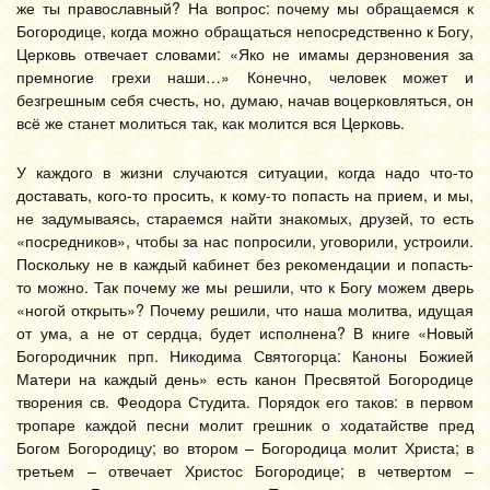
же ты православный? На вопрос: почему мы обращаемся к
Богородице, когда можно обращаться непосредственно к Богу,
Церковь отвечает словами: «Яко не имамы дерзновения за
премногие грехи наши…» Конечно, человек может и
безгрешным себя счесть, но, думаю, начав воцерковляться, он
всё же станет молиться так, как молится вся Церковь.
У каждого в жизни случаются ситуации, когда надо что-то
доставать, кого-то просить, к кому-то попасть на прием, и мы,
не задумываясь, стараемся найти знакомых, друзей, то есть
«посредников», чтобы за нас попросили, уговорили, устроили.
Поскольку не в каждый кабинет без рекомендации и попасть-
то можно. Так почему же мы решили, что к Богу можем дверь
«ногой открыть»? Почему решили, что наша молитва, идущая
от ума, а не от сердца, будет исполнена? В книге «Новый
Богородичник прп. Никодима Святогорца: Каноны Божией
Матери на каждый день» есть канон Пресвятой Богородице
творения св. Феодора Студита. Порядок его таков: в первом
тропаре каждой песни молит грешник о ходатайстве пред
Богом Богородицу; во втором – Богородица молит Христа; в
третьем – отвечает Христос Богородице; в четвертом –