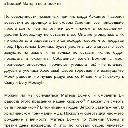
к Божией Матери не относится.
По совокупности названных причин, когда Архангел Гавриил
возвестил Богородице о Ее скором Успении, все пришедшие
проститься с Ней наполнили дом плачем и сетованиями,
умоляя Богородицу не оставлять их. Она же уговаривала их
не скорбеть, а радоваться о Ее исходе, говоря, что, представ
пред Престолом Божиим, будет умолять Его благость о всех
живущих на земле и не только не оставит их, но будет
посещать и охранять. Собранных волей Божией с мест
проповеди апостолов Пречистая утешала так: «Не плачьте,
друзья и ученики Христовы! Своей горестью не возмущайте
Моей радости, но лучше радуйтесь со Мною, что Я отхожу к
Сыну и Богу Моему!»
Можем ли мы ослушаться Матерь Божию и омрачить Ей
радость этого праздника нашей скорбью? И может ли смерть
быть праздником? В понимании людей Ветхого Завета – нет. В
христианском понимании – да. Поскольку смерть для нас – это
рождение в вечность. Матерь Божия по Успении Своем в
третий день воскресла. И это, по словам отцов, является