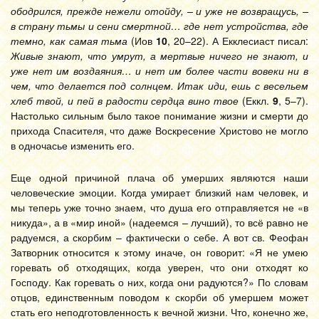
ободрился, прежде нежели отойду, – и уже не возвращусь, –
в страну тьмы и сени смертной… где нет устройства, где
темно, как самая тьма
(Иов
10
, 20–22). А Екклесиаст писал:
Живые знают, что умрут, а мертвые ничего не знают, и
уже нет им воздаяния… и нет им более части вовеки ни в
чем, что делается под солнцем. Итак иди, ешь с весельем
хлеб твой, и пей в радости сердца вино твое
(Еккл.
9
, 5–7).
Настолько сильным было такое понимание жизни и смерти до
прихода Спасителя, что даже Воскресение Христово не могло
в одночасье изменить его.
Еще одной причиной плача об умерших являются наши
человеческие эмоции. Когда умирает близкий нам человек, и
мы теперь уже точно знаем, что душа его отправляется не «в
никуда», а в «мир иной» (надеемся – лучший), то всё равно не
радуемся, а скорбим – фактически о себе. А вот св. Феофан
Затворник относится к этому иначе, он говорит: «Я не умею
горевать об отходящих, когда уверен, что они отходят ко
Господу. Как горевать о них, когда они радуются?» По словам
отцов, единственным поводом к скорби об умершем может
стать его неподготовленность к вечной жизни. Что, конечно же,