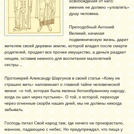
освобождения от него:
имение не должно «уловлять»
душу человека.
Преподобный Антоний
Великий, начиная
подвижническую жизнь, дарит
жителям своей деревни землю, которой владел после смерти
родителей, продает все прочее имущество, а деньги раздает
нищим, оставив немного для воспитания малолетней
сестры…
Протоиерей Александр Шаргунов в своей статье «Кому не
страшно жить» напоминает о главной тайне человеческой
жизни: «о той, которая была явлена богоизбранному народу,
когда он шел через пустыню». О той, о которой, переходя
через огненные скорби наших дней, мы не должны никогда
забывать.
Господь питал Свой народ там, где ничего не произрастало,
манною, падающею с небес. Но предупреждал, что пища у