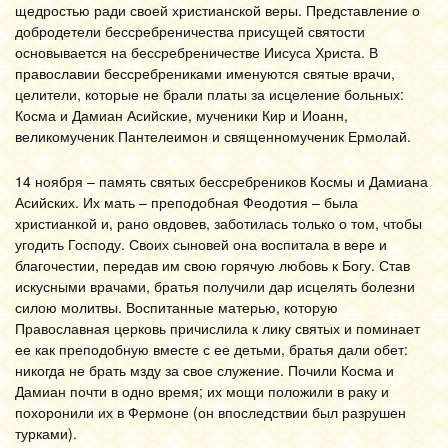
щедростью ради своей христианской веры. Представление о
добродетели бессребреничества присущей святости
основывается на бессребреничестве Иисуса Христа. В
православии бессребрениками именуются святые врачи,
целители, которые не брали платы за исцеление больных:
Косма и Дамиан Асийские, мученики Кир и Иоанн,
великомученик Пантелеимон и священномученик Ермолай.
14 ноября – память святых бессребреников Космы и Дамиана
Асийских. Их мать – преподобная Феодотия – была
христианкой и, рано овдовев, заботилась только о том, чтобы
угодить Господу. Своих сыновей она воспитала в вере и
благочестии, передав им свою горячую любовь к Богу. Став
искусными врачами, братья получили дар исцелять болезни
силою молитвы. Воспитанные матерью, которую
Православная церковь причислила к лику святых и поминает
ее как преподобную вместе с ее детьми, братья дали обет:
никогда не брать мзду за свое служение. Почили Косма и
Дамиан почти в одно время; их мощи положили в раку и
похоронили их в Фермоне (он впоследствии был разрушен
турками).