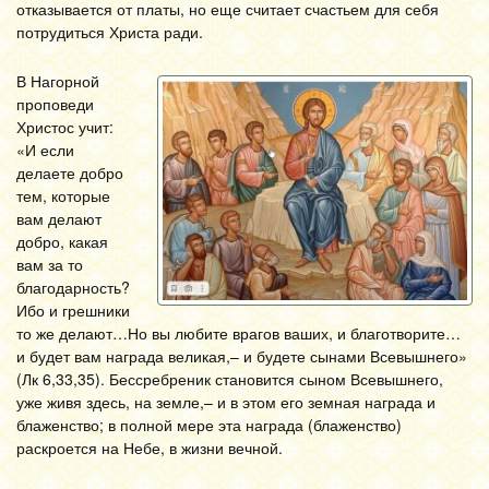
отказывается от платы, но еще считает счастьем для себя
потрудиться Христа ради.
В Нагорной
проповеди
Христос учит:
«И если
делаете добро
тем, которые
вам делают
добро, какая
вам за то
благодарность?
Ибо и грешники
то же делают…Но вы любите врагов ваших, и благотворите…
и будет вам награда великая,– и будете сынами Всевышнего»
(Лк 6,33,35). Бессребреник становится сыном Всевышнего,
уже живя здесь, на земле,– и в этом его земная награда и
блаженство; в полной мере эта награда (блаженство)
раскроется на Небе, в жизни вечной.