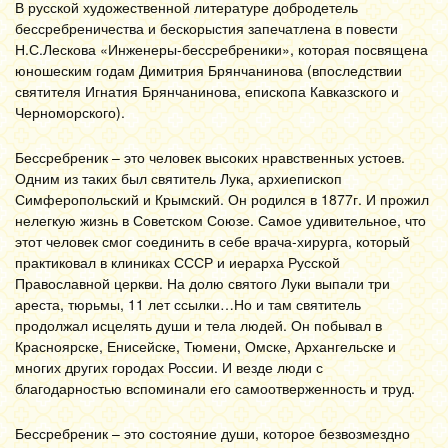
В русской художественной литературе добродетель
бессребреничества и бескорыстия запечатлена в повести
Н.С.Лескова «Инженеры-бессребреники», которая посвящена
юношеским годам Димитрия Брянчанинова (впоследствии
святителя Игнатия Брянчанинова, епископа Кавказского и
Черноморского).
Бессребреник – это человек высоких нравственных устоев.
Одним из таких был святитель Лука, архиепископ
Симферопольский и Крымский. Он родился в 1877г. И прожил
нелегкую жизнь в Советском Союзе. Самое удивительное, что
этот человек смог соединить в себе врача-хирурга, который
практиковал в клиниках СССР и иерарха Русской
Православной церкви. На долю святого Луки выпали три
ареста, тюрьмы, 11 лет ссылки…Но и там святитель
продолжал исцелять души и тела людей. Он побывал в
Красноярске, Енисейске, Тюмени, Омске, Архангельске и
многих других городах России. И везде люди с
благодарностью вспоминали его самоотверженность и труд.
Бессребреник – это состояние души, которое безвозмездно