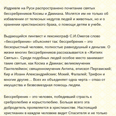
Издревле на Руси распространено почитание святых
бессребреников Космы и Дамиана. Молятся им не только об
избавлении от телесных недугов людей и животных, но и о
хранении христианского брака, о помощи детям в учебе.
Выдающийся лингвист и лексикограф С.И.Ожегов слово
«бессребреник» объясняет так: бессребреник – это
бескорыстный человек, полностью равнодушный к деньгам. О
жизни многих бессребреников рассказывается в «Житиях
Святых». Среди подобных людей особое место занимают
такие святые, как Косма и Дамиан; великомученик
Пантелеймон; священномученик Антипа, епископ Пергамский;
Кир и Иоанн Александрийские; Мокий, Фалалей; Трифон и
многие другие… Всех их объединяет одна черта – отказ от
имущества и безвозмездная помощь людям.
Бессребреник – это человек, победивший страсть к
сребролюбию и корыстолюбию. Больше всего эта
добродетель проявляется в христианстве. Настоящий
христианин в каждом человеке видит Спасителя и не только