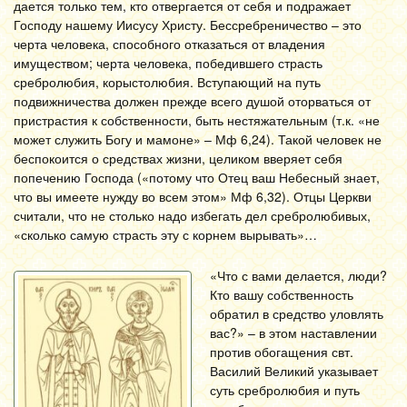
дается только тем, кто отвергается от себя и подражает
Господу нашему Иисусу Христу. Бессребреничество – это
черта человека, способного отказаться от владения
имуществом; черта человека, победившего страсть
сребролюбия, корыстолюбия. Вступающий на путь
подвижничества должен прежде всего душой оторваться от
пристрастия к собственности, быть нестяжательным (т.к. «не
может служить Богу и мамоне» – Мф 6,24). Такой человек не
беспокоится о средствах жизни, целиком вверяет себя
попечению Господа («потому что Отец ваш Небесный знает,
что вы имеете нужду во всем этом» Мф 6,32). Отцы Церкви
считали, что не столько надо избегать дел сребролюбивых,
«сколько самую страсть эту с корнем вырывать»…
«Что с вами делается, люди?
Кто вашу собственность
обратил в средство уловлять
вас?» – в этом наставлении
против обогащения свт.
Василий Великий указывает
суть сребролюбия и путь