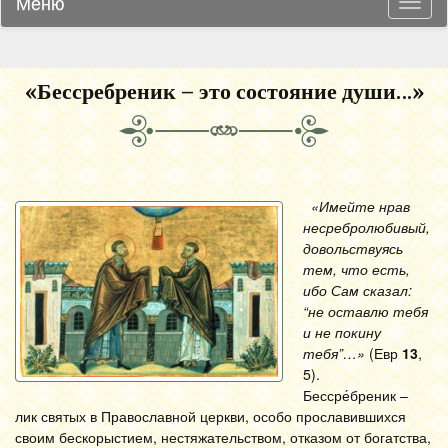
Меню
Навиг
«Бессребреник – это состояние души…»
«Имейте нрав
несребролюбивый,
довольствуясь
тем, что есть,
ибо Сам сказал:
“не оставлю тебя
и не покину
тебя”…»
(Евр
13
,
5).
Бессре́бреник –
лик святых в Православной церкви, особо прославившихся
своим бескорыстием, нестяжательством, отказом от богатства,