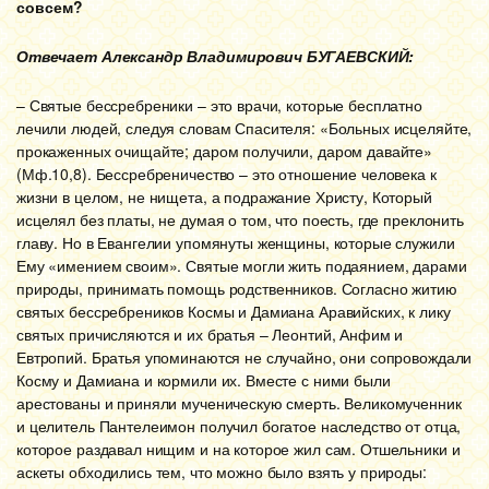
совсем?
Отвечает Александр Владимирович БУГАЕВСКИЙ:
– Святые бессребреники – это врачи, которые бесплатно
лечили людей, следуя словам Спасителя: «Больных исцеляйте,
прокаженных очищайте; даром получили, даром давайте»
(Мф.10,8). Бессребреничество – это отношение человека к
жизни в целом, не нищета, а подражание Христу, Который
исцелял без платы, не думая о том, что поесть, где преклонить
главу. Но в Евангелии упомянуты женщины, которые служили
Ему «имением своим». Святые могли жить подаянием, дарами
природы, принимать помощь родственников. Согласно житию
святых бессребреников Космы и Дамиана Аравийских, к лику
святых причисляются и их братья – Леонтий, Анфим и
Евтропий. Братья упоминаются не случайно, они сопровождали
Косму и Дамиана и кормили их. Вместе с ними были
арестованы и приняли мученическую смерть. Великомученник
и целитель Пантелеимон получил богатое наследство от отца,
которое раздавал нищим и на которое жил сам. Отшельники и
аскеты обходились тем, что можно было взять у природы: