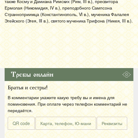
также Косму и Дамиана Римских (Рим, III в.), пресвитора
Ермолая (Никомидия, IV в.), преподобного Сампсона
Странноприимца (Константинополь, VI в.), мученика Фалалея
Эгейского (Эгея, III в.), святого мученика Трифона (Никея, III в.).
Требы онлайн
Братья и сестры!
В комментарии укажите какую требу вы и имена для
поминовения. При оплате через телефон комментарий не
передаётся.
QR code
Карта, телефон, Ю-мани
Реквизиты