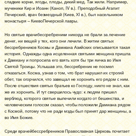
сладкие корни, ягоды, плоды, дикий мед. Так жили. Например,
мученики Кир и Иоанн (Каноп, IV в.). Преподобный Агапит
Печерский, врач безмездный (Киев, ХI в.), был насельником
монастыря – Киево­Печерской лавры.
Но святые врачи­бессребреники никогда не брали за лечение
денег, ни вещей у тех, кого они лечили. В житии святых
бессребреников Космы и Дамиана Азийских описывается такая
история. Однажды одна исцеленная святыми женщина пришла
к Дамиану и попросила его взять хотя бы три яичка во Имя
Святой Троицы. Услышав это, бессребреник не посмел
отказаться. Косма, узнав о том, что брат нарушил их строгий
обет, так огорчился, что завещал не хоронить его рядом с ним.
После отшествия святых братьев ко Господу, никто не знал, как
же их хоронить. И тут свершилось чудо: к людям пришел
верблюд, которого святые вылечили когда­то от бешенства, и
человеческим голосом сказал, чтобы положили Дамиана рядом
с Космой, потому что не ради мзды был принят дар женщины, а
во Имя Божие.
Среди врачей­бессребреников Православная Церковь почитает