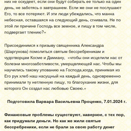
них не оскудеет, если они будут собирать ее только на один
день, не заботясь о завтрашнем. Если же они не послушают
Его, то все потеряют. И эти люди убеждались, что манна
небесная, оставшаяся на следующий день, сгнивала. Не по
этой ли причине Господь все земное, и пищу в том числе,
подвергает тлению?»
Присоединимся к призыву священника Александра
(Шаргунова) помолиться святым бессребреникам и
чудотворцам Косме и Дамиану, «чтобы они исцелили нас от
болезни многозаботливости, умерщвляющей нас. Чтобы мы
научились такому упованию на Господа,когда, принимая из
Его рук хлеб наш насущный на каждый день, одновременно
принимали ту нетленную пищу, то благоухание жизни, для
которого Он создал нас любовью Своею.»
Подготовила Варвара Васильевна Проценко, 7.01.2024 г.
Финансовые проблемы существуют, наверное, с тех пор,
как придумали деньги. Но как же жили святые
бессребреники, если не брали за свою работу денег