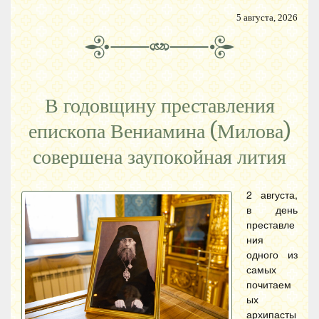
5 августа, 2026
В годовщину преставления
епископа Вениамина (Милова)
совершена заупокойная лития
2 августа,
в день
преставле
ния
одного из
самых
почитаем
ых
архипасты