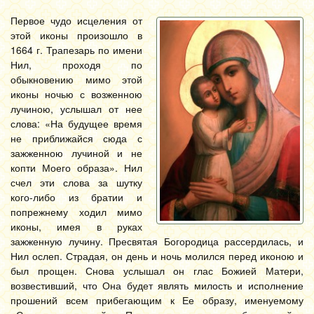
Первое чудо исцеления от
этой иконы произошло в
1664 г. Трапезарь по имени
Нил, проходя по
обыкновению мимо этой
иконы ночью с возженною
лучиною, услышал от нее
слова: «На будущее время
не приближайся сюда с
зажженною лучиной и не
копти Моего образа». Нил
счел эти слова за шутку
кого-либо из братии и
попрежнему ходил мимо
иконы, имея в руках
зажженную лучину. Пресвятая Богородица рассердилась, и
Нил ослеп. Страдая, он день и ночь молился перед иконою и
был прощен. Снова услышал он глас Божией Матери,
возвестивший, что Она будет являть милость и исполнение
прошений всем прибегающим к Ее образу, именуемому