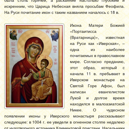
была столь горячей, а раскаяние настолько глубоким и
искренним, что Царица Небесная вняла просьбам Феофила.
На Руси почитание икон с таким названием началось с 18 в.
Икона Матери Божией
«Портаитисса
(Вратарница)», известная
на Руси как «Иверская», –
одна из наиболее
почитаемых в православном
мире. Согласно преданию,
этот образ, который с
начала 11 в. пребывает в
Иверском монастыре на
Святой Горе Афон, был
написан евангелистом
Лукой и долгое время
находился в малоазиатской
Никее. О чудесном
появлении иконы у Иверского монастыря рассказывают
следующее: в 1004 г. ее увидели в огненном столпе недалеко
от чудотворного источника Климентовой пристани. Насельники