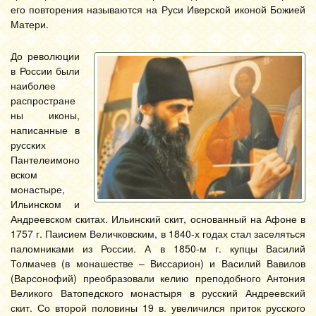
его повторения называются на Руси Иверской иконой Божией
Матери.
До революции
в России были
наиболее
распростране
ны иконы,
написанные в
русских
Пантелеимоно
вском
монастыре,
Ильинском и
Андреевском скитах. Ильинский скит, основанный на Афоне в
1757 г. Паисием Величковским, в 1840-х годах стал заселяться
паломниками из России. А в 1850-м г. купцы Василий
Толмачев (в монашестве – Виссарион) и Василий Вавилов
(Варсонофий) преобразовали келию преподобного Антония
Великого Ватопедского монастыря в русский Андреевский
скит. Со второй половины 19 в. увеличился приток русского