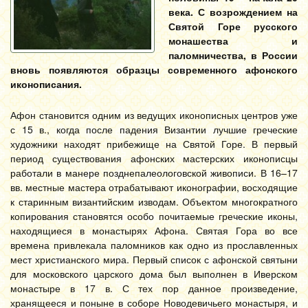
века. С возрождением на
Святой Горе русского
монашества и
паломничества, в России
вновь появляются образцы современного афонского
иконописания.
Афон становится одним из ведущих иконописных центров уже
с 15 в., когда после падения Византии лучшие греческие
художники находят прибежище на Святой Горе. В первый
период существования афонских мастерских иконописцы
работали в манере позднепалеологовской живописи. В 16–17
вв. местные мастера отрабатывают иконографии, восходящие
к старинным византийским изводам. Объектом многократного
копирования становятся особо почитаемые греческие иконы,
находящиеся в монастырях Афона. Святая Гора во все
времена привлекала паломников как одно из прославленных
мест христианского мира. Первый список с афонской святыни
для московского царского дома был выполнен в Иверском
монастыре в 17 в. С тех пор данное произведение,
хранящееся и поныне в соборе Новодевичьего монастыря, и