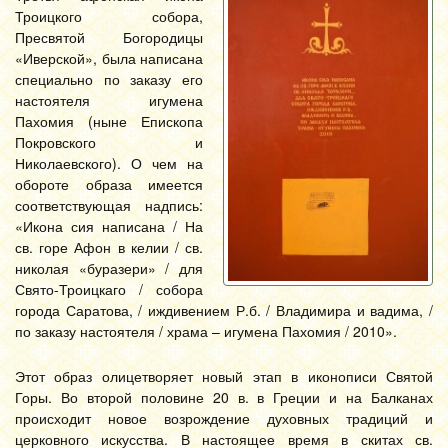
Троицкого собора,
Пресвятой Богородицы
«Иверской», была написана
специально по заказу его
настоятеля игумена
Пахомия (ныне Епископа
Покровского и
Николаевского). О чем на
обороте образа имеется
соответствующая надпись:
«Икона сия написана / На
св. горе Афон в келии / св.
николая «буразери» / для
Свято-Троицкаго / собора
города Саратова, / иждивением Р.б. / Владимира и вадима, /
по заказу настоятеля / храма – игумена Пахомия / 2010».
Этот образ олицетворяет новый этап в иконописи Святой
Горы. Во второй половине 20 в. в Греции и на Балканах
происходит новое возрождение духовных традиций и
церковного искусства. В настоящее время в скитах св.