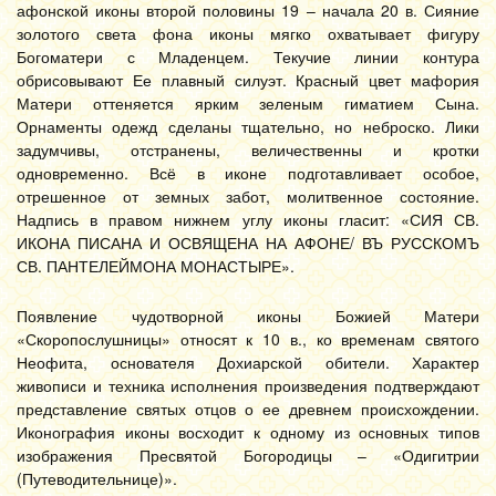
афонской иконы второй половины 19 – начала 20 в. Сияние
золотого света фона иконы мягко охватывает фигуру
Богоматери с Младенцем. Текучие линии контура
обрисовывают Ее плавный силуэт. Красный цвет мафория
Матери оттеняется ярким зеленым гиматием Сына.
Орнаменты одежд сделаны тщательно, но неброско. Лики
задумчивы, отстранены, величественны и кротки
одновременно. Всё в иконе подготавливает особое,
отрешенное от земных забот, молитвенное состояние.
Надпись в правом нижнем углу иконы гласит: «СИЯ СВ.
ИКОНА ПИСАНА И ОСВЯЩЕНА НА АФОНЕ/ ВЪ РУССКОМЪ
СВ. ПАНТЕЛЕЙМОНА МОНАСТЫРЕ».
Появление чудотворной иконы Божией Матери
«Скоропослушницы» относят к 10 в., ко временам святого
Неофита, основателя Дохиарской обители. Характер
живописи и техника исполнения произведения подтверждают
представление святых отцов о ее древнем происхождении.
Иконография иконы восходит к одному из основных типов
изображения Пресвятой Богородицы – «Одигитрии
(Путеводительнице)».