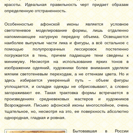
красоты. Идеальная правильность черт придает образам
определенную отстраненность.
Особенностью афонской иконы является условное
светотеневое моделирование формы, лишь отдаленно
напоминающее натурную передачу объема. Освещаются
наиболее выпуклые части лика и фигуры, а всё остальное с
помощью полупрозрачных лессировок постепенно
погружается в тень, причем падающие тени сведены к
минимуму. Несмотря на использование ярких тонов в
изображении одеяний, художники более внимания уделяли
мягким светотеневым переходам, а не оттенкам цвета. Но и
здесь избирается умеренный путь – объем фигуры
уплощается, и складки одежды не обрисовывают, а словно
загораживают ее. Такая трактовка формы встречается в
произведениях средневековых мастеров и художников
Возрождения. Письмо афонской иконы многослойное, очень
тщательное, но, несмотря на это, ее поверхность абсолютно
однородная, гладкая и ровная.
Бытовавшая в России