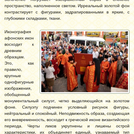
пространство, наполненное светом. Ирреальный золотой фон
контрастирует с фигурами, задрапированными в яркие, с
глубокими складками, ткани.
Иконография
афонских икон
восходит к
древним
образцам.
Это, как
правило,
крупные
однофигурные
изображения,
обобщенный
монументальный силуэт, четко выделяющийся на золотом
фоне. Силуэту подчинен условный рисунок фигуры,
нейтральный и спокойный. Неподвижность образа, создающая
его вневременность, восходит к греческой иконе византийского
периода. Черты ликов укрупнены и лишены острой
характеристики, их объединяет единый, узнаваемый тип