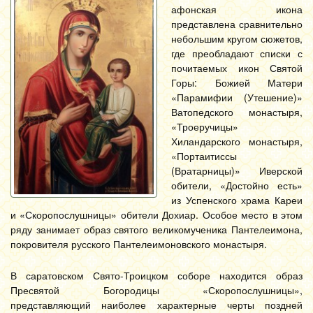
афонская икона
представлена сравнительно
небольшим кругом сюжетов,
где преобладают списки с
почитаемых икон Святой
Горы: Божией Матери
«Парамифии (Утешение)»
Ватопедского монастыря,
«Троеручицы»
Хиландарского монастыря,
«Портаитиссы
(Вратарницы)» Иверской
обители, «Достойно есть»
из Успенского храма Кареи
и «Скоропослушницы» обители Дохиар. Особое место в этом
ряду занимает образ святого великомученика Пантелеимона,
покровителя русского Пантелеимоновского монастыря.
В саратовском Свято-Троицком соборе находится образ
Пресвятой Богородицы «Скоропослушницы»,
представляющий наиболее характерные черты поздней