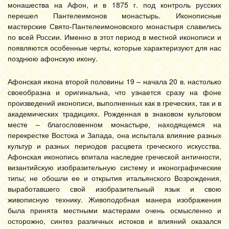
монашества на Афон, и в 1875 г. под контроль русских
перешел Пантелеимонов монастырь. Иконописные
мастерские Свято-Пантелеимоновского монастыря славились
по всей России. Именно в этот период в местной иконописи и
появляются особенные черты, которые характеризуют для нас
позднюю афонскую икону.
Афонская икона второй половины 19 – начала 20 в. настолько
своеобразна и оригинальна, что узнается сразу на фоне
произведений иконописи, выполненных как в греческих, так и в
академических традициях. Рожденная в знаковом культовом
месте – благословенном монастыре, находящемся на
перекрестке Востока и Запада, она испытала влияние разных
культур и разных периодов расцвета греческого искусства.
Афонская иконопись впитала наследие греческой античности,
византийскую изобразительную систему и иконографические
типы; не обошли ее и открытия итальянского Возрождения,
выработавшего свой изобразительный язык и свою
живописную технику. Живоподобная манера изображения
была принята местными мастерами очень осмысленно и
осторожно, синтез различных истоков и влияний оказался