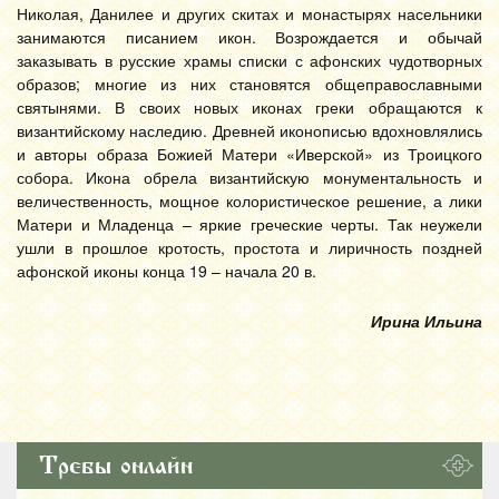
Николая, Данилее и других скитах и монастырях насельники
занимаются писанием икон. Возрождается и обычай
заказывать в русские храмы списки с афонских чудотворных
образов; многие из них становятся общеправославными
святынями. В своих новых иконах греки обращаются к
византийскому наследию. Древней иконописью вдохновлялись
и авторы образа Божией Матери «Иверской» из Троицкого
собора. Икона обрела византийскую монументальность и
величественность, мощное колористическое решение, а лики
Матери и Младенца – яркие греческие черты. Так неужели
ушли в прошлое кротость, простота и лиричность поздней
афонской иконы конца 19 – начала 20 в.
Ирина Ильина
Требы онлайн