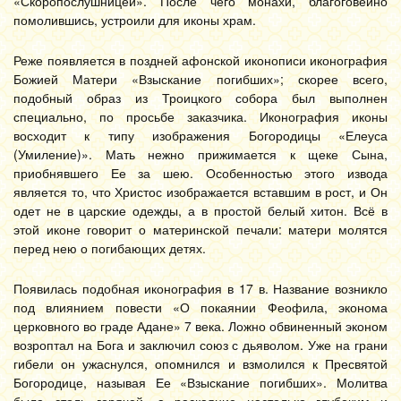
«Скоропослушницей». После чего монахи, благоговейно
помолившись, устроили для иконы храм.
Реже появляется в поздней афонской иконописи иконография
Божией Матери «Взыскание погибших»; скорее всего,
подобный образ из Троицкого собора был выполнен
специально, по просьбе заказчика. Иконография иконы
восходит к типу изображения Богородицы «Елеуса
(Умиление)». Мать нежно прижимается к щеке Сына,
приобнявшего Ее за шею. Особенностью этого извода
является то, что Христос изображается вставшим в рост, и Он
одет не в царские одежды, а в простой белый хитон. Всё в
этой иконе говорит о материнской печали: матери молятся
перед нею о погибающих детях.
Появилась подобная иконография в 17 в. Название возникло
под влиянием повести «О покаянии Феофила, эконома
церковного во граде Адане» 7 века. Ложно обвиненный эконом
возроптал на Бога и заключил союз с дьяволом. Уже на грани
гибели он ужаснулся, опомнился и взмолился к Пресвятой
Богородице, называя Ее «Взыскание погибших». Молитва