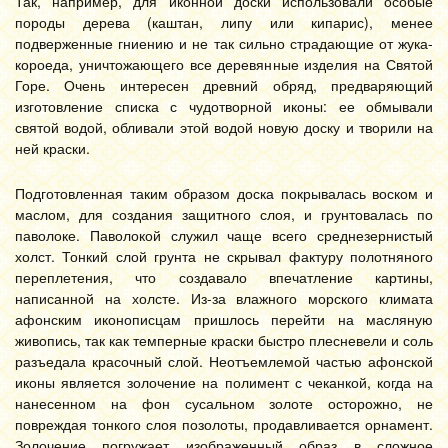
Так, например, для иконной доски использовали особые
породы дерева (каштан, липу или кипарис), менее
подверженные гниению и не так сильно страдающие от жука-
короеда, уничтожающего все деревянные изделия на Святой
Горе. Очень интересен древний обряд, предваряющий
изготовление списка с чудотворной иконы: ее обмывали
святой водой, обливали этой водой новую доску и творили на
ней краски.
Подготовленная таким образом доска покрывалась воском и
маслом, для создания защитного слоя, и грунтовалась по
паволоке. Паволокой служил чаще всего среднезернистый
холст. Тонкий слой грунта не скрывал фактуру полотняного
переплетения, что создавало впечатление картины,
написанной на холсте. Из-за влажного морского климата
афонским иконописцам пришлось перейти на масляную
живопись, так как темперные краски быстро плесневели и соль
разъедала красочный слой. Неотъемлемой частью афонской
иконы является золочение на полимент с чеканкой, когда на
нанесенном на фон сусальном золоте осторожно, не
повреждая тонкого слоя позолоты, продавливается орнамент.
Золочение погружает изображенный образ в сложное