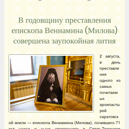
В годовщину преставления
епископа Вениамина (Милова)
совершена заупокойная лития
2 августа,
в день
преставле
ния
одного из
самых
почитаем
ых
архипасты
рей
саратовск
ой земли — епископа Вениамина (Милова), почившего 71
год назад и ныне упокоенного в Свято-Троицком