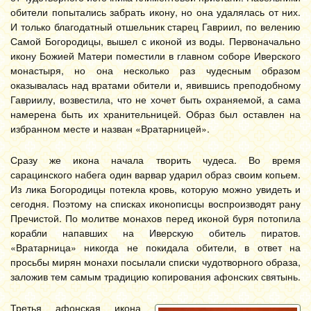
обители попытались забрать икону, но она удалялась от них.
И только благодатный отшельник старец Гавриил, по велению
Самой Богородицы, вышел с иконой из воды. Первоначально
икону Божией Матери поместили в главном соборе Иверского
монастыря, но она несколько раз чудесным образом
оказывалась над вратами обители и, явившись преподобному
Гавриилу, возвестила, что не хочет быть охраняемой, а сама
намерена быть их хранительницей. Образ был оставлен на
избранном месте и назван «Вратарницей».
Сразу же икона начала творить чудеса. Во время
сарацинского набега один варвар ударил образ своим копьем.
Из лика Богородицы потекла кровь, которую можно увидеть и
сегодня. Поэтому на списках иконописцы воспроизводят рану
Пречистой. По молитве монахов перед иконой буря потопила
корабли напавших на Иверскую обитель пиратов.
«Вратарница» никогда не покидала обители, в ответ на
просьбы мирян монахи посылали списки чудотворного образа,
заложив тем самым традицию копирования афонских святынь.
Третья афонская икона