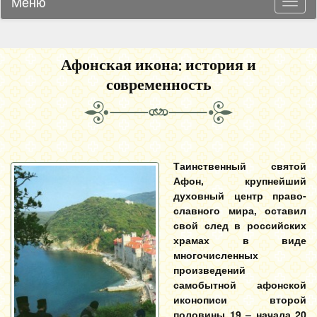
Меню
Навиг
Афонская икона: история и
современность
Таинственный святой
Афон, крупнейший
духовный центр право-
славного мира, оставил
свой след в российских
храмах в виде
многочисленных
произведений
самобытной афонской
иконописи второй
половины 19 – начала 20