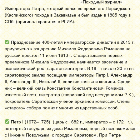
«Походный журнал»
Императора Петра, который велся во время его Персидского
(Каспийского) похода в Закавказье и был издан в 1885 году в
СПб. (оригинал хранится в РГИА).
Празднование 400-летия императорской династии в 2013 г.
приурочено к воцарению Михаила Федоровича Романова на
русский престол 11 июня 1613 г. С царствования первых
преемников Михаила Федоровича начинается заселение и
экономический рост саратовского края. В 18 – начале 20-го вв.
саратовскую землю посещали императоры Петр I, Александр
II, Александр III, Николай II, великие князья и княгини. Среди
них – великий князь Константин Константинович Романов,
известный поэт, литератор (творивший под псевдонимом Р.К.),
покровитель Саратовской ученой архивной комиссии. Стены
«старого» собора помнят многих из царственных особ.
Петр I (1672–1725), (царь с 1682 г., император – с 1721 г.),
четвертый государь из дома Романовых, первый познакомился
с Нижним Поволжьем, с городом Саратовом. При Петре