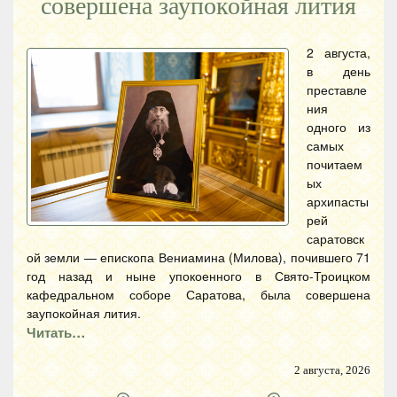
совершена заупокойная лития
2 августа,
в день
преставле
ния
одного из
самых
почитаем
ых
архипасты
рей
саратовск
ой земли — епископа Вениамина (Милова), почившего 71
год назад и ныне упокоенного в Свято-Троицком
кафедральном соборе Саратова, была совершена
заупокойная лития.
Читать…
2 августа, 2026