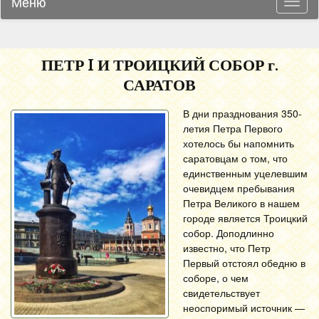
Меню
Навиг
ПЕТР I И ТРОИЦКИЙ СОБОР г.
САРАТОВ
В дни празднования 350-
летия Петра Первого
хотелось бы напомнить
саратовцам о том, что
единственным уцелевшим
очевидцем пребывания
Петра Великого в нашем
городе является Троицкий
собор. Доподлинно
известно, что Петр
Первый отстоял обедню в
соборе, о чем
свидетельствует
неоспоримый источник —