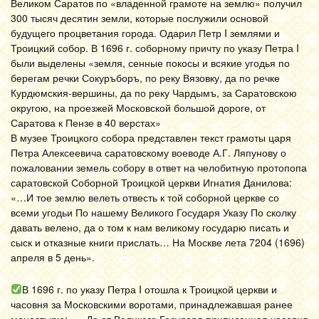
Великом Саратов по «владенной грамоте на землю» получил
300 тысяч десятин земли, которые послужили основой
будущего процветания города. Одарил Петр I землями и
Троицкий собор. В 1696 г. соборному причту по указу Петра I
были выделены «земля, сенные покосы и всякие угодья по
берегам речки Сокуръборъ, по реку Вязовку, да по речке
Курдюмския-вершины, да по реку Чардымъ, за Саратовскою
округою, на проезжей Московской большой дороге, от
Саратова к Пензе в 40 верстах»
В музее Троицкого собора представлен текст грамоты царя
Петра Алексеевича саратовскому воеводе А.Г. Ляпунову о
пожаловании земель собору в ответ на челобитную протопопа
саратовской Соборной Троицкой церкви Игнатия Данилова:
«…И тое землю велеть отвесть к той соборной церкве со
всеми угодьи По нашему Великого Государя Указу По сколку
давать велено, да о том к нам великому государю писать и
сыск и отказные книги прислать… На Москве лета 7204 (1696)
апреля в 5 день».
В 1696 г. по указу Петра I отошла к Троицкой церкви и
часовня за Московскими воротами, принадлежавшая ранее