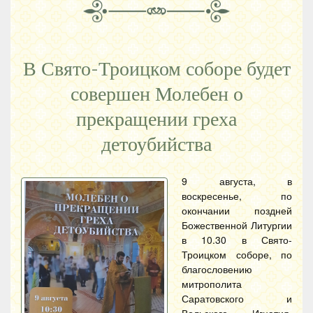
В Свято-Троицком соборе будет
совершен Молебен о
прекращении греха
детоубийства
9 августа, в
воскресенье, по
окончании поздней
Божественной Литургии
в 10.30 в Свято-
Троицком соборе, по
благословению
митрополита
Саратовского и
Вольского Игнатия,