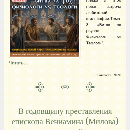
новая встреча
любителей
философии:Тема
3. «Битва за
psyche.
Физиологи vs
Теологи".
Читать…
5 августа, 2026
В годовщину преставления
епископа Вениамина (Милова)