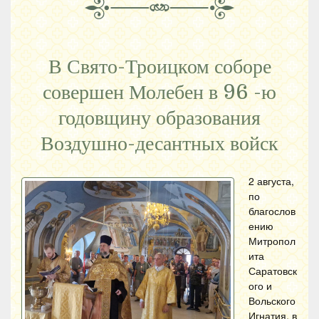
В Свято-Троицком соборе
совершен Молебен в 96 -ю
годовщину образования
Воздушно-десантных войск
2 августа,
по
благослов
ению
Митропол
ита
Саратовск
ого и
Вольского
Игнатия, в