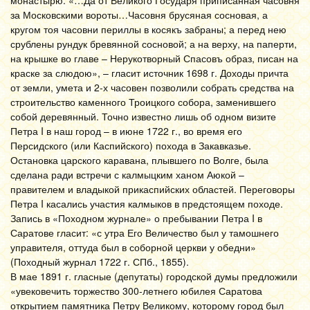
монастырю: «…Да от Великого Государя приписанная часовня
за Московскими вороты…Часовня брусяная сосновая, а
кругом тоя часовни периллы в косякъ забраны; а перед нею
срублены рундук бревянной сосновой; а на верху, на паперти,
на крышке во главе – Нерукотворный Спасовъ образ, писан на
краске за слюдою», – гласит источник 1698 г. Доходы причта
от земли, умета и 2-х часовен позволили собрать средства на
строительство каменного Троицкого собора, заменившего
собой деревянный. Точно известно лишь об одном визите
Петра I в наш город – в июне 1722 г., во время его
Персидского (или Каспийского) похода в Закавказье.
Остановка царского каравана, плывшего по Волге, была
сделана ради встречи с калмыцким ханом Аюкой –
правителем и владыкой прикаспийских областей. Переговоры
Петра I касались участия калмыков в предстоящем походе.
Запись в «Походном журнале» о пребывании Петра I в
Саратове гласит: «с утра Его Величество был у тамошнего
управителя, оттуда был в соборной церкви у обедни»
(Походный журнал 1722 г. СПб., 1855).
В мае 1891 г. гласные (депутаты) городской думы предложили
«увековечить торжество 300-летнего юбилея Саратова
открытием памятника Петру Великому, которому город был