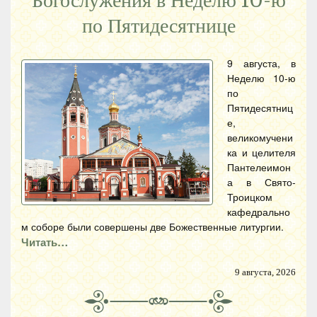
Богослужения в Неделю 10-ю
по Пятидесятнице
9 августа, в
Неделю 10-ю
по
Пятидесятниц
е,
великомучени
ка и целителя
Пантелеимон
а в Свято-
Троицком
кафедрально
м соборе были совершены две Божественные литургии.
Читать…
9 августа, 2026